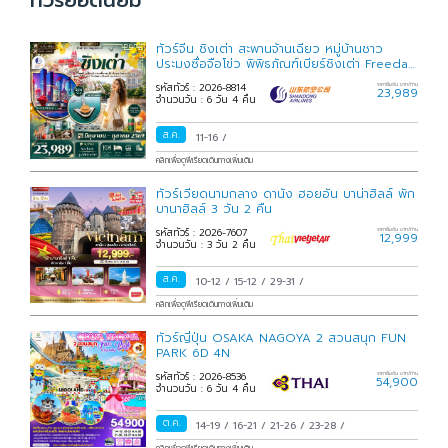
ทัวร์ยอดนิยม
ซงผิงโกว
หนานชาง
2 โปรแกรม
1 โปรแกรม
ทัวร์จีน ชิงเต่า สะพานจ้านเฉียว หมู่บ้านชาว
ประมงซื่อจือโข่ว พิพิธภัณฑ์เบียร์ชิงเต่า Freeday
เอินซือ
ต้าเลี่ยน
6 วัน 4
รหัสทัวร์ : 2026-8814
ราคาเริ่มต้น บาท/ท่าน
23,989
29 โปรแกรม
7 โปรแกรม
จำนวนวัน : 6 วัน 4 คืน
ส.ค.
11-16
/
เวยไห่
ฉางซา
คลิกเพื่อดูพีเรียดเดินทางเพิ่มเติม
20 โปรแกรม
5 โปรแกรม
ทัวร์เวียดนามกลาง ดานัง ฮอยอัน บาน่าฮิลล์ พัก
บานาฮิลล์ 3 วัน 2 คืน
หังโจว
รหัสทัวร์ : 2026-7607
ราคาเริ่มต้น บาท/ท่าน
12,999
2 โปรแกรม
จำนวนวัน : 3 วัน 2 คืน
ส.ค.
10-12
/
15-12
/
29-31
/
คลิกเพื่อดูพีเรียดเดินทางเพิ่มเติม
ทัวร์ญี่ปุ่น OSAKA NAGOYA 2 สวนสนุก FUN
PARK 6D 4N
รหัสทัวร์ : 2026-8536
ราคาเริ่มต้น บาท/ท่าน
54,900
จำนวนวัน : 6 วัน 4 คืน
ต.ค.
14-19
/
16-21
/
21-26
/
23-28
/