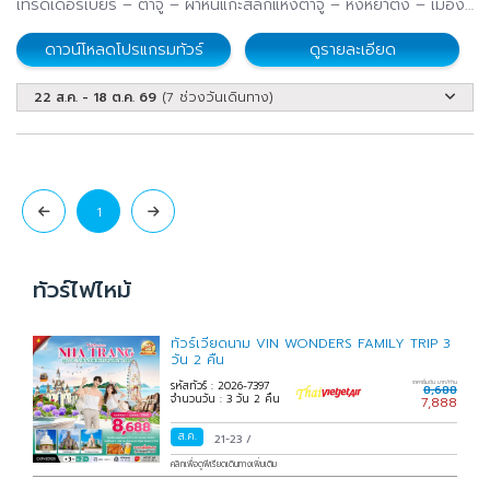
เทรดเดอร์เบียร์ – ต้าจู๋ – ผาหินแกะสลักแห่งต้าจู๋ – หงหยาต้ง – เมือง
ย่าติง
สี่ดรุณี
โบราณฉือชี่โข่ว – ตรอกโบราณเซี่ยฮ่าวหลี่ – จัตุรัสราฟเฟิล – อิสระ
4 โปรแกรม
60 โปรแกรม
ดาวน์โหลดโปรแกรมทัวร์
ดูรายละเอียด
กิจกรรมเต็มวัน
22 ส.ค. - 18 ต.ค. 69
(7 ช่วงวันเดินทาง)
หยางซั่ว
ทิเบต
9 โปรแกรม
10 โปรแกรม
กวางโจว
จางเย่
15 โปรแกรม
10 โปรแกรม
1
ตุนหวง
อูรูมูฉี
ทัวร์ไฟไหม้
11 โปรแกรม
23 โปรแกรม
หางโจว
ทัวร์เวียดนาม VIN WONDERS FAMILY TRIP 3
ซินเจียง
วัน 2 คืน
34 โปรแกรม
53 โปรแกรม
รหัสทัวร์ : 2026-7397
ราคาเริ่มต้น บาท/ท่าน
8,688
จำนวนวัน : 3 วัน 2 คืน
7,888
คานาสือ
ลั่วหยาง
ส.ค.
21-23
/
16 โปรแกรม
11 โปรแกรม
คลิกเพื่อดูพีเรียดเดินทางเพิ่มเติม