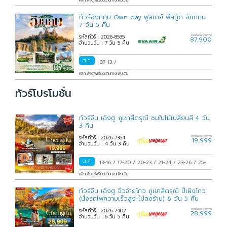
คลิกเพื่อดูพีเรียดเดินทางเพิ่มเติม
ทัวร์อังกฤษ Own day ฟูลเดย์ ฟีลกู้ด อังกฤษ
7 วัน 5 คืน
รหัสทัวร์ : 2026-8535
ราคาเริ่มต้น บาท/ท่าน
87,900
จำนวนวัน : 7 วัน 5 คืน
ต.ค.
07-13
/
คลิกเพื่อดูพีเรียดเดินทางเพิ่มเติม
ทัวร์โปรโมชั่น
ทัวร์จีน เฉิงตู ภูเขาสี่ดรุณี ชมใบไม้เปลี่ยนสี 4 วัน
3 คืน
รหัสทัวร์ : 2026-7364
ราคาเริ่มต้น บาท/ท่าน
19,999
จำนวนวัน : 4 วัน 3 คืน
ต.ค.
13-16
/
17-20
/
20-23
/
21-24
/
23-26
/
25-
28
/
28-31
/
29 ต.ค.-01 พ.ย.
/
30 ต.ค.-02
คลิกเพื่อดูพีเรียดเดินทางเพิ่มเติม
พ.ย.
/
31 ต.ค.-03 พ.ย.
/
ทัวร์จีน เฉิงตู จิ่วจ้ายโกว ภูเขาสี่ดรุณี ปี้เผิงโกว
(นั่งรถไฟความเร็วสูง-ไม่ลงร้าน) 6 วัน 5 คืน
รหัสทัวร์ : 2026-7402
ราคาเริ่มต้น บาท/ท่าน
28,999
จำนวนวัน : 6 วัน 5 คืน