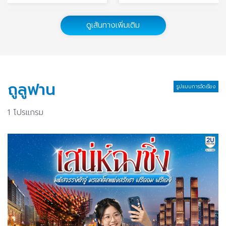
ซัวเถา
ลาซา
ดูเส้นทางเพิ่มเติม
5 โปรแกรม
2 โปรแกรม
เสิ่นหยาง
อู่ฮั่น
6 โปรแกรม
4 โปรแกรม
ถูลูฟาน
รูปแบบการจัดเรียง
กุ้ยหลิน
จิ่วจ้ายโกว
9 โปรแกรม
31 โปรแกรม
1 โปรแกรม
ฉงชิ่ง
เฉิงตู
145 โปรแกรม
154 โปรแกรม
ซีอาน
เซี่ยงไฮ้
31 โปรแกรม
141 โปรแกรม
ปักกิ่ง
ลี่เจียง
58 โปรแกรม
40 โปรแกรม