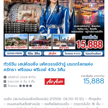
หนานหนิง
ฮาร์บิน
11 โปรแกรม
55 โปรแกรม
คุนหมิง
เจิ้งโจว
66 โปรแกรม
2 โปรแกรม
ชิงเต่า
เซินเจิ้น
71 โปรแกรม
4 โปรแกรม
เทียนสิน
ไหหลำ
ทัวร์จีน เสน่ห์ฉงชิ่ง มหัศจรรย์ต้าจู๋ มรดกโลกแห่ง
2 โปรแกรม
4 โปรแกรม
ศรัทธา ฟรีดอม ฟรีเดย์ 4วัน 3คืน
ราคาเริ่มต้น บาท/ท่าน
รหัสทัวร์ 2026-8752
15,888
กุ้ยหยาง
เฟิ่งหวง
ระยะเวลา 4 วัน 3 คืน
12 โปรแกรม
8 โปรแกรม
โรงแรม
ต้าหลี่
แชงกรีล่า
ฉงชิ่ง (สนามบินฉงชิ่งเจียงเป่ย) (FD556: 06.00-10.10) – ตึกขุยซิง
44 โปรแกรม
5 โปรแกรม
– ถนนคนเดินเจี่ยฟ่างเป่ย – หอศิลป์แห่งฉงชิ่ง – ตรอกบันได 18 ขั้น –