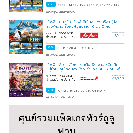
ต.ค.
13-18
/
14-19
/
15-20
/
16-21
/
17-22
/
18-23
/
19-24
/
20-25
/
21-26
/
22-27
/
23-28
/
24-
คลิกเพื่อดูพีเรียดเดินทางเพิ่มเติม
29
/
25-30
/
26-31
/
27 ต.ค.-01 พ.ย.
/
28
ทัวร์จีน คุนหมิง ต้าหลี่ ลี่เจียง แชงกรีล่า (นั่ง
ต.ค.-02 พ.ย.
/
29 ต.ค.-03 พ.ย.
/
30 ต.ค.-04
รถไฟความเร็วสูง-ไม่ลงร้าน) 6 วัน 5 คืน
พ.ย.
/
31 ต.ค.-05 พ.ย.
/
รหัสทัวร์ : 2026-6437
ราคาเริ่มต้น บาท/ท่าน
19,999
จำนวนวัน : 6 วัน 5 คืน
ส.ค.
10-15
/
28 ส.ค.-02 ก.ย.
/
คลิกเพื่อดูพีเรียดเดินทางเพิ่มเติม
ทัวร์จีน ซีอาน ลั่วหยาง เติงเฟิง ซานเหมินเสีย
หมู่บ้านหลุมใต้ดินส่านโจว ถ้ำหลงเหมิน 6วัน 5คืน
รหัสทัวร์ : 2026-8945
ราคาเริ่มต้น บาท/ท่าน
25,989
จำนวนวัน : 6 วัน 5 คืน
ส.ค.
07-12
/
16-21
/
30 ส.ค.-04 ก.ย.
/
คลิกเพื่อดูพีเรียดเดินทางเพิ่มเติม
ศูนย์รวมแพ็คเกจทัวร์ถูลู
ฟาน