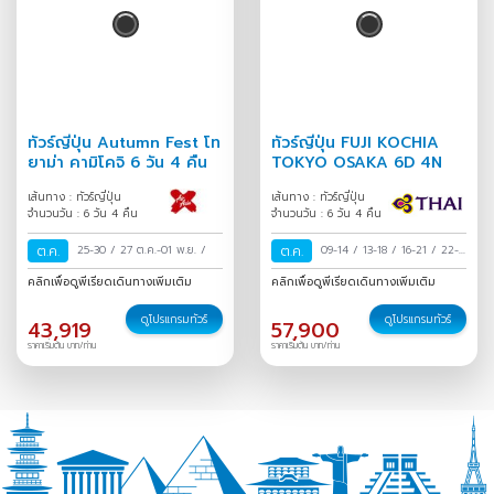
ทัวร์ญี่ปุ่น Autumn Fest โท
ทัวร์ญี่ปุ่น FUJI KOCHIA
ยาม่า คามิโคจิ 6 วัน 4 คืน
TOKYO OSAKA 6D 4N
เส้นทาง : ทัวร์ญี่ปุ่น
เส้นทาง : ทัวร์ญี่ปุ่น
จำนวนวัน : 6 วัน 4 คืน
จำนวนวัน : 6 วัน 4 คืน
ต.ค.
25-30
/
27 ต.ค.-01 พ.ย.
/
ต.ค.
09-14
/
13-18
/
16-21
/
22-
27
/
27 ต.ค.-01 พ.ย.
/
คลิกเพื่อดูพีเรียดเดินทางเพิ่มเติม
คลิกเพื่อดูพีเรียดเดินทางเพิ่มเติม
ดูโปรแกรมทัวร์
ดูโปรแกรมทัวร์
43,919
57,900
ราคาเริ่มต้น บาท/ท่าน
ราคาเริ่มต้น บาท/ท่าน