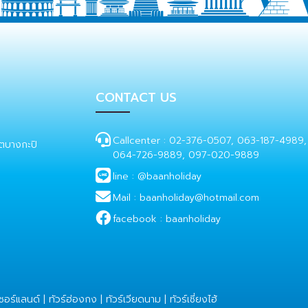
CONTACT US
Callcenter :
02-376-0507, 063-187-4989,
ตบางกะปิ
064-726-9889, 097-020-9889
line :
@baanholiday
Mail :
baanholiday@hotmail.com
facebook :
baanholiday
เซอร์แลนด์
|
ทัวร์ฮ่องกง
|
ทัวร์เวียดนาม
|
ทัวร์เซี่ยงไฮ้