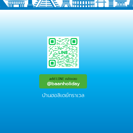
บ้านฮอลิเดย์ทราเวล