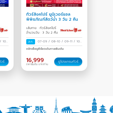
ทัวร์สิงคโปร์ ยูนิเวอร์แซล
พิพิธภัณฑ์สัตว์น้ำ 3 วัน 2 คืน
เส้นทาง : ทัวร์สิงคโปร์
จำนวนวัน : 3 วัน 2 คืน
/
10-
07-09
/
08-10
/
09-11
/
10-
ส.ค.
5
/
12
/
11-13
/
12-14
/
13-15
/
คลิกเพื่อดูพีเรียดเดินทางเพิ่มเติม
7-19
14-16
/
15-17
/
16-18
/
17-19
2
/
21-
/
18-20
/
19-21
/
20-22
/
21-
16,999
ัวร์
ดูโปรแกรมทัวร์
-26
/
23
/
22-24
/
23-25
/
24-26
/
ราคาเริ่มต้น บาท/ท่าน
/
28-
25-27
/
26-28
/
27-29
/
28-
 ก.ย.
/
30
/
29-31
/
30 ส.ค.-01 ก.ย.
/
31 ส.ค.-02 ก.ย.
/