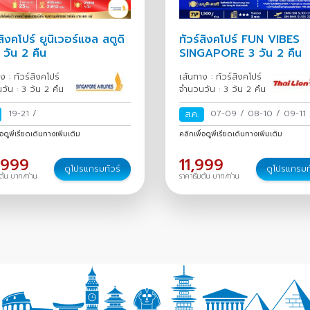
สิงคโปร์ ยูนิเวอร์แซล สตูดิ
ทัวร์สิงคโปร์ FUN VIBES
 วัน 2 คืน
SINGAPORE 3 วัน 2 คืน
ง : ทัวร์สิงคโปร์
เส้นทาง : ทัวร์สิงคโปร์
วัน : 3 วัน 2 คืน
จำนวนวัน : 3 วัน 2 คืน
19-21
/
07-09
/
08-10
/
09-11
ส.ค.
12
/
11-13
/
12-14
/
13-1
่อดูพีเรียดเดินทางเพิ่มเติม
คลิกเพื่อดูพีเรียดเดินทางเพิ่มเติม
14-16
/
15-17
/
16-18
/
1
/
18-20
/
19-21
/
20-2
,999
11,999
ดูโปรแกรมทัวร์
ดูโปรแกรมท
23
/
22-24
/
23-25
/
24
มต้น บาท/ท่าน
ราคาเริ่มต้น บาท/ท่าน
25-27
/
26-28
/
27-29
30
/
29-31
/
30 ส.ค.-01
31 ส.ค.-02 ก.ย.
/