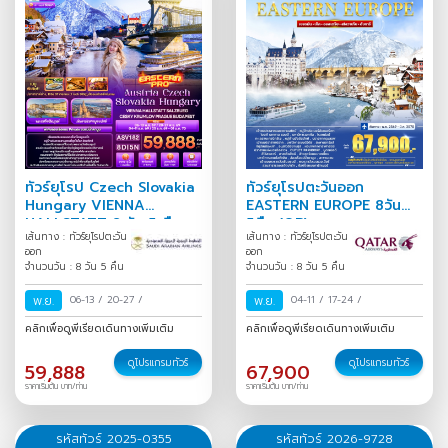
ทัวร์ยุโรป Czech Slovakia
ทัวร์ยุโรปตะวันออก
Hungary VIENNA
EASTERN EUROPE 8วัน
HALLSTATT 8 วัน 5 คืน
5คืน (QR)
เส้นทาง : ทัวร์ยุโรปตะวัน
เส้นทาง : ทัวร์ยุโรปตะวัน
ออก
ออก
จำนวนวัน : 8 วัน 5 คืน
จำนวนวัน : 8 วัน 5 คืน
พ.ย.
06-13
/
20-27
/
พ.ย.
04-11
/
17-24
/
คลิกเพื่อดูพีเรียดเดินทางเพิ่มเติม
คลิกเพื่อดูพีเรียดเดินทางเพิ่มเติม
ดูโปรแกรมทัวร์
ดูโปรแกรมทัวร์
59,888
67,900
ราคาเริ่มต้น บาท/ท่าน
ราคาเริ่มต้น บาท/ท่าน
รหัสทัวร์ 2025-0355
รหัสทัวร์ 2026-9728