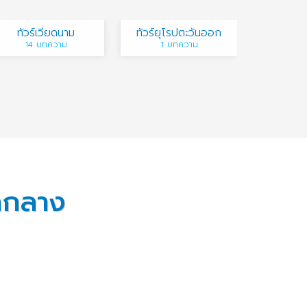
ทัวร์เวียดนาม
ทัวร์ยุโรปตะวันออก
14 บทความ
1 บทความ
คกลาง