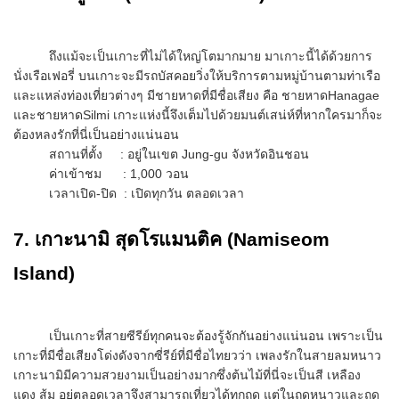
ถึงแม้จะเป็นเกาะที่ไม่ได้ใหญ่โตมากมาย มาเกาะนี้ได้ด้วยการ
นั่งเรือเฟอรี่ บนเกาะจะมีรถบัสคอยวิ่งให้บริการตามหมู่บ้านตามท่าเรือ
และแหล่งท่องเที่ยวต่างๆ มีชายหาดที่มีชื่อเสียง คือ ชายหาดHanagae
และชายหาดSilmi เกาะแห่งนี้จึงเต็มไปด้วยมนต์เสน่ห์ที่หากใครมาก็จะ
ต้องหลงรักที่นี่เป็นอย่างแน่นอน
สถานที่ตั้ง : อยู่ในเขต Jung-gu จังหวัดอินชอน
ค่าเข้าชม : 1,000 วอน
เวลาเปิด-ปิด : เปิดทุกวัน ตลอดเวลา
7. เกาะนามิ สุดโรแมนติค (Namiseom
Island)
เป็นเกาะที่สายซีรีย์ทุกคนจะต้องรู้จักกันอย่างแน่นอน เพราะเป็น
เกาะที่มีชื่อเสียงโด่งดังจากซี่รีย์ที่มีชื่อไทยวว่า เพลงรักในสายลมหนาว
เกาะนามิมีความสวยงามเป็นอย่างมากซึ่งต้นไม้ที่นี่จะเป็นสี เหลือง
แดง ส้ม อยู่ตลอดเวลาจึงสามารถเที่ยวได้ทุกฤดู แต่ในฤดูหนาวและฤดู