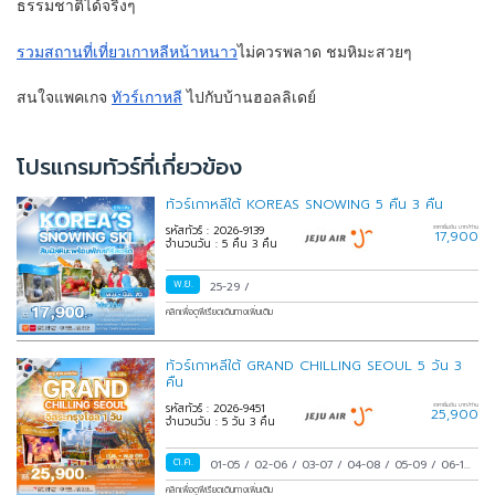
ธรรมชาติได้จริงๆ
รวมสถานที่เที่ยวเกาหลีหน้าหนาว
ไม่ควรพลาด ชมหิมะสวยๆ
สนใจแพคเกจ
ทัวร์เกาหลี
ไปกับบ้านฮอลลิเดย์
โปรแกรมทัวร์ที่เกี่ยวข้อง
ทัวร์เกาหลีใต้ KOREAS SNOWING 5 คืน 3 คืน
รหัสทัวร์ : 2026-9139
ราคาเริ่มต้น บาท/ท่าน
17,900
จำนวนวัน : 5 คืน 3 คืน
พ.ย.
25-29
/
คลิกเพื่อดูพีเรียดเดินทางเพิ่มเติม
ทัวร์เกาหลีใต้ GRAND CHILLING SEOUL 5 วัน 3
คืน
รหัสทัวร์ : 2026-9451
ราคาเริ่มต้น บาท/ท่าน
25,900
จำนวนวัน : 5 วัน 3 คืน
ต.ค.
01-05
/
02-06
/
03-07
/
04-08
/
05-09
/
06-10
/
07-11
/
08-12
/
09-13
/
10-14
/
11-15
/
12-16
/
คลิกเพื่อดูพีเรียดเดินทางเพิ่มเติม