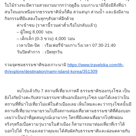
ใบไม้ร่วงจะมีความสวยงามมากกว่าฤดูอื่น บนเกาะนามิก็ยังมีสิ่งที่น่า
สนใจนอกเหนือจากธรรมชาตินั่นก็คือ สวนสนุก สวนน้ำ และยังมีลาน
กิจกรรมที่มีแสดงในทุกๆสัปดาห์อีกด้วย
ค่าเข้าชม (ราคานี้รวมค่าตั๋วเรือไปกลับแล้ว)
– ผู้ใหญ่ 8,000 วอน
– เด็กเล็ก (0-3 ขวบ) 4,000 วอน
เวลาเปิด-ปิด : เรือเฟอรี่ข้ามเกาะวิ่งเวลา 07:30-21:40
วันปิดทำการ : เปิดทุกวัน
รวมจุดชมธรรมชาติของเกาะนามิ
https://www.traveloka.com/th-
th/explore/destination/nami-island-korea/351309
จบไปแล้วกับ 7 สถานที่เที่ยวเกาหลี ธรรมชาติของกรุงโซล เป็น
ยังไงกัยบ้างคะกับสถานธรรมชาตินอกเมืองกรุงโซล บอกได้เลยว่าเป็น
สถานที่ที่น่าไปเที่ยวไม่แพ้ในตัวเมืองเลย เห็นไหมละคะว่ากรุงโซลนั้นมี
สถานที่เที่ยวมากมายรวมไปถึงสถานท่องเที่ยวตามธรรมชาติที่ต้องบอก
เลยว่าเป็นป่าที่อุดสมบูรณ์เอามากๆ ใครที่มีแพลนที่อยากไปพักผ่อน
จริงๆหรือเบื่อความวุ่นวายในตัวเมือง ก็สามารถมาท่องเที่ยวที่เราได้
บอกไปได้ รับรองเลยว่าคุณจะได้สัมผัสกับธรรมชาติและผ่อนคลายกับ