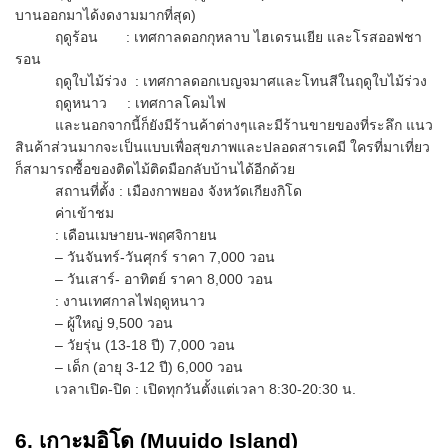
บานออกมาได้งดงามมากที่สุด)
ฤดูร้อน : เทศกาลดอกกุหลาบ ไฮเดรนเยีย และโรสออฟชา
รอน
ฤดูใบไม้ร่วง : เทศกาลดอกเบญจมาศและโทนสีในฤดูใบไม้ร่วง
ฤดูหนาว : เทศกาลโคมไฟ
และนอกจากนี้ก็ยังมีร้านค้าต่างๆและมีร้านขายของที่ระลึก แนว
สินค้าส่วนมากจะเป็นแบบเพื่อสุขภาพและปลอดสารเคมี ใครที่มาเที่ยว
ก็สามารถซื้อของติดไม้ติดมือกลับบ้านได้อีกด้วย
สถานที่ตั้ง : เมืองกาพยอง จังหวัดเกียงกิโด
ค่าเข้าชม
: เดือนเมษายน-พฤศจิกายน
– วันจันทร์-วันศุกร์ ราคา 7,000 วอน
– วันเสาร์- อาทิตย์ ราคา 8,000 วอน
: งานเทศกาลไฟฤดูหนาว
– ผู้ใหญ่ 9,500 วอน
– วัยรุ่น (13-18 ปี) 7,000 วอน
– เด็ก (อายุ 3-12 ปี) 6,000 วอน
เวลาเปิด-ปิด : เปิดทุกวันตั้งแต่เวลา 8:30-20:30 น.
6. เกาะมูอิโด (Muuido Island)