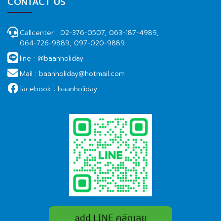
CONTACT US
Callcenter :
02-376-0507, 063-187-4989,
064-726-9889, 097-020-9889
line :
@baanholiday
Mail :
baanholiday@hotmail.com
facebook :
baanholiday