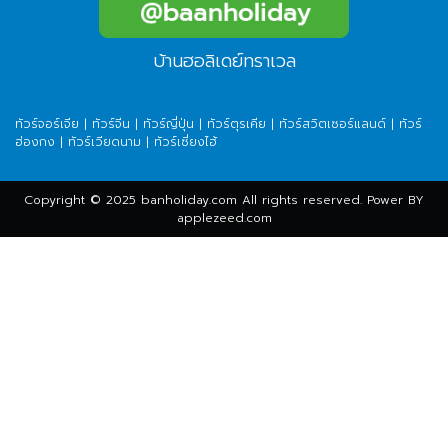
บ้านฮอลิเดย์ทราเวล
ทัวร์จอร์เจีย
|
ทัวร์จีน
|
ทัวร์ญี่ปุ่น
|
ทัวร์ตุรเคีย
|
ทัวร์สวิตเซอร์แลนด์
|
ทัวร์
ฮ่องกง
|
ทัวร์เวียดนาม
|
ทัวร์เซี่ยงไฮ้
Copyright © 2025 banholiday.com All rights reserved. Power BY
applezeed.com