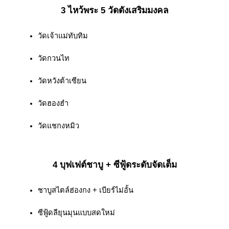
3 ไหว้พระ 5 วัดดังเสริมมงคล
วัดเจ้าแม่ทับทิม
วัดกวนไท
วัดหวังต้าเซียน
วัดฮองฮำ
วัดแชกงหมิว
4 บุฟเฟต์ชาบู + ซีฟู้ดระดับจัดเต็ม
ชาบูสไตล์ฮ่องกง + เบียร์ไม่อั้น
ซีฟู้ดลียุนมุนแบบสดใหม่