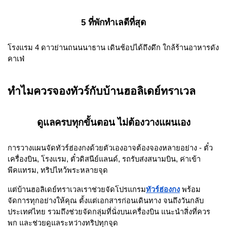
5 ที่พักทำเลดีที่สุด
โรงแรม 4 ดาวย่านถนนนาธาน เดินช้อปได้ถึงดึก ใกล้ร้านอาหารดัง
คาเฟ่
ทำไมควรจองทัวร์กับบ้านฮอลิเดย์ทราเวล
ดูแลครบทุกขั้นตอน ไม่ต้องวางแผนเอง
การวางแผนจัดทัวร์ฮ่องกงด้วยตัวเองอาจต้องจองหลายอย่าง - ตั๋ว
เครื่องบิน, โรงแรม, ตั๋วดิสนีย์แลนด์, รถรับส่งสนามบิน, ค่าเข้า
พีคแทรม, ทริปไหว้พระหลายจุด
แต่บ้านฮอลิเดย์ทราเวลเราช่วยจัดโปรแกรม
ทัวร์ฮ่องกง
พร้อม
จัดการทุกอย่างให้คุณ ตั้งแต่เอกสารก่อนเดินทาง จนถึงวันกลับ
ประเทศไทย รวมถึงช่วยจัดกลุ่มที่นั่งบนเครื่องบิน แนะนำสิ่งที่ควร
พก และช่วยดูแลระหว่างทริปทุกจุด