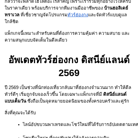
กลวัว่าจะพลาดไฮไลต์อะไรสำคัญ เพราะเรารวมทุกอย่างไว้ให้ครบ
ในราคาเดียว พร้อมบริการจากทีมงานมืออาชีพของ
บ้านฮอลิเดย์
ทราเวล
ที่เชี่ยวชาญจัดโปรแกรม
ทัวร์ฮ่องกง
และจัดทัวร์แบบดูแล
ใกล้ชิด
แพ็กเกจนี้เหมาะสำหรับคนที่ต้องการความคุ้มค่า ความสบาย และ
ความสนุกแบบจัดเต็มในดีลเดียว
อัพเดตทัวร์ฮ่องกง ดิสนีย์แลนด์
2569
ปี 2569 เป็นช่วงที่นักท่องเที่ยวกลับมาที่ฮ่องกงจำนวนมาก ทำให้ดีล
ทัวร์ดีๆ เริ่มถูกจับจองเร็วขึ้น โดยเฉพาะแพ็กเกจที่มี
ดิสนีย์แลนด์
แบบเต็มวัน
ซึ่งถือเป็นจุดหมายยอดนิยมของทั้งครอบครัวและคู่รัก
สิ่งที่คุณจะได้รับ
ไลน์อัปขบวนพาเหรดและโชว์ใหม่ที่ได้รับการอัปเดตตามเท