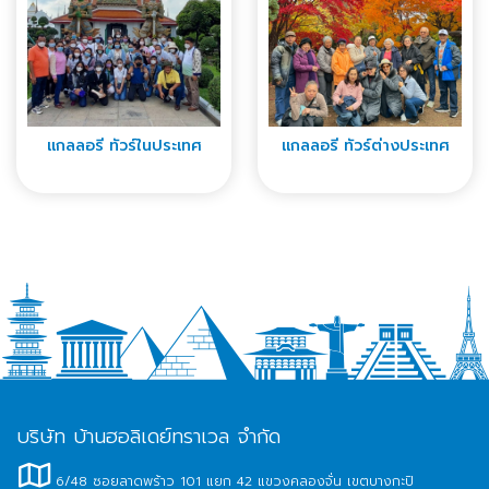
แกลลอรี่ ทัวร์ในประเทศ
แกลลอรี่ ทัวร์ต่างประเทศ
บริษัท บ้านฮอลิเดย์ทราเวล จำกัด
6/48 ซอยลาดพร้าว 101 แยก 42 แขวงคลองจั่น เขตบางกะปิ