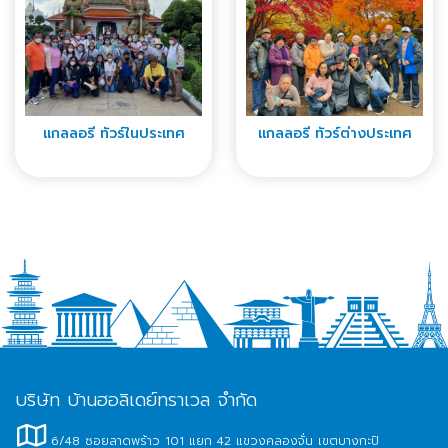
แกลลอรี่ ทัวร์ในประเทศ
แกลลอรี่ ทัวร์ต่างประเทศ
บริษัท บ้านฮอลิเดย์ทราเวล จำกัด
6/48 ซอยลาดพร้าว 101 แยก 42 แขวงคลองจั่น เขตบางกะปิ