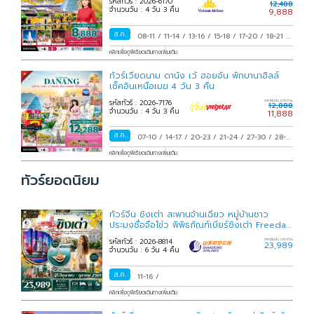
รหัสทัวร์ : 2026-6170
12,488
จำนวนวัน : 4 วัน 3 คืน
9,888
ส.ค.
08-11
/
11-14
/
13-16
/
15-18
/
17-20
/
18-21
/
20-23
/
22-25
/
24-27
/
25-28
/
27-30
/
29
คลิกเพื่อดูพีเรียดเดินทางเพิ่มเติม
ส.ค.-01 ก.ย.
/
31 ส.ค.-03 ก.ย.
/
ทัวร์เวียดนาม ดานัง เว้ ฮอยอัน พักบานาฮิลล์
เช็คอินเหนือเมฆ 4 วัน 3 คืน
รหัสทัวร์ : 2026-7176
ราคาเริ่มต้น บาท/ท่าน
12,888
จำนวนวัน : 4 วัน 3 คืน
11,888
ส.ค.
07-10
/
14-17
/
20-23
/
21-24
/
27-30
/
28-31
/
คลิกเพื่อดูพีเรียดเดินทางเพิ่มเติม
ทัวร์ยอดนิยม
ทัวร์จีน ชิงเต่า สะพานจ้านเฉียว หมู่บ้านชาว
ประมงซื่อจือโข่ว พิพิธภัณฑ์เบียร์ชิงเต่า Freeday
6 วัน 4
รหัสทัวร์ : 2026-8814
ราคาเริ่มต้น บาท/ท่าน
23,989
จำนวนวัน : 6 วัน 4 คืน
ส.ค.
11-16
/
คลิกเพื่อดูพีเรียดเดินทางเพิ่มเติม