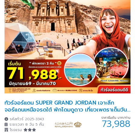
ทัวร์จอร์แดน SUPER GRAND JORDAN เจาะลึก
จอร์แดนเหนือจรดใต้ พักโดมดูดาว เที่ยวเพตราเต็มวัน
จุใจ
ราคาเริ่มต้น บาท/ท่าน
รหัสทัวร์ 2025-3343
73,988
ระยะเวลา 8 วัน 5 คืน
โรงแรม