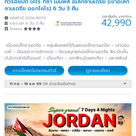
ทัวร์อียิปต์ ไคโร กีซา เมมฟิส อเล็กซานเดรีย (เข้าอเล็ก
ซานเดรีย ออกไคโร) 6 วัน 3 คืน
ราคาเริ่มต้น บาท/ท่าน
รหัสทัวร์ 2026-8070
42,990
ระยะเวลา 6 วัน 3 คืน
โรงแรม
เมืองอเล็กซานเดรีย – หลุมฝังศพใต้ดินแห่งอเล็กซานเดรีย – เสาปอม
เปย์ – ป้อมปราการซิทาเดล – ห้องสมุดแห่งอเล็กซานเดรีย พีระมิดขั้น
บันไดกษัตริย์โจเซอร์ – เมืองกีซา – มหาพีระมิดแห่งกีซา – มหาสฟิงซ์ –
ตลาดข่านเอลคาลิลิ
ดาวน์โหลดโปรแกรมทัวร์
ดูรายละเอียด
11 ก.ย. - 16 ธ.ค. 69
(13 ช่วงวันเดินทาง)