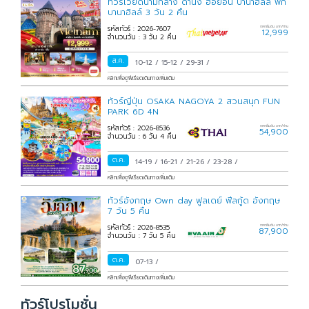
ทัวร์เวียดนามกลาง ดานัง ฮอยอัน บาน่าฮิลล์ พัก
บานาฮิลล์ 3 วัน 2 คืน
รหัสทัวร์ : 2026-7607
ราคาเริ่มต้น บาท/ท่าน
12,999
จำนวนวัน : 3 วัน 2 คืน
ส.ค.
10-12
/
15-12
/
29-31
/
คลิกเพื่อดูพีเรียดเดินทางเพิ่มเติม
ทัวร์ญี่ปุ่น OSAKA NAGOYA 2 สวนสนุก FUN
PARK 6D 4N
รหัสทัวร์ : 2026-8536
ราคาเริ่มต้น บาท/ท่าน
54,900
จำนวนวัน : 6 วัน 4 คืน
ต.ค.
14-19
/
16-21
/
21-26
/
23-28
/
คลิกเพื่อดูพีเรียดเดินทางเพิ่มเติม
ทัวร์อังกฤษ Own day ฟูลเดย์ ฟีลกู้ด อังกฤษ
7 วัน 5 คืน
รหัสทัวร์ : 2026-8535
ราคาเริ่มต้น บาท/ท่าน
87,900
จำนวนวัน : 7 วัน 5 คืน
ต.ค.
07-13
/
คลิกเพื่อดูพีเรียดเดินทางเพิ่มเติม
ทัวร์โปรโมชั่น