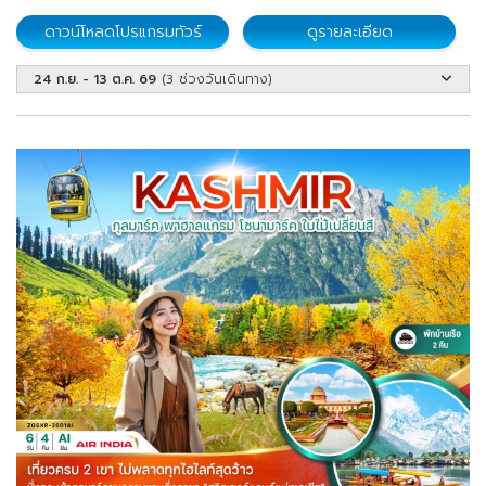
เมืองโบราณฮอยอัน - วัดลินห์อึ๋ง - วัดนามเซิน - ตลาดฮาน
ดาวน์โหลดโปรแกรมทัวร์
ดูรายละเอียด
24 ก.ย. - 13 ต.ค. 69
(3 ช่วงวันเดินทาง)