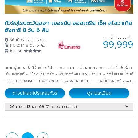
ทัวร์ยุโรปตะวันออก เยอรมัน ออสเตรีย เช็ค สโลวาเกีย
ฮังการี 8 วัน 6 คืน
ราคาเริ่มต้น บาท/ท่าน
รหัสทัวร์ 2025-0355
99,999
ระยะเวลา 8 วัน 6 คืน
โรงแรม
สนามฟุตบอลอัลลิอันซ์ อารีน่า - ชวานเกา - ปราสาทนอยชวานสไตน์ จัตุรัสมา
เรียนพลาสท์ - เมืองซาลบวร์ก - พระราชวังและสวนมิราเบล - จัตุรัสเรสซิเดนซ์
- บ้านเกิดโมซาร์ท - เซ็นท์วูฟกัง - เมืองฮัลล์สตัทท์ - เชสกี้ครุมลอฟ สะพาน
ชาร์ล - ย่านเมืองเก่า - นาฬิกาดาราศาสตร์ ปราสาทปราก - โบสถ์เซ็นท์วีตัส
ดาวน์โหลดโปรแกรมทัวร์
ดูรายละเอียด
ปราสาทบราทิสลาวา - Fashion Outlet Parndorf จัตุรัสวีรบุรุษ - สะพานเชน -
คาสเทิลฮัลล์ - มหาวิหารเซ็นท์สตีเฟ่น - ล่องเรือแม่น้ำดานูบพร้อมแชมเปญ
- Fashion Outlet Parndorf - ปูดาเปสต์ - จัตุรัสวีรบุรุษ - สะพานเชน - คาส
20 ก.ย. - 13 ธ.ค. 69
(7 ช่วงวันเดินทาง)
เทิลฮัลล์ - มหาวิหารเซ็นท์สตีเฟ่น - ล่องเรือแม่น้ำดานูบพร้อมแชมเปญ
- บูดาเปสต์ พระราชวังและสวนเชินน์บรุน