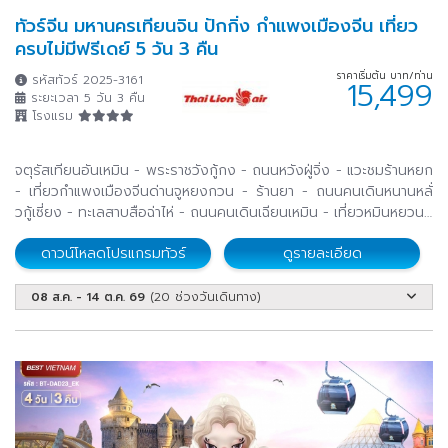
ทัวร์จีน มหานครเทียนจิน ปักกิ่ง กำแพงเมืองจีน เที่ยว
ครบไม่มีฟรีเดย์ 5 วัน 3 คืน
ราคาเริ่มต้น บาท/ท่าน
รหัสทัวร์ 2025-3161
15,499
ระยะเวลา 5 วัน 3 คืน
โรงแรม
จตุรัสเทียนอันเหมิน - พระราชวังกู้กง - ถนนหวังฝู่จิ่ง - แวะชมร้านหยก
- เที่ยวกำแพงเมืองจีนด่านจูหยงกวน - ร้านยา - ถนนคนเดินหนานหลั่
วกู้เซี่ยง - ทะเลสาบสือฉ่าไห่ - ถนนคนเดินเฉียนเหมิน - เที่ยวหมินหยวนส
แควร์ - โบสถ์ไซไค - ถนนอิตาเลียน - ชมแม่น้ำไห่เหอ (ไม่รวมล่องเรือ) -
ดาวน์โหลดโปรแกรมทัวร์
ดูรายละเอียด
ถนนวัฒนธรรมโบราณ
08 ส.ค. - 14 ต.ค. 69
(20 ช่วงวันเดินทาง)