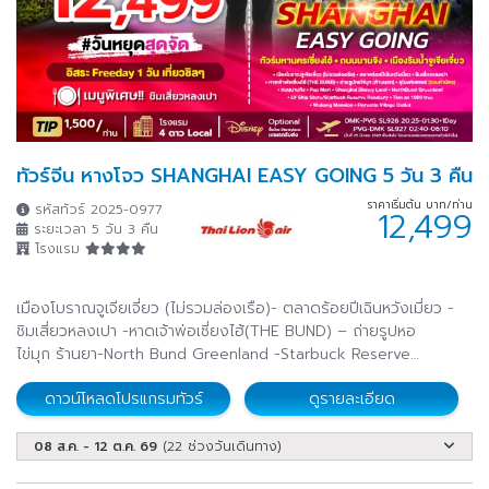
ทัวร์จีน หางโจว SHANGHAI EASY GOING 5 วัน 3 คืน
ราคาเริ่มต้น บาท/ท่าน
รหัสทัวร์ 2025-0977
12,499
ระยะเวลา 5 วัน 3 คืน
โรงแรม
เมืองโบราณจูเจียเจี่ยว (ไม่รวมล่องเรือ)- ตลาดร้อยปีเฉินหวังเมี่ยว -
ชิมเสี่ยวหลงเปา -หาดเจ้าพ่อเซี่ยงไฮ้(THE BUND) – ถ่ายรูปหอ
ไข่มุก ร้านยา-North Bund Greenland -Starbuck Reserve
Roastery - Tian an 1000 tree -ร้านชา/ผ้าไหม- Wukang
ดาวน์โหลดโปรแกรมทัวร์
ดูรายละเอียด
Mansion- Florentia Village Outlet
08 ส.ค. - 12 ต.ค. 69
(22 ช่วงวันเดินทาง)