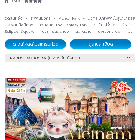
โรงแรม
วัดลินห์อึ่ง - สะพานมังกร - Apec Park - นั่งกระเช้าไฟฟ้าขึ้นสู่บาน่าฮิลล์
-
สะพานมือสีทอง
- สวนสนุก The Fantasy Park - หมู่บ้านฝรั่งเศส -
โซนใหม่
Eclipse Square -
โบสถ์คริสต์ดานัง - ตลาดฮาน
- นั่งเรือกระด้ง - เมือง
โบราณ
ฮอยอัน
ดาวน์โหลดโปรแกรมทัวร์
ดูรายละเอียด
02 ต.ค. - 07 ธ.ค. 69
(8 ช่วงวันเดินทาง)