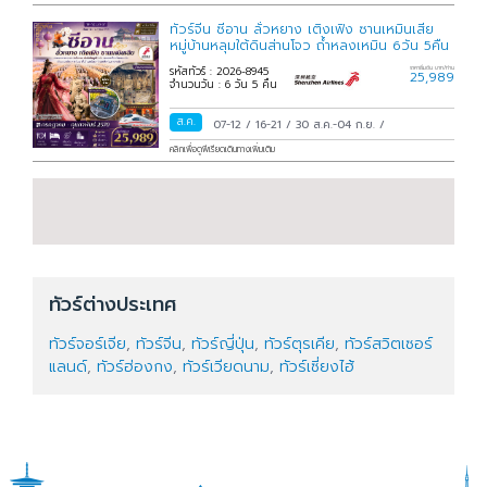
ทัวร์จีน ซีอาน ลั่วหยาง เติงเฟิง ซานเหมินเสีย
หมู่บ้านหลุมใต้ดินส่านโจว ถ้ำหลงเหมิน 6วัน 5คืน
รหัสทัวร์ : 2026-8945
ราคาเริ่มต้น บาท/ท่าน
25,989
จำนวนวัน : 6 วัน 5 คืน
ส.ค.
07-12
/
16-21
/
30 ส.ค.-04 ก.ย.
/
คลิกเพื่อดูพีเรียดเดินทางเพิ่มเติม
ทัวร์ต่างประเทศ
ทัวร์จอร์เจีย
,
ทัวร์จีน
,
ทัวร์ญี่ปุ่น
,
ทัวร์ตุรเคีย
,
ทัวร์สวิตเซอร์
แลนด์
,
ทัวร์ฮ่องกง
,
ทัวร์เวียดนาม
,
ทัวร์เซี่ยงไฮ้