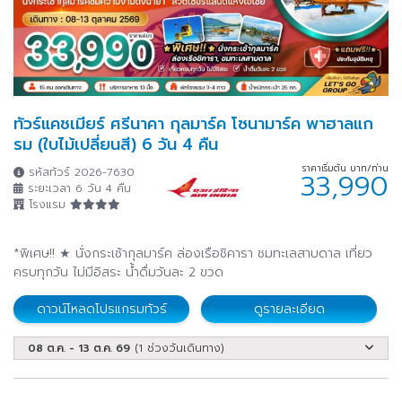
ทัวร์แคชเมียร์ ศรีนาคา กุลมาร์ค โซนามาร์ค พาฮาลแก
รม (ใบไม้เปลี่ยนสี) 6 วัน 4 คืน
ราคาเริ่มต้น บาท/ท่าน
รหัสทัวร์ 2026-7630
33,990
ระยะเวลา 6 วัน 4 คืน
โรงแรม
*พิเศษ!! ★ นั่งกระเช้ากุลมาร์ค ล่องเรือชิคารา ชมทะเลสาบดาล เที่ยว
ครบทุกวัน ไม่มีอิสระ น้ำดื่มวันละ 2 ขวด
ดาวน์โหลดโปรแกรมทัวร์
ดูรายละเอียด
08 ต.ค. - 13 ต.ค. 69
(1 ช่วงวันเดินทาง)