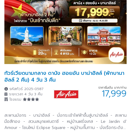
ทัวร์เวียดนามกลาง ดานัง ฮอยอัน บาน่าฮิลล์ (พักบานา
ฮิลล์ 2 คืน) 4 วัน 3 คืน
ราคาเริ่มต้น บาท/ท่าน
รหัสทัวร์ 2025-0587
17,999
ระยะเวลา 4 วัน 3 คืน
โรงแรม
สะพานมังกร - บาน่าฮิลล์ - นั่งกระเช้าไฟฟ้าขึ้นสู่บาน่าฮิลล์ - สะพาน
มือสีทอง - สวนสนุกแฟนตาซี - หมู่บ้านฝรั่งเศส - Le Jardin d’
Amour - โซนใหม่ Eclipse Square - หมู่บ้านกั๊มทาน - นั่งเรือกระด้ง -