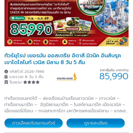
ทัวร์ยุโรป เยอรมัน ออสเตรีย อิตาลี มิวนิค อินส์บรุค
เขาโดโลไมท์ เวนิส มิลาน 8 วัน 5 คืน
ราคาเริ่มต้น บาท/ท่าน
รหัสทัวร์ 2026-7846
85,990
ระยะเวลา 8 วัน 5 คืน
โรงแรม
ท่าเรือตรอนเคตโต้ – ล่องเรือชมบ้านเรือนชาวเวนิส – เกาะเวนิส –
ท่าเรือซานมาร์โค – จัตุรัสซานมาร์โค – โบสถ์ซานมาร์โค เมืองเวนิส –
เมืองเซอร์มิโอเน – ทะเลสาบการ์ดา มหาวิหารแห่งเมืองมิลาน – แกลเลอ
รี่ วิคเตอร์ เอ็มมานูเอล
ดาวน์โหลดโปรแกรมทัวร์
ดูรายละเอียด