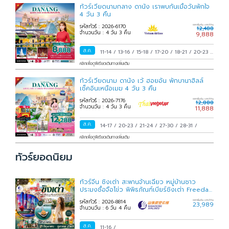
ทัวร์เวียดนามกลาง ดานัง เราพบกันเมื่อวันพักใจ
4 วัน 3 คืน
รหัสทัวร์ : 2026-6170
ราคาเริ่มต้น บาท/ท่าน
12,488
จำนวนวัน : 4 วัน 3 คืน
9,888
ส.ค.
11-14
/
13-16
/
15-18
/
17-20
/
18-21
/
20-23
/
22-25
/
24-27
/
25-28
/
27-30
/
29 ส.ค.-01
คลิกเพื่อดูพีเรียดเดินทางเพิ่มเติม
ก.ย.
/
31 ส.ค.-03 ก.ย.
/
ทัวร์เวียดนาม ดานัง เว้ ฮอยอัน พักบานาฮิลล์
เช็คอินเหนือเมฆ 4 วัน 3 คืน
รหัสทัวร์ : 2026-7176
ราคาเริ่มต้น บาท/ท่าน
12,888
จำนวนวัน : 4 วัน 3 คืน
11,888
ส.ค.
14-17
/
20-23
/
21-24
/
27-30
/
28-31
/
คลิกเพื่อดูพีเรียดเดินทางเพิ่มเติม
ทัวร์ยอดนิยม
ทัวร์จีน ชิงเต่า สะพานจ้านเฉียว หมู่บ้านชาว
ประมงซื่อจือโข่ว พิพิธภัณฑ์เบียร์ชิงเต่า Freeday
6 วัน 4
รหัสทัวร์ : 2026-8814
ราคาเริ่มต้น บาท/ท่าน
23,989
จำนวนวัน : 6 วัน 4 คืน
ส.ค.
11-16
/