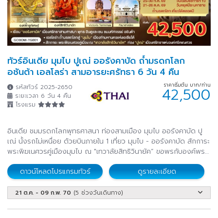
ทัวร์อินเดีย มุมไบ ปูเณ่ ออรังคาบัด ถ้ำมรดกโลก
อชันต้า เอลโลร่า สามอารยะศรัทธา 6 วัน 4 คืน
ราคาเริ่มต้น บาท/ท่าน
รหัสทัวร์ 2025-2650
42,500
ระยะเวลา 6 วัน 4 คืน
โรงแรม
อินเดีย ชมมรดกโลกพุทธศาสนา ท่องสามเมือง มุมไบ ออรังคาบัด ปู
เณ่ นั้งรถไม่เหนื่อย ด้วยบินภายใน 1 เที่ยว มุมไบ - ออรังคาบัด สักการะ
พระพิฆเนศวรคู่เมืองมุมไบ ณ "เทวาลัยสิทธิวินายัค” ขอพรกับองค์พระ
แม่ลักษมี พระแม่อุมา และพระแม่สุรัสวตี แห่งความอุดมทรัพย์ ปูเณ่
ดาวน์โหลดโปรแกรมทัวร์
ดูรายละเอียด
เมืองศรัทธาแห่งองค์ศรีคเณศวร กราบองค์ดั๊กชูท์เศษฐ์ ฮาลไว คณปติ
(DAGDUSHETH GANAPATI) องค์พระคเณศวรที่ร่ำรวยที่สุด ชมมรดก
โลกทางพุทธศิลป์
21 ต.ค. - 09 ก.พ. 70
(5 ช่วงวันเดินทาง)