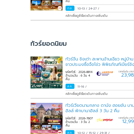
คืน
ก.ย.
10-13
/
24-27
/
คลิกเพื่อดูพีเรียดเดินทางเพิ่มเติม
ทัวร์ยอดนิยม
ทัวร์จีน ชิงเต่า สะพานจ้านเฉียว หมู่บ้าน
ชาวประมงซื่อจือโข่ว พิพิธภัณฑ์เบียร์ชิ
เต่า Freeday 6 วัน 4
รหัสทัวร์ : 2026-8814
ราคาเริ่มต้น บาท/
23,9
จำนวนวัน : 6 วัน 4
คืน
ส.ค.
11-16
/
คลิกเพื่อดูพีเรียดเดินทางเพิ่มเติม
ทัวร์เวียดนามกลาง ดานัง ฮอยอัน บาน
ฮิลล์ พักบานาฮิลล์ 3 วัน 2 คืน
รหัสทัวร์ : 2026-7607
ราคาเริ่มต้น บาท/
12,9
จำนวนวัน : 3 วัน 2
คืน
ส.ค.
10-12
/
15-12
/
29-31
/