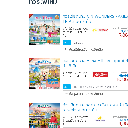
ทัวร์ไฟไหม้
ทัวร์เวียดนาม VIN WONDERS FAMIL
TRIP 3 วัน 2 คืน
รหัสทัวร์ : 2026-7397
ราคาเริ่มต้น บาท/
8,6
จำนวนวัน : 3 วัน 2
7,8
คืน
ส.ค.
21-23
/
คลิกเพื่อดูพีเรียดเดินทางเพิ่มเติม
ทัวร์เวียดนาม Bana Hill Feel good 
วัน 3 คืน
รหัสทัวร์ : 2025-3171
ราคาเริ่มต้น บาท/
12,8
จำนวนวัน : 4 วัน 3
10,8
คืน
ส.ค.
07-10
/
15-18
/
22-25
/
28-31
/
คลิกเพื่อดูพีเรียดเดินทางเพิ่มเติม
ทัวร์เวียดนามกลาง ดานัง เราพบกันเมื่
วันพักใจ 4 วัน 3 คืน
รหัสทัวร์ : 2026-6170
ราคาเริ่มต้น บาท/
12,4
จำนวนวัน : 4 วัน 3
9,8
คืน