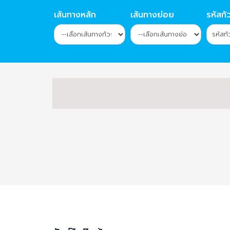
เส้นทางหลัก
เส้นทางย่อย
รหัสทัว