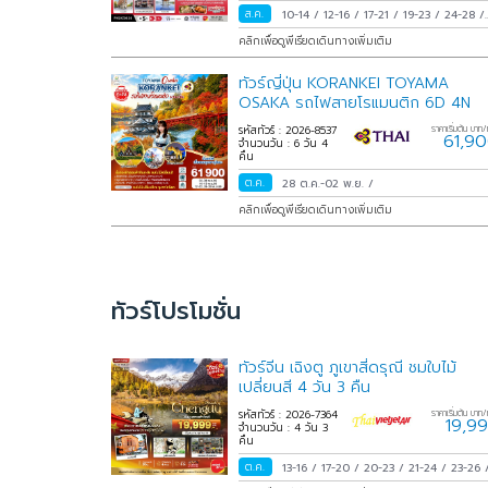
ส.ค.
10-14
/
12-16
/
17-21
/
19-23
/
24-28
/
26-30
/
31 ส.ค.-04 ก.ย.
/
คลิกเพื่อดูพีเรียดเดินทางเพิ่มเติม
ทัวร์ญี่ปุ่น KORANKEI TOYAMA
OSAKA รถไฟสายโรแมนติก 6D 4N
รหัสทัวร์ : 2026-8537
ราคาเริ่มต้น บาท/
61,9
จำนวนวัน : 6 วัน 4
คืน
ต.ค.
28 ต.ค.-02 พ.ย.
/
คลิกเพื่อดูพีเรียดเดินทางเพิ่มเติม
ทัวร์โปรโมชั่น
ทัวร์จีน เฉิงตู ภูเขาสี่ดรุณี ชมใบไม้
เปลี่ยนสี 4 วัน 3 คืน
รหัสทัวร์ : 2026-7364
ราคาเริ่มต้น บาท/
19,9
จำนวนวัน : 4 วัน 3
คืน
ต.ค.
13-16
/
17-20
/
20-23
/
21-24
/
23-26
25-28
/
28-31
/
29 ต.ค.-01 พ.ย.
/
30