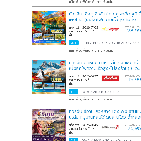
คลิกเพื่อดูพีเรียดเดินทางเพิ่มเติม
ต.ค.-02 พ.ย.
/
31 ต.ค.-03 พ.ย.
/
ทัวร์จีน เฉิงตู จิ่วจ้ายโกว ภูเขาสี่ดรุณี ปี
เผิงโกว (นั่งรถไฟความเร็วสูง-ไม่ลง
ร้าน) 6 วัน 5 คืน
รหัสทัวร์ : 2026-7402
ราคาเริ่มต้น บาท/
28,9
จำนวนวัน : 6 วัน 5
คืน
ต.ค.
13-18
/
14-19
/
15-20
/
16-21
/
17-22
/
18-23
/
19-24
/
20-25
/
21-26
/
22-27
คลิกเพื่อดูพีเรียดเดินทางเพิ่มเติม
23-28
/
24-29
/
25-30
/
26-31
/
27
ต.ค.-01 พ.ย.
/
28 ต.ค.-02 พ.ย.
/
29
ทัวร์จีน คุนหมิง ต้าหลี่ ลี่เจียง แชงกรีล่
ต.ค.-03 พ.ย.
/
30 ต.ค.-04 พ.ย.
/
31
ต.ค.-05 พ.ย.
/
(นั่งรถไฟความเร็วสูง-ไม่ลงร้าน) 6 วัน
5 คืน
รหัสทัวร์ : 2026-6437
ราคาเริ่มต้น บาท/
19,9
จำนวนวัน : 6 วัน 5
คืน
ส.ค.
10-15
/
28 ส.ค.-02 ก.ย.
/
คลิกเพื่อดูพีเรียดเดินทางเพิ่มเติม
ทัวร์จีน ซีอาน ลั่วหยาง เติงเฟิง ซานเหม
นเสีย หมู่บ้านหลุมใต้ดินส่านโจว ถ้ำหลง
มิน 6วัน 5คืน
รหัสทัวร์ : 2026-8945
ราคาเริ่มต้น บาท/
25,9
จำนวนวัน : 6 วัน 5
คืน
ส.ค.
07-12
/
16-21
/
30 ส.ค.-04 ก.ย.
/