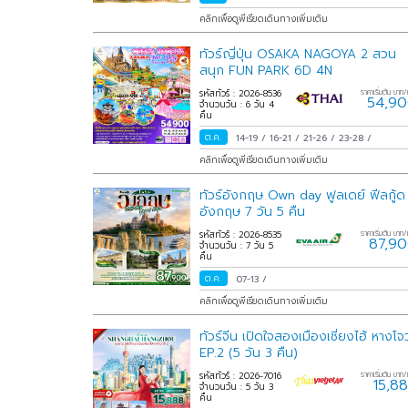
คลิกเพื่อดูพีเรียดเดินทางเพิ่มเติม
ทัวร์ญี่ปุ่น OSAKA NAGOYA 2 สวน
สนุก FUN PARK 6D 4N
รหัสทัวร์ : 2026-8536
ราคาเริ่มต้น บาท/
54,9
จำนวนวัน : 6 วัน 4
คืน
ต.ค.
14-19
/
16-21
/
21-26
/
23-28
/
คลิกเพื่อดูพีเรียดเดินทางเพิ่มเติม
ทัวร์อังกฤษ Own day ฟูลเดย์ ฟีลกู้ด
อังกฤษ 7 วัน 5 คืน
รหัสทัวร์ : 2026-8535
ราคาเริ่มต้น บาท/
87,9
จำนวนวัน : 7 วัน 5
คืน
ต.ค.
07-13
/
คลิกเพื่อดูพีเรียดเดินทางเพิ่มเติม
ทัวร์จีน เปิดใจสองเมืองเซี่ยงไฮ้ หางโจ
EP.2 (5 วัน 3 คืน)
รหัสทัวร์ : 2026-7016
ราคาเริ่มต้น บาท/
15,8
จำนวนวัน : 5 วัน 3
คืน