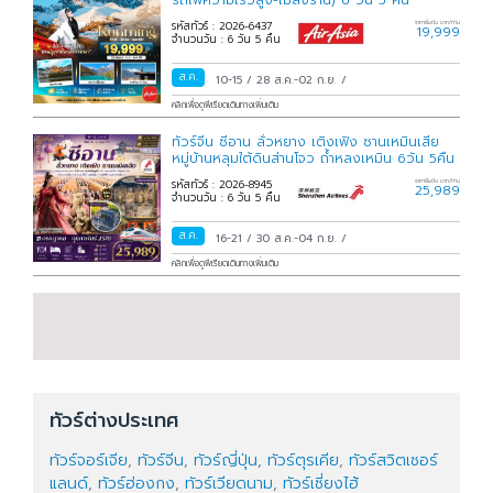
พ.ย.
/
31 ต.ค.-05 พ.ย.
/
รหัสทัวร์ : 2026-6437
ราคาเริ่มต้น บาท/ท่าน
19,999
จำนวนวัน : 6 วัน 5 คืน
ส.ค.
10-15
/
28 ส.ค.-02 ก.ย.
/
คลิกเพื่อดูพีเรียดเดินทางเพิ่มเติม
ทัวร์จีน ซีอาน ลั่วหยาง เติงเฟิง ซานเหมินเสีย
หมู่บ้านหลุมใต้ดินส่านโจว ถ้ำหลงเหมิน 6วัน 5คืน
รหัสทัวร์ : 2026-8945
ราคาเริ่มต้น บาท/ท่าน
25,989
จำนวนวัน : 6 วัน 5 คืน
ส.ค.
16-21
/
30 ส.ค.-04 ก.ย.
/
คลิกเพื่อดูพีเรียดเดินทางเพิ่มเติม
ทัวร์ต่างประเทศ
ทัวร์จอร์เจีย
,
ทัวร์จีน
,
ทัวร์ญี่ปุ่น
,
ทัวร์ตุรเคีย
,
ทัวร์สวิตเซอร์
แลนด์
,
ทัวร์ฮ่องกง
,
ทัวร์เวียดนาม
,
ทัวร์เซี่ยงไฮ้