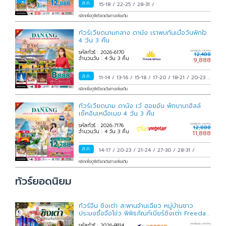
ส.ค.
15-18
/
22-25
/
28-31
/
คลิกเพื่อดูพีเรียดเดินทางเพิ่มเติม
ทัวร์เวียดนามกลาง ดานัง เราพบกันเมื่อวันพักใจ
4 วัน 3 คืน
รหัสทัวร์ : 2026-6170
ราคาเริ่มต้น บาท/ท่าน
12,488
จำนวนวัน : 4 วัน 3 คืน
9,888
ส.ค.
11-14
/
13-16
/
15-18
/
17-20
/
18-21
/
20-23
/
22-25
/
24-27
/
25-28
/
27-30
/
29 ส.ค.-01
คลิกเพื่อดูพีเรียดเดินทางเพิ่มเติม
ก.ย.
/
31 ส.ค.-03 ก.ย.
/
ทัวร์เวียดนาม ดานัง เว้ ฮอยอัน พักบานาฮิลล์
เช็คอินเหนือเมฆ 4 วัน 3 คืน
รหัสทัวร์ : 2026-7176
ราคาเริ่มต้น บาท/ท่าน
12,888
จำนวนวัน : 4 วัน 3 คืน
11,888
ส.ค.
14-17
/
20-23
/
21-24
/
27-30
/
28-31
/
คลิกเพื่อดูพีเรียดเดินทางเพิ่มเติม
ทัวร์ยอดนิยม
ทัวร์จีน ชิงเต่า สะพานจ้านเฉียว หมู่บ้านชาว
ประมงซื่อจือโข่ว พิพิธภัณฑ์เบียร์ชิงเต่า Freeday
6 วัน 4
รหัสทัวร์ : 2026-8814
ราคาเริ่มต้น บาท/ท่าน