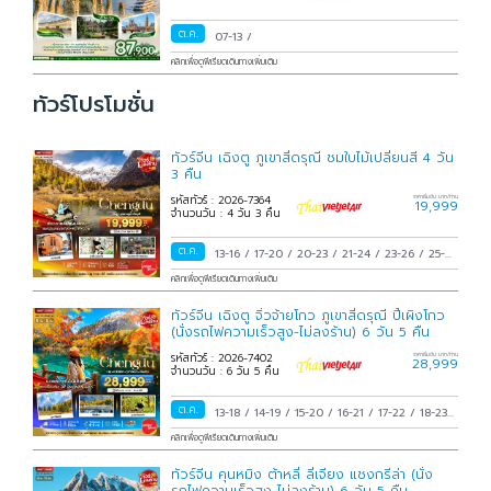
ต.ค.
07-13
/
คลิกเพื่อดูพีเรียดเดินทางเพิ่มเติม
ทัวร์โปรโมชั่น
ทัวร์จีน เฉิงตู ภูเขาสี่ดรุณี ชมใบไม้เปลี่ยนสี 4 วัน
3 คืน
รหัสทัวร์ : 2026-7364
ราคาเริ่มต้น บาท/ท่าน
19,999
จำนวนวัน : 4 วัน 3 คืน
ต.ค.
13-16
/
17-20
/
20-23
/
21-24
/
23-26
/
25-
28
/
28-31
/
29 ต.ค.-01 พ.ย.
/
30 ต.ค.-02
คลิกเพื่อดูพีเรียดเดินทางเพิ่มเติม
พ.ย.
/
31 ต.ค.-03 พ.ย.
/
ทัวร์จีน เฉิงตู จิ่วจ้ายโกว ภูเขาสี่ดรุณี ปี้เผิงโกว
(นั่งรถไฟความเร็วสูง-ไม่ลงร้าน) 6 วัน 5 คืน
รหัสทัวร์ : 2026-7402
ราคาเริ่มต้น บาท/ท่าน
28,999
จำนวนวัน : 6 วัน 5 คืน
ต.ค.
13-18
/
14-19
/
15-20
/
16-21
/
17-22
/
18-23
/
19-24
/
20-25
/
21-26
/
22-27
/
23-28
/
24-
คลิกเพื่อดูพีเรียดเดินทางเพิ่มเติม
29
/
25-30
/
26-31
/
27 ต.ค.-01 พ.ย.
/
28
ทัวร์จีน คุนหมิง ต้าหลี่ ลี่เจียง แชงกรีล่า (นั่ง
ต.ค.-02 พ.ย.
/
29 ต.ค.-03 พ.ย.
/
30 ต.ค.-04
รถไฟความเร็วสูง-ไม่ลงร้าน) 6 วัน 5 คืน