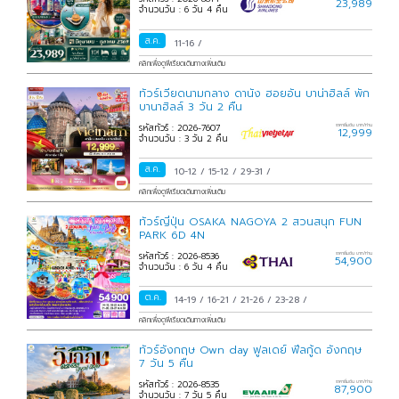
23,989
จำนวนวัน : 6 วัน 4 คืน
ส.ค.
11-16
/
คลิกเพื่อดูพีเรียดเดินทางเพิ่มเติม
ทัวร์เวียดนามกลาง ดานัง ฮอยอัน บาน่าฮิลล์ พัก
บานาฮิลล์ 3 วัน 2 คืน
รหัสทัวร์ : 2026-7607
ราคาเริ่มต้น บาท/ท่าน
12,999
จำนวนวัน : 3 วัน 2 คืน
ส.ค.
10-12
/
15-12
/
29-31
/
คลิกเพื่อดูพีเรียดเดินทางเพิ่มเติม
ทัวร์ญี่ปุ่น OSAKA NAGOYA 2 สวนสนุก FUN
PARK 6D 4N
รหัสทัวร์ : 2026-8536
ราคาเริ่มต้น บาท/ท่าน
54,900
จำนวนวัน : 6 วัน 4 คืน
ต.ค.
14-19
/
16-21
/
21-26
/
23-28
/
คลิกเพื่อดูพีเรียดเดินทางเพิ่มเติม
ทัวร์อังกฤษ Own day ฟูลเดย์ ฟีลกู้ด อังกฤษ
7 วัน 5 คืน
รหัสทัวร์ : 2026-8535
ราคาเริ่มต้น บาท/ท่าน
87,900
จำนวนวัน : 7 วัน 5 คืน