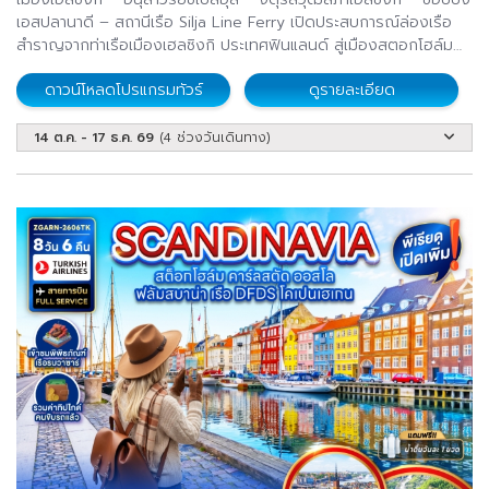
เอสปลานาดี – สถานีเรือ Silja Line Ferry เปิดประสบการณ์ล่องเรือ
สำราญจากท่าเรือเมืองเฮลซิงกิ ประเทศฟินแลนด์ สู่เมืองสตอกโฮล์ม
ประเทศสวีเดน ท่าเรือสตอกโฮล์ม ประเทศสวีเดน – เมืองสตอกโฮล์ม
ดาวน์โหลดโปรแกรมทัวร์
ดูรายละเอียด
– พิพิธภัณฑ์วาซา(รวมเข้าชม) – ศาลาว่าการสตอกโฮล์ม – ย่านเมือง
เก่า Gamla Stan
14 ต.ค. - 17 ธ.ค. 69
(4 ช่วงวันเดินทาง)