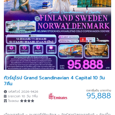
ทัวร์ยุโรป Grand Scandinavian 4 Capital 10 วัน
7คืน
ราคาเริ่มต้น บาท/ท่าน
รหัสทัวร์ 2026-9426
95,888
ระยะเวลา 10 วัน 7คืน
โรงแรม
เมืองเฮลซิงกิ – อนุสาวรีย์ซิเบลิอุส – จัตุรัสวุฒิสภาเฮลซิงกิ – ช้อปปิ้ง