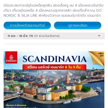
เปิดประสบการณ์ยุโรปเหนือสุดฟิน ล่องเรือหรู ชม 4 เมืองหลวงในทริป
เดียว เที่ยวยุโรปเหนือ 4 เมืองหลวงสุดคลาสสิก ล่องเรือสำราญ GO
NORDIC & SILJA LINE พักห้องวิวทะเล ชมแลนด์มาร์กดัง เดนมาร์ก
นอร์เวย์ สวีเดน ฟินแลนด์ เช็กอินเมืองเก่าสุดโรแมนติก พร้อมช้อปปิ้ง
ดาวน์โหลดโปรแกรมทัวร์
ดูรายละเอียด
จุใจ บุฟเฟต์อาหารทะเลสไตล์สแกนดิเนเวียนบนเรือ
11 ส.ค. - 16 มี.ค. 70
(11 ช่วงวันเดินทาง)