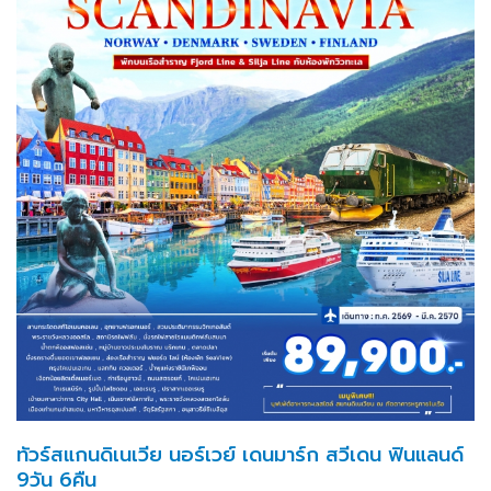
ทัวร์สแกนดิเนเวีย นอร์เวย์ เดนมาร์ก สวีเดน ฟินแลนด์
9วัน 6คืน