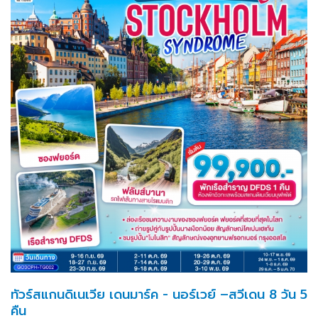
ทัวร์สแกนดิเนเวีย เดนมาร์ค - นอร์เวย์ –สวีเดน 8 วัน 5
คืน