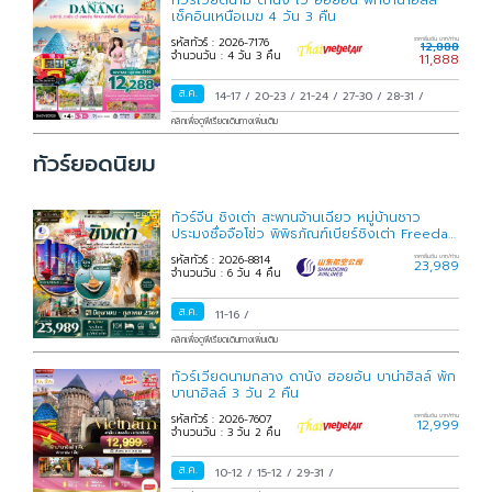
เช็คอินเหนือเมฆ 4 วัน 3 คืน
รหัสทัวร์ : 2026-7176
ราคาเริ่มต้น บาท/ท่าน
12,888
จำนวนวัน : 4 วัน 3 คืน
11,888
ส.ค.
14-17
/
20-23
/
21-24
/
27-30
/
28-31
/
คลิกเพื่อดูพีเรียดเดินทางเพิ่มเติม
ทัวร์ยอดนิยม
ทัวร์จีน ชิงเต่า สะพานจ้านเฉียว หมู่บ้านชาว
ประมงซื่อจือโข่ว พิพิธภัณฑ์เบียร์ชิงเต่า Freeday
6 วัน 4
รหัสทัวร์ : 2026-8814
ราคาเริ่มต้น บาท/ท่าน
23,989
จำนวนวัน : 6 วัน 4 คืน
ส.ค.
11-16
/
คลิกเพื่อดูพีเรียดเดินทางเพิ่มเติม
ทัวร์เวียดนามกลาง ดานัง ฮอยอัน บาน่าฮิลล์ พัก
บานาฮิลล์ 3 วัน 2 คืน
รหัสทัวร์ : 2026-7607
ราคาเริ่มต้น บาท/ท่าน
12,999
จำนวนวัน : 3 วัน 2 คืน
ส.ค.
10-12
/
15-12
/
29-31
/