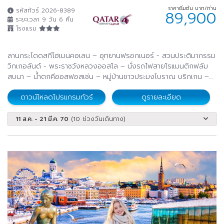
ราคาเริ่มต้น บาท/ท่าน
รหัสทัวร์ 2026-8389
89,900
ระยะเวลา 9 วัน 6 คืน
โรงแรม
ลานกระโดดสกีโฮเมนคอเลน – อุทยานฟรอกเนอร์ - สวนประติมากรรม
วิกเกอลันด์ - พระราชวังหลวงออสโล – นั่งรถไฟสายโรแมนติกฟลัม
สบนา – น้ำตกคีออสฟอสเซ่น – หมู่บ้านชาวประมงโบราณ บริกเกน –
นั่งรถรางขึ้นยอดเขาฟลอเยน - ล่องเรือสำราญ ฟยอร์ด ไลน์ (ห้องพัก
ดาวน์โหลดโปรแกรมทัวร์
ดูรายละเอียด
Sea View)
11 ส.ค. - 21 มี.ค. 70
(10 ช่วงวันเดินทาง)