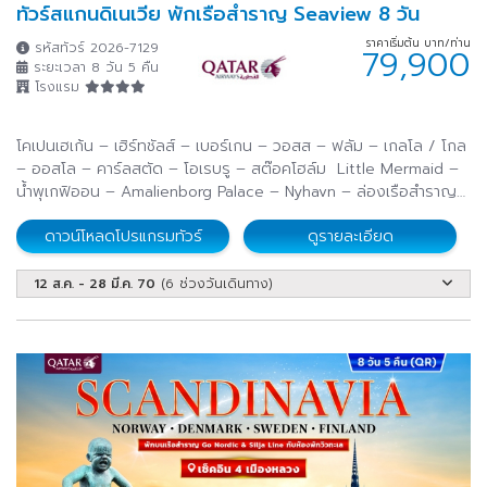
ทัวร์สแกนดิเนเวีย พักเรือสำราญ Seaview 8 วัน
ราคาเริ่มต้น บาท/ท่าน
รหัสทัวร์ 2026-7129
79,900
ระยะเวลา 8 วัน 5 คืน
โรงแรม
โคเปนเฮเก้น – เฮิร์ทชัลส์ – เบอร์เกน – วอสส – ฟลัม – เกลโล / โกล
– ออสโล – คาร์ลสตัด – โอเรบรู – สต๊อคโฮล์ม Little Mermaid –
น้ำพุเกฟิออน – Amalienborg Palace – Nyhavn – ล่องเรือสำราญ
Fjord Line – รถรางขึ้นยอดเขาฟลอเยน – Bryggen – Flam Railway
ดาวน์โหลดโปรแกรมทัวร์
ดูรายละเอียด
– Nærøyfjord – สวนประติมากรรมวิกแลนด์
12 ส.ค. - 28 มี.ค. 70
(6 ช่วงวันเดินทาง)