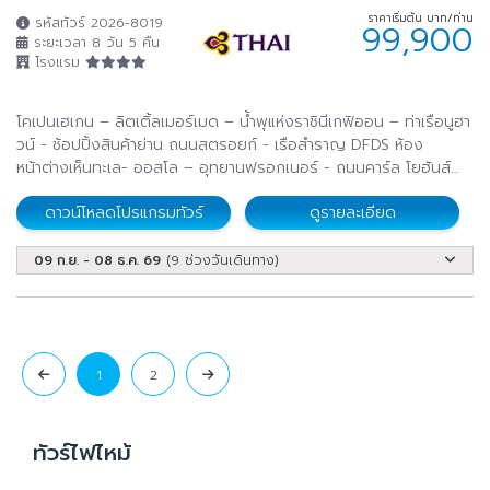
ราคาเริ่มต้น บาท/ท่าน
รหัสทัวร์ 2026-8019
99,900
ระยะเวลา 8 วัน 5 คืน
โรงแรม
โคเปนเฮเกน – ลิตเติ้ลเมอร์เมด – น้ำพุแห่งราชินีเกฟิออน – ท่าเรือนูฮา
วน์ - ช้อปปิ้งสินค้าย่าน ถนนสตรอยก์ - เรือสำราญ DFDS ห้อง
หน้าต่างเห็นทะเล- ออสโล – อุทยานฟรอกเนอร์ - ถนนคาร์ล โยฮันส์
เกท - เกียร์โล – ฟลัม – ล่องเรือชมความงามของซองฟยอร์ด –
ดาวน์โหลดโปรแกรมทัวร์
ดูรายละเอียด
รถไฟสายโรแมนติกฟลัมส์บาน่า - น้ำตกจอสฟอสเซ่น - ออสโล - ศาลา
ว่าการเมืองออสโล - ออสโลโอเปราเฮ้าส์
09 ก.ย. - 08 ธ.ค. 69
(9 ช่วงวันเดินทาง)
1
2
ทัวร์ไฟไหม้