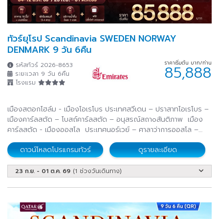
ทัวร์ยุโรป Scandinavia SWEDEN NORWAY
DENMARK 9 วัน 6คืน
ราคาเริ่มต้น บาท/ท่าน
รหัสทัวร์ 2026-8653
85,888
ระยะเวลา 9 วัน 6คืน
โรงแรม
เมืองสตอกโฮล์ม - เมืองโอเรโบร ประเทศสวีเดน – ปราสาทโอเรโบร –
เมืองคาร์ลสตัด – โบสถ์คาร์ลสตัด – อนุสรณ์สถาoสันติภาพ เมือง
คาร์ลสตัด - เมืองออสโล ประเทศนอร์เวย์ – ศาลาว่าการออสโล –
ป้อมปราการอาเคร์สฮูส - โรงละครแห่งชาติ – โอเปร่าออสโล - รัฐสภา
ดาวน์โหลดโปรแกรมทัวร์
ดูรายละเอียด
แห่งนอร์เวย์ – มหาวิหารออสโล
23 ก.ย. - 01 ต.ค. 69
(1 ช่วงวันเดินทาง)