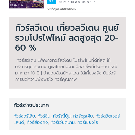
ส.ค.
16-21
/
30 ส.ค.-04 ก.ย.
/
คลิกเพื่อดูพีเรียดเดินทางเพิ่มเติม
ทัวร์สวีเดน เที่ยวสวีเดน ศูนย์
รวมโปรไฟไหม้ ลดสูงสุด 20-
60 %
ทัวร์สวีเดน แพ็คเกจทัวร์สวีเดน โปรไฟไหม้ที่ดีที่สุด ให้
บริการทุกเส้นทาง ดูแลโดยทีมงานมืออาชีพมีประสบการณ์
มากกว่า 10 ปี | บ้านฮอลิเดย์ทราเวล ได้เที่ยวจริง บินชัวร์
การันตีความพึงพอใจ ทัวร์คุณภาพ
ทัวร์ต่างประเทศ
ทัวร์จอร์เจีย
,
ทัวร์จีน
,
ทัวร์ญี่ปุ่น
,
ทัวร์ตุรเคีย
,
ทัวร์สวิตเซอร์
แลนด์
,
ทัวร์ฮ่องกง
,
ทัวร์เวียดนาม
,
ทัวร์เซี่ยงไฮ้