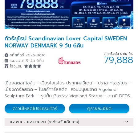
ทัวร์ยุโรป Scandinavian Lover Capital SWEDEN
NORWAY DENMARK 9 วัน 6คืน
ราคาเริ่มต้น บาท/ท่าน
รหัสทัวร์ 2026-8616
79,888
ระยะเวลา 9 วัน 6คืน
โรงแรม
เมืองสตอกโฮล์ม - เมืองโอเรโบร ประเทศสวีเดน – ปราสาทโอเรโบร –
เมืองคาร์ลสตัด – โบสถ์คาร์ลสตัด สวนมนุษยชาติ Vigeland
Sculpture Park - รูปปั้น Gustav Vigeland Statue - สถานี DFDS
(Go Nordic Cruiseline) ท่าเรือ Go Nordic Pier – เปิดประสบการณ์
ดาวน์โหลดโปรแกรมทัวร์
ดูรายละเอียด
ล่องเรือสำราญสู่ประเทศเดนมาร์ก
07 ต.ค. - 02 ม.ค. 70
(6 ช่วงวันเดินทาง)