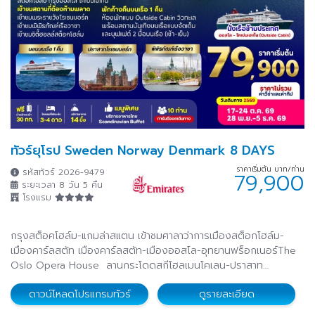
ทัวร์ยุโรป Sweden Norway Denmark 8 DAYS
ราคาเริ่มต้น บาท/ท่าน
รหัสทัวร์ 2026-9479
79,900
ระยะเวลา 8 วัน 5 คืน
โรงแรม
กรุงสต็อคโฮล์ม-แกมล่าสแตน เข้าชมศาลาว่าการเมืองสต็อกโฮล์ม-
เมืองคาร์ลสตัท เมืองคาร์ลสตัท-เมืองออสโล-อุทยานฟร็อกเนอร์The
Oslo Opera House ลานกระโดดสกีโฮลเมนโคเลน-ปราสาท
Akershus ศาลาว่าการเมืองออสโล-เรือสำราญ Go Nordic Cruise
ดาวน์โหลดโปรแกรมทัวร์
ดูรายละเอียด