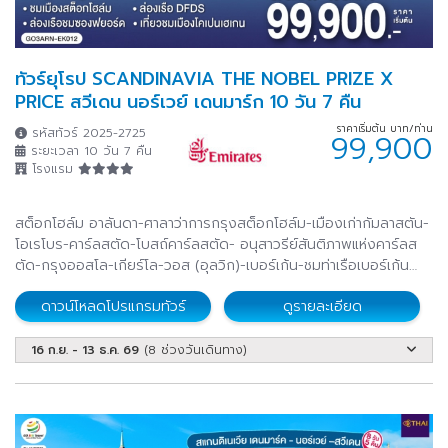
ทัวร์ยุโรป SCANDINAVIA THE NOBEL PRIZE X
PRICE สวีเดน นอร์เวย์ เดนมาร์ก 10 วัน 7 คืน
ราคาเริ่มต้น บาท/ท่าน
รหัสทัวร์ 2025-2725
99,900
ระยะเวลา 10 วัน 7 คืน
โรงแรม
สต็อกโฮล์ม อาลันดา-ศาลาว่าการกรุงสต็อกโฮล์ม-เมืองเก่ากัมลาสตัน-
โอเรโบร-คาร์ลสตัด-โบสถ์คาร์ลสตัด- อนุสาวรีย์สันติภาพแห่งคาร์ลส
ตัด-กรุงออสโล-เกียร์โล-วอส (อุลวิก)-เบอร์เก้น-ชมท่าเรือเบอร์เก้น
-กุดวานเก้น-ล่องเรือชมซองฟยอร์ด-ฟลัม-นั่งรถไฟสายโรแมนติก
ดาวน์โหลดโปรแกรมทัวร์
ดูรายละเอียด
ฟลัม-ฟลัม-กอล-ออสโล-อุทยานฟรอกเนอร์-ช้อปปิ้งถนนคาร์ล โยฮันส์
เกท-ศาลาว่าการเมืองออสโล-ล่องเรือ DFDS Seaway -โคเปนเฮเกน
16 ก.ย. - 13 ธ.ค. 69
(8 ช่วงวันเดินทาง)