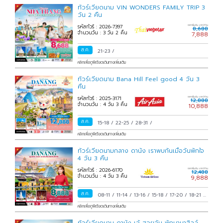
ทัวร์เวียดนาม VIN WONDERS FAMILY TRIP 3
วัน 2 คืน
รหัสทัวร์ : 2026-7397
ราคาเริ่มต้น บาท/ท่าน
8,688
จำนวนวัน : 3 วัน 2 คืน
7,888
ส.ค.
21-23
/
คลิกเพื่อดูพีเรียดเดินทางเพิ่มเติม
ทัวร์เวียดนาม Bana Hill Feel good 4 วัน 3
คืน
รหัสทัวร์ : 2025-3171
ราคาเริ่มต้น บาท/ท่าน
12,888
จำนวนวัน : 4 วัน 3 คืน
10,888
ส.ค.
15-18
/
22-25
/
28-31
/
คลิกเพื่อดูพีเรียดเดินทางเพิ่มเติม
ทัวร์เวียดนามกลาง ดานัง เราพบกันเมื่อวันพักใจ
4 วัน 3 คืน
รหัสทัวร์ : 2026-6170
ราคาเริ่มต้น บาท/ท่าน
12,488
จำนวนวัน : 4 วัน 3 คืน
9,888
ส.ค.
08-11
/
11-14
/
13-16
/
15-18
/
17-20
/
18-21
/
20-23
/
22-25
/
24-27
/
25-28
/
27-30
/
29
คลิกเพื่อดูพีเรียดเดินทางเพิ่มเติม
ส.ค.-01 ก.ย.
/
31 ส.ค.-03 ก.ย.
/
ทัวร์เวียดนาม ดานัง เว้ ฮอยอัน พักบานาฮิลล์