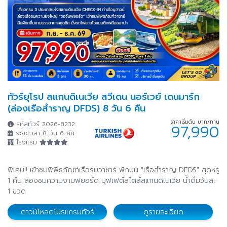
ทัวร์ยุโรป สแกนดิเนเวีย สวีเดน นอร์เวย์ เดนมาร์ก
(ล่องเรือสำราญ DFDS) 8 วัน 6 คืน
ราคาเริ่มต้น บาท/ท่าน
รหัสทัวร์ 2026-8232
97,990
ระยะเวลา 8 วัน 6 คืน
โรงแรม
พิเศษ!! เข้าชมพิพิธภัณฑ์เรือรบวาซาร์ พักบน "เรือสำราญ DFDS" สุดหรู
1 คืน ล่องชมความงามฟยอร์ด บุฟเฟต์สไตล์สแกนดิเนเวีย น้ำดื่มวันละ
1 ขวด
ดาวน์โหลดโปรแกรมทัวร์
ดูรายละเอียด