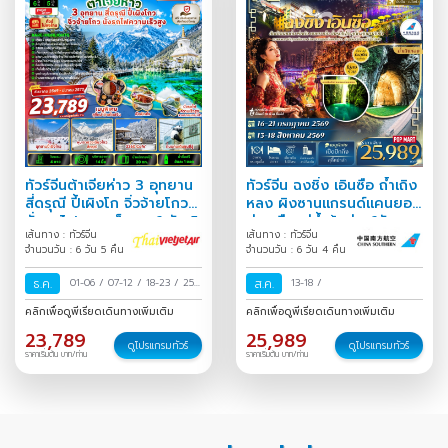
ทัวร์จีนต้าเจียห่าว 3 อุทยาน
ทัวร์จีน ฉงชิ่ง เอินซือ ถ้ำเถิง
สี่ดรุณี ปี้เผิงโก จิ่วจ้ายโกว
หลง ผิงซานแกรนด์แคนยอน
นั่งรถไฟความเร็วสูง 6 วัน 5
ล่องเรือแม่น้ำก้งสุ่ย 6วัน
เส้นทาง : ทัวร์จีน
เส้นทาง : ทัวร์จีน
คืน
4คืน
จำนวนวัน : 6 วัน 5 คืน
จำนวนวัน : 6 วัน 4 คืน
ธ.ค.
01-06
/
07-12
/
18-23
/
25-
ส.ค.
13-18
/
30
/
คลิกเพื่อดูพีเรียดเดินทางเพิ่มเติม
คลิกเพื่อดูพีเรียดเดินทางเพิ่มเติม
23,789
25,989
ดูโปรแกรมทัวร์
ดูโปรแกรมทัวร์
ราคาเริ่มต้น บาท/ท่าน
ราคาเริ่มต้น บาท/ท่าน