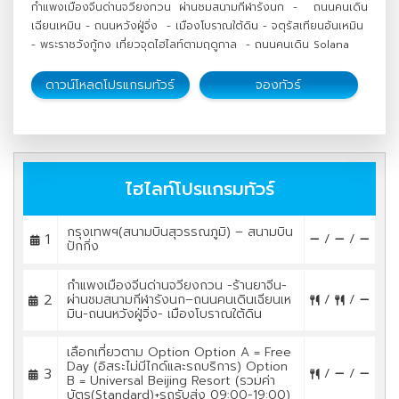
กำแพงเมืองจีนด่านจวียงกวน ผ่านชมสนามกีฬารังนก - ถนนคนเดิน
เฉียนเหมิน - ถนนหวังฝู่จิ่ง - เมืองโบราณใต้ดิน - จตุรัสเทียนอันเหมิน
- พระราชวังกู้กง เที่ยวจุดไฮไลท์ตามฤดูกาล
- ถนนคนเดิน
Solana
ดาวน์โหลดโปรแกรมทัวร์
จองทัวร์
ไฮไลท์โปรแกรมทัวร์
กรุงเทพฯ(สนามบินสุวรรณภูมิ) – สนามบิน
1
/
/
ปักกิ่ง
กำแพงเมืองจีนด่านจวียงกวน -ร้านยาจีน-
2
ผ่านชมสนามกีฬารังนก–ถนนคนเดินเฉียนเห
/
/
มิน-ถนนหวังฝู่จิ่ง- เมืองโบราณใต้ดิน
เลือกเที่ยวตาม Option Option A = Free
Day (อิสระไม่มีไกด์และรถบริการ) Option
3
/
/
B = Universal Beijing Resort (รวมค่า
บัตร(Standard)+รถรับส่ง 09:00-19:00)