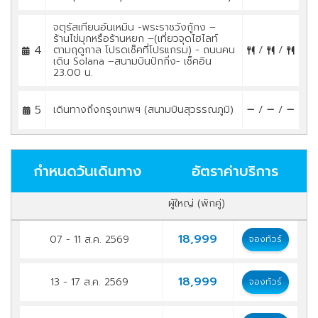
จตุรัสเทียนอันเหมิน -พระราชวังกู้กง –
ร้านไข่มุกหรือร้านหยก –(เที่ยวจุดไฮไลท์
4
ตามฤดูกาล โปรดเช็คที่โปรแกรม) - ถนนคน
/
/
เดิน Solana –สนามบินปักกิ่ง- เช็คอิน
23.00 น.
5
เดินทางถึงกรุงเทพฯ (สนามบินสุวรรณภูมิ)
/
/
กำหนดวันเดินทาง
อัตราค่าบริการ
ผู้ใหญ่ (พักคู่)
18,999
07 - 11 ส.ค. 2569
จองทัวร์
18,999
13 - 17 ส.ค. 2569
จองทัวร์