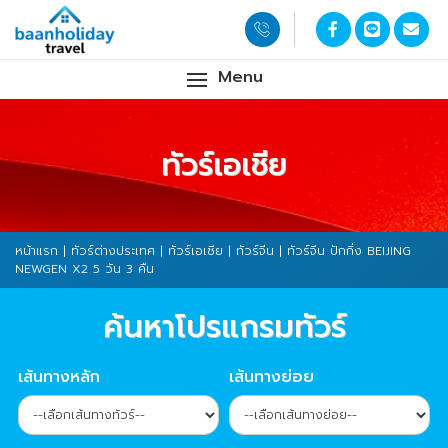
Menu
ทัวร์เอเชีย
หน้าแรก
|
ทัวร์ต่างประเทศ
|
ทัวร์เอเชีย
|
ทัวร์จีน
| ทัวร์จีน ปักกิ่ง BEIJING
NEWGEN X2 5 วัน 3 คืน
ค้นหาโปรแกรมทัวร์
เส้นทางหลัก
เส้นทางย่อย