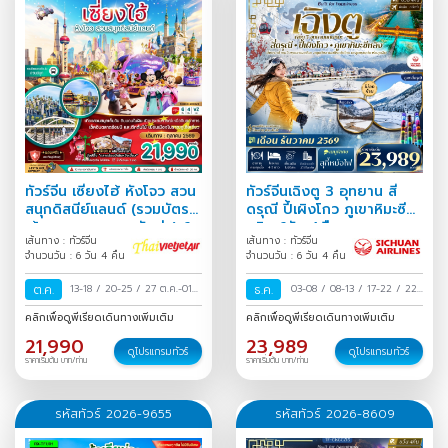
ทัวร์จีน เซี่ยงไฮ้ หังโจว สวน
ทัวร์จีนเฉิงตู 3 อุทยาน สี่
สนุกดิสนีย์แลนด์ (รวมบัตร
ดรุณี ปี้เผิงโกว ภูเขาหิมะซี
เข้าสวนสนุกและรถรับส่ง) 6
หลิง 6วัน 4คืน
เส้นทาง : ทัวร์จีน
เส้นทาง : ทัวร์จีน
วัน 4 คืน
จำนวนวัน : 6 วัน 4 คืน
จำนวนวัน : 6 วัน 4 คืน
ต.ค.
13-18
/
20-25
/
27 ต.ค.-01
ธ.ค.
03-08
/
08-13
/
17-22
/
22-
พ.ย.
/
27
/
27 ธ.ค.-01 ม.ค.
/
คลิกเพื่อดูพีเรียดเดินทางเพิ่มเติม
คลิกเพื่อดูพีเรียดเดินทางเพิ่มเติม
21,990
23,989
ดูโปรแกรมทัวร์
ดูโปรแกรมทัวร์
ราคาเริ่มต้น บาท/ท่าน
ราคาเริ่มต้น บาท/ท่าน
รหัสทัวร์ 2026-9655
รหัสทัวร์ 2026-8609