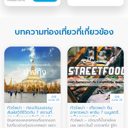
ราคาเริ่มต้น บาท/ท่าน
บทความท่องเที่ยวที่เกี่ยวข้อง
09
09
June 25
June 25
ทัวร์พม่า - ท่องวัฒนธรรม
ทัวร์พม่า - เที่ยวพม่า กิน
สัมผัสวิถีชีวิตกับ 7 สถานที่
อาหารพม่า พาชิม 7 เมนูสตรี
ท่องเที่ยวยอดฮิตในย่างกุ้ง
ทฟู๊ดสุดฮอตฮิต
ปัญหาของหลายๆคนที่อยากออก
ทัวร์พม่า – เปิดมาก็น้ำลายไหล
ไปเที่ยวย่างกุ้งประเทศพม่า เพราะ
เลย เพราะวันนี้ เราจะพาไป รู้จัก