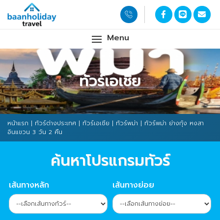
Menu
ทัวร์เอเชีย
หน้าแรก
|
ทัวร์ต่างประเทศ
|
ทัวร์เอเชีย
|
ทัวร์พม่า
| ทัวร์พม่า ย่างกุ้ง หงสา
อินแขวน 3 วัน 2 คืน
ค้นหาโปรแกรมทัวร์
เส้นทางหลัก
เส้นทางย่อย