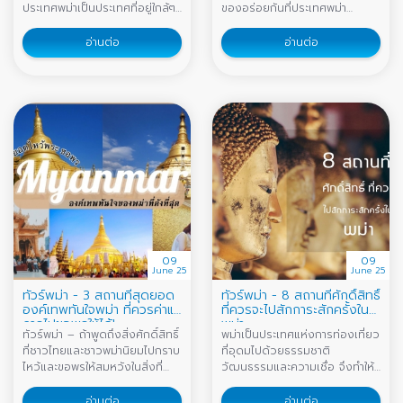
ประเทศพม่าเป็นประเทศที่อยู่ใกล้ๆ
ของอร่อยกันที่ประเทศพม่า
ประเทศเราเป็ฯอย่างมาก เรียกได้
ของกินบ้านเขาจะเหมือนของบ้าน
ว่าเป็นบ้านใกล้เรือนเคียงเราเลย
เรามั้ยน้อ และแน่นอนมาเที่ยวพม่า
อ่านต่อ
อ่านต่อ
แถมไปง่ายสบายราคาเงินในกระเป๋า
ทั้งทีก็ต้องลองกิน “สตรีทฟู้ด
เอามากๆจึงอยากลองไปเที่ยวดู
สักครั้ง
09
09
June 25
June 25
ทัวร์พม่า - 3 สถานที่สุดยอด
ทัวร์พม่า - 8 สถานที่ศักดิ์สิทธิ์
องค์เทพทันใจพม่า ที่ควรค่าแก่
ที่ควรจะไปสักการะสักครั้งใน
การไปขอพรให้ได้!
พม่า
ทัวร์พม่า – ถ้าพูดถึงสิ่งศักดิ์สิทธิ์
พม่าเป็นประเทศแห่งการท่องเที่ยว
ที่ชาวไทยและชาวพม่านิยมไปกราบ
ที่อุดมไปด้วยธรรมชาติ
ไหว้และขอพรให้สมหวังในสิ่งที่
วัฒนธรรมและความเชื่อ จึงทำให้
ปรารถนากันมากที่สุด หลายคน
นักท่องเที่ยวจำนวนมากสนใจที่จะ
คงจะนึกถึง องค์เทพทันใจของ
เดินทางมาท่องเที่ยวมากมาย
อ่านต่อ
อ่านต่อ