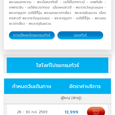
พระนอนตาหวาน - พระนั่งหงาทัตจี - เจดีย์โบตาทาวน์ - เทพทันใจ -
เทพกระซิบ - เจดีย์ชเวดากอง เมืองหงสาวดี - พระราชวังบุเรงนอง -
พระธาตุมุเตา เจดีย์ไจ๊ปุ่น พระนอนชเวตาเลียว พระธาตุอินแขวน เมือง
หงสาวดี พระราชวังบุเรงนอง - พระธาตุมุเตา - เจดีย์ไจ๊ปุ่น - พระนอน
ชเวตาเลียว - พระธาตุอินแขวน
ดาวน์โหลดโปรแกรมทัวร์
จองทัวร์
ไฮไลท์โปรแกรมทัวร์
กำหนดวันเดินทาง
อัตราค่าบริการ
ผู้ใหญ่ (พักคู่)
SOLD
13,999
28 - 30 ก.ค. 2569
OUT