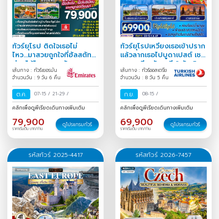
ทัวร์ยุโรป ติดใจเธอไม่
ทัวร์ยุโรปเหวี่ยงเธอเข้าปราก
ไหว...มาสวยถูกใจที่ฮัลสตัท
แล้วลากเธอไปบูดาเปสต์ เชก
ก่อนได้ไหม เยอรมัน
ออสเตรีย ฮังการี 8 วัน 5
เส้นทาง : ทัวร์เยอรมัน
เส้นทาง : ทัวร์ออสเตรีย
ออสเตรีย เชก สโลวาเกีย
คืน
จำนวนวัน : 9 วัน 6 คืน
จำนวนวัน : 8 วัน 5 คืน
ฮังการี
ต.ค.
07-15
/
21-29
/
ก.ย.
08-15
/
คลิกเพื่อดูพีเรียดเดินทางเพิ่มเติม
คลิกเพื่อดูพีเรียดเดินทางเพิ่มเติม
79,900
69,900
ดูโปรแกรมทัวร์
ดูโปรแกรมทัวร์
ราคาเริ่มต้น บาท/ท่าน
ราคาเริ่มต้น บาท/ท่าน
รหัสทัวร์ 2025-4417
รหัสทัวร์ 2026-7457