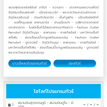
สนามฟุตบอลอัลลิอันซ์ อารีน่า - ชวานเกา - ปราสาทนอยชวานสไตน์
จัตุรัสมาเรียนพลาสท์ - เมืองซาลบวร์ก - พระราชวังและสวนมิราเบล -
จัตุรัสเรสซิเดนซ์ - บ้านเกิดโมซาร์ท - เซ็นท์วูฟกัง - เมืองฮัลล์สตัทท์
- เชสกี้ครุมลอฟ สะพานชาร์ล - ย่านเมืองเก่า - นาฬิกาดาราศาสตร์
ปราสาทปราก - โบสถ์เซ็นท์วีตัสปราสาทบราทิสลาวา - Fashion Outlet
Parndorf จัตุรัสวีรบุรุษ - สะพานเชน - คาสเทิลฮัลล์ - มหาวิหารเซ็นท์
สตีเฟ่น - ล่องเรือแม่น้ำดานูบพร้อมแชมเปญ - Fashion Outlet
Parndorf - ปูดาเปสต์ - จัตุรัสวีรบุรุษ - สะพานเชน - คาสเทิลฮัลล์ -
มหาวิหารเซ็นท์สตีเฟ่น - ล่องเรือแม่น้ำดานูบพร้อมแชมเปญ - บูดาเปสต์
พระราชวังและสวนเชินน์บรุน
ดาวน์โหลดโปรแกรมทัวร์
จองทัวร์
ไฮไลท์โปรแกรมทัวร์
สนามบินสุวรรณภูมิ - สนามบินดูไบ - มิ
1
/
/
วนิค