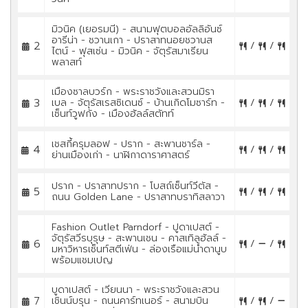
มิวนิค (เยอรมนี) - สนามฟุตบอลอัลลิอันซ์
อารีน่า - ชวานเกา - ปราสาทนอยชวานส
2
/
/
ไตน์ - ฟุสเซ่น - มิวนิค - จัตุรัสมาเรียน
พลาสท์
เมืองซาลบวร์ก - พระราชวังและสวนมิรา
3
เบล - จัตุรัสเรสซิเดนซ์ - บ้านเกิดโมซาร์ท -
/
/
เซ็นท์วูฟกัง - เมืองฮัลล์สตัทท์
เชสกี้ครุมลอฟ - ปราก - สะพานชาร์ล -
4
/
/
ย่านเมืองเก่า - นาฬิกาดาราศาสตร์
ปราก - ปราสาทปราก - โบสถ์เซ็นท์วีตัส -
5
/
/
ถนน Golden Lane - ปราสาทบราทิสลาวา
Fashion Outlet Parndorf - ปูดาเปสต์ -
จัตุรัสวีรบุรุษ - สะพานเชน - คาสเทิลฮัลล์ -
6
/
/
มหาวิหารเซ็นท์สตีเฟ่น - ล่องเรือแม่น้ำดานูบ
พร้อมแชมเปญ
บูดาเปสต์ - เวียนนา - พระราชวังและสวน
7
เชินน์บรุน - ถนนคาร์ทเนอร์ - สนามบิน
/
/