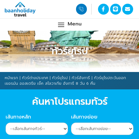
Menu
ทัวร์ยุโรป
หน้าแรก
|
ทัวร์ต่างประเทศ
|
ทัวร์ยุโรป
|
ทัวร์ฮังการี
| ทัวร์ยุโรปตะวันออก
เยอรมัน ออสเตรีย เช็ค สโลวาเกีย ฮังการี 8 วัน 6 คืน
ค้นหาโปรแกรมทัวร์
เส้นทางหลัก
เส้นทางย่อย