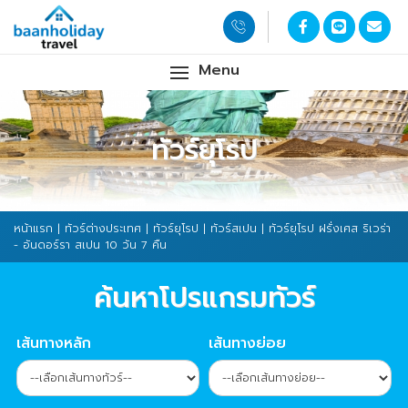
Menu
ทัวร์ยุโรป
หน้าแรก
|
ทัวร์ต่างประเทศ
|
ทัวร์ยุโรป
|
ทัวร์สเปน
| ทัวร์ยุโรป ฝรั่งเศส ริเวร่า
- อันดอร์รา สเปน 10 วัน 7 คืน
ค้นหาโปรแกรมทัวร์
เส้นทางหลัก
เส้นทางย่อย