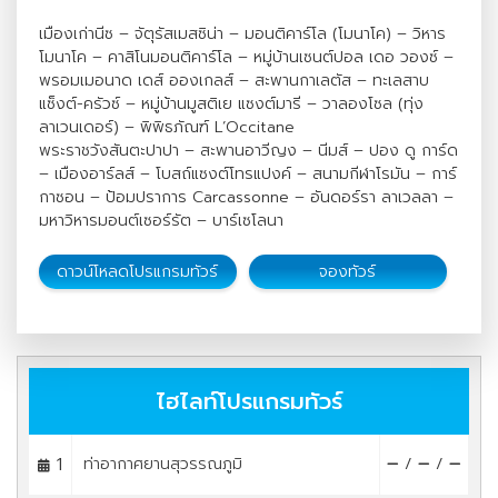
เมืองเก่านีซ – จัตุรัสเมสซิน่า – มอนติคาร์โล (โมนาโค) – วิหาร
โมนาโค – คาสิโนมอนติคาร์โล – หมู่บ้านเซนต์ปอล เดอ วองซ์ –
พรอมเมอนาด เดส์ อองเกลส์ – สะพานกาเลตัส – ทะเลสาบ
แซ็งต์-ครัวซ์ – หมู่บ้านมูสติเย แซงต์มารี – วาลองโซล (ทุ่ง
ลาเวนเดอร์) – พิพิธภัณฑ์ L’Occitane
พระราชวังสันตะปาปา – สะพานอาวีญง – นีมส์ – ปอง ดู การ์ด
– เมืองอาร์ลส์ – โบสถ์แซงต์โทรแปงค์ – สนามกีฬาโรมัน – การ์
กาซอน – ป้อมปราการ Carcassonne – อันดอร์รา ลาเวลลา –
มหาวิหารมอนต์เซอร์รัต – บาร์เซโลนา
ดาวน์โหลดโปรแกรมทัวร์
จองทัวร์
ไฮไลท์โปรแกรมทัวร์
1
ท่าอากาศยานสุวรรณภูมิ
/
/