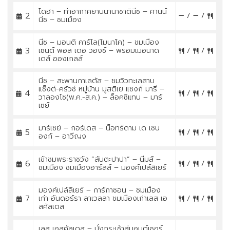
โดฮา – ท่าอากาศยานนานาชาตินีซ – คานน์
2
/
/
นีซ – ชมเมือง
นีซ – มอนติ คาร์โล(โมนาโค) – ชมเมือง
3
เซนต์ พอล เดอ วองซ์ – พรอมเมอนาด
/
/
เดส์ อองเกลส์
นีซ – สะพานกาเลตัส – ชมวิวทะเลสาบ
แซ็งต์-ครัวซ์ หมู่บ้าน มูสติเย แซงก์ มารี –
4
/
/
วาลองโซ(พ.ค.-ส.ค.) – ล็อคซิแทน – มาร์
เซย์
มาร์เซย์ – กอร์เดส – น็อทร์ดาม เด เซน
5
/
/
องก์ – อาวีญง
เข้าชมพระราชวัง “สันตะปาปา” – นีมส์ –
6
/
/
ชมเมือง ชมเมืองอาร์ลส์ – มองค์เปล์ลิเยร์
มองค์เปล์ลิเยร์ – การ์กาซอน – ชมเมือง
7
เก่า อันดอร์รา ลาเวลลา ชมเมืองเก่าเลส เอ
/
/
สคัลเดส
เลส เอสคัลเดส – นั่งกระเช้าสู่มอนต์เซอร์