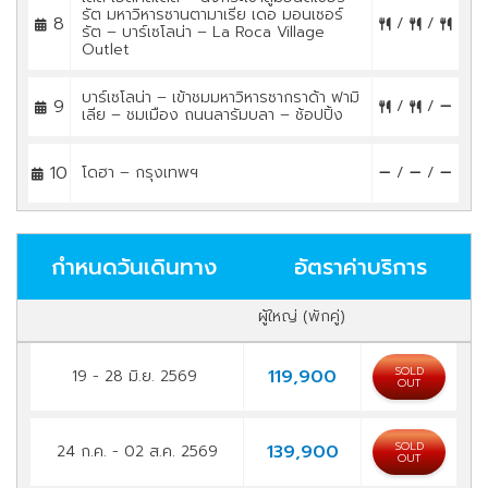
รัต มหาวิหารซานตามาเรีย เดอ มอนเซอร์
8
/
/
รัต – บาร์เซโลน่า – La Roca Village
Outlet
บาร์เซโลน่า – เข้าชมมหาวิหารซากราด้า ฟามิ
9
/
/
เลีย – ชมเมือง ถนนลารัมบลา – ช้อปปิ้ง
10
โดฮา – กรุงเทพฯ
/
/
กำหนดวันเดินทาง
อัตราค่าบริการ
ผู้ใหญ่ (พักคู่)
SOLD
119,900
19 - 28 มิ.ย. 2569
OUT
SOLD
139,900
24 ก.ค. - 02 ส.ค. 2569
OUT