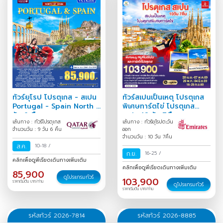
ทัวร์ยุโรป โปรตุเกส - สเปน
ทัวร์สเปนเป็นเหตุ โปรตุเกส
Portugal - Spain North 9
พิเศษทาร์ตไข่ โปรตุเกส
วัน 6 คืน
สเปน 10 วัน 7คืน
เส้นทาง : ทัวร์โปรตุเกส
เส้นทาง : ทัวร์ยุโรปตะวัน
จำนวนวัน : 9 วัน 6 คืน
ออก
จำนวนวัน : 10 วัน 7คืน
ส.ค.
10-18
/
ก.ย.
16-25
/
คลิกเพื่อดูพีเรียดเดินทางเพิ่มเติม
คลิกเพื่อดูพีเรียดเดินทางเพิ่มเติม
85,900
ดูโปรแกรมทัวร์
103,900
ราคาเริ่มต้น บาท/ท่าน
ดูโปรแกรมทัวร์
ราคาเริ่มต้น บาท/ท่าน
รหัสทัวร์ 2026-7814
รหัสทัวร์ 2026-8885