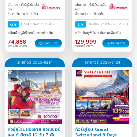
วัน 5 คืน
ฝรั่งเศส 9 วัน 6 คืน
เส้นทาง : ทัวร์ยุโรปตะวัน
เส้นทาง : ทัวร์ยุโรปตะวัน
ตก
ออก
จำนวนวัน : 8 วัน 5 คืน
จำนวนวัน : 9 วัน 6คืน
ต.ค.
07-14
/
16-23
/
21-28
/
ธ.ค.
02-10
/
25 ธ.ค.-02 ม.ค.
/
30
ธ.ค.-07 ม.ค.
/
คลิกเพื่อดูพีเรียดเดินทางเพิ่มเติม
คลิกเพื่อดูพีเรียดเดินทางเพิ่มเติม
74,888
129,999
ดูโปรแกรมทัวร์
ดูโปรแกรมทัวร์
ราคาเริ่มต้น บาท/ท่าน
ราคาเริ่มต้น บาท/ท่าน
รหัสทัวร์ 2026-9291
รหัสทัวร์ 2026-8424
ทัวร์ยุโรปฝรั่งเศส สวิตเซอร์
ทัวร์ยุโรป Grand
แลนด์ อิตาลี 10 วัน 7 คืน
Switzerland 8 Days