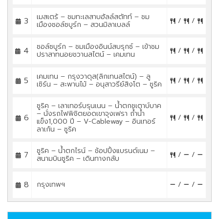
เมสเตร้ – ชมทะเลสาบฮัลล์สตัทท์ – ชม
3
/
/
เมืองซอล์ซบูร์ก – สวนมิลาเบลล์
ซอล์ซบูร์ก – ชมเมืองอินน์สบรุกซ์ – เข้าชม
4
/
/
ปราสาทนอยชวานสไตน์ – เคมเทน
เคมเทน – กรุงวาดุส(ลิกเทนสไตน์) – ลู
5
/
/
เซิร์น – สะพานไม้ – อนุสาวรีย์สิงโต – ซูริค
ซูริค – เลาเทอร์บรุนเนน – น้ำตกชเตาบ์บาค
– นั่งรถไฟพิชิตยอดเขาจุงเฟรา ถ้ำน้ำ
6
/
/
แข็ง1,000 ปี – V-Cableway – อินเทอร์
ลาเก้น – ซูริค
ซูริค – น้ำตกไรน์ – ช้อปปิ้งแบรนด์เนม –
7
/
/
สนามบินซูริค – เดินทางกลับ
8
กรุงเทพฯ
/
/