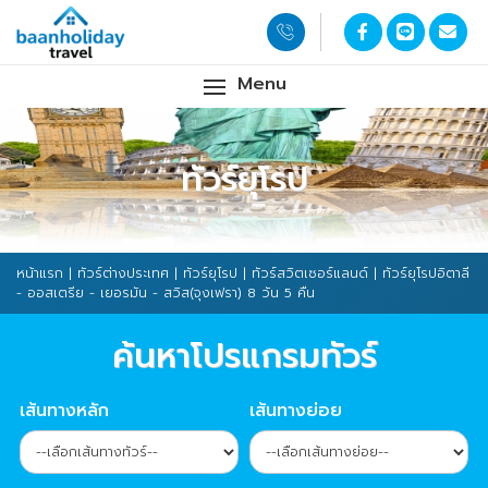
Menu
ทัวร์ยุโรป
หน้าแรก
|
ทัวร์ต่างประเทศ
|
ทัวร์ยุโรป
|
ทัวร์สวิตเซอร์แลนด์
| ทัวร์ยุโรปอิตาลี
- ออสเตรีย - เยอรมัน - สวิส(จุงเฟรา) 8 วัน 5 คืน
ค้นหาโปรแกรมทัวร์
เส้นทางหลัก
เส้นทางย่อย