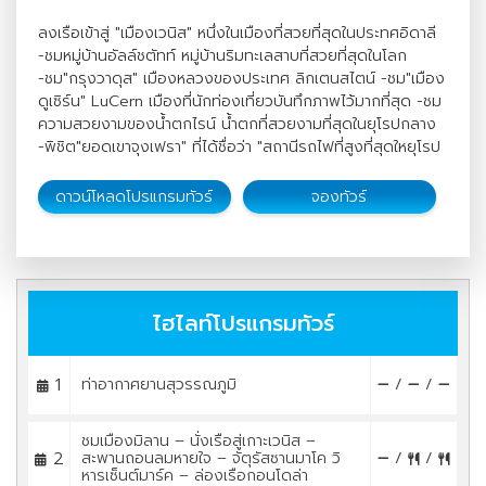
ลงเรือเข้าสู่ "เมืองเวนิส" หนึ่งในเมืองที่สวยที่สุดในประทศอิดาลี
-ชมหมู่บ้านอัลล์ชตัทท์ หมู่บ้านริมทะเลสาบที่สวยที่สุดในโลก
-ชม"กรุงวาดุส" เมืองหลวงของประเทศ ลิกเตนสไตน์ -ชม"เมือง
ดูเซิร์น" LuCern เมืองที่นักท่องเที่ยวบันทึกภาพไว้มากที่สุด -ชม
ความสวยงามของน้ำตกไรน์ น้ำตกที่สวยงามที่สุดในยุโรปกลาง
-พิชิต"ยอดเขาจุงเฟรา" ที่ได้ชื่อว่า "สถานีรถไฟที่สูงที่สุดใหยุโรป
ดาวน์โหลดโปรแกรมทัวร์
จองทัวร์
ไฮไลท์โปรแกรมทัวร์
1
ท่าอากาศยานสุวรรณภูมิ
/
/
ชมเมืองมิลาน – นั่งเรือสู่เกาะเวนิส –
2
สะพานถอนลมหายใจ – จัตุรัสซานมาโค วิ
/
/
หารเซ็นต์มาร์ค – ล่องเรือกอนโดล่า