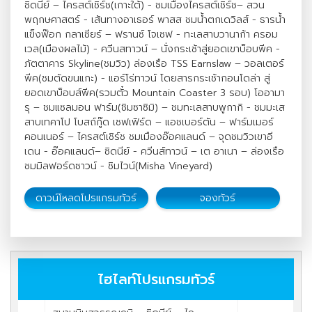
ซิดนีย์ – ไครสต์เชิร์ช(เกาะใต้) - ชมเมืองไครสต์เชิร์ช– สวน
พฤกษศาสตร์ - เส้นทางอาเธอร์ พาสส ชมน้ำตกเดวิลส์ - ธารน้ำ
แข็งฟ๊อก กลาเซียร์ – ฟรานซ์ โจเซฟ - ทะเลสาบวานาก้า ครอม
เวล(เมืองผลไม้) - ควีนสทาวน์ – นั่งกระเช้าสู่ยอดเขาบ็อบพีค -
ภัตตาคาร Skyline(ชมวิว) ล่องเรือ TSS Earnslaw – วอลเตอร์
พีค(ชมตัดขนแกะ) - แอร์โร่ทาวน์ โดยสารกระเช้ากอนโดล่า สู่
ยอดเขาบ็อบส์พีค(รวมตั๋ว Mountain Coaster 3 รอบ) โออามา
รุ – ชมแซลมอน ฟาร์ม(ชิมซาซิมิ) – ชมทะเลสาบพูกากิ - ชมมะเส
สาบเทคาโป โบสถ์กู๊ด เชฟเฟิร์ด – แอชเบอร์ตัน – ฟาร์มเมอร์
คอนเนอร์ – ไครสต์เชิร์ช ชมเมืองอ๊อคแลนด์ – จุดชมวิวเขาอี
เดน - อ๊อคแลนด์– ซิดนีย์ - ควีนส์ทาวน์ – เต อาเนา – ล่องเรือ
ชมมิลฟอร์ดซาวน์ - ชิมไวน์(Misha Vineyard)
ดาวน์โหลดโปรแกรมทัวร์
จองทัวร์
ไฮไลท์โปรแกรมทัวร์