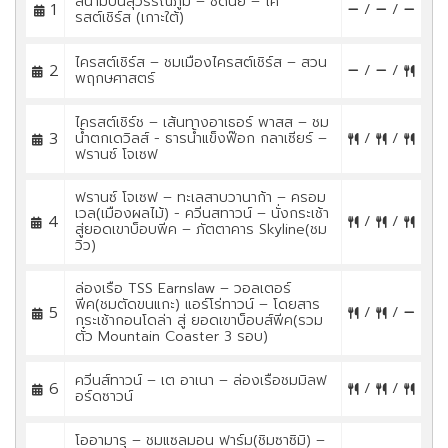
สนามบินสุวรรณภูมิ – ซิดนีย์ – ไค
1
/
/
รสต์เชิร์ส (เกาะใต้)
ไครสต์เชิร์ส – ชมเมืองไครสต์เชิร์ส – สวน
2
/
/
พฤกษศาสตร์
ไครสต์เชิร์ช – เส้นทางอาเธอร์ พาสส – ชม
3
น้ำตกเดวิลส์ - ธารน้ำแข็งฟ๊อก กลาเซียร์ –
/
/
ฟรานซ์ โจเซฟ
ฟรานซ์ โจเซฟ – ทะเลสาบวานาก้า – ครอม
เวล(เมืองผลไม้) - ควีนสทาวน์ – นั่งกระเช้า
4
/
/
สู่ยอดเขาบ็อบพีค – ภัตตาคาร Skyline(ชม
วิว)
ล่องเรือ TSS Earnslaw – วอลเตอร์
พีค(ชมตัดขนแกะ) แอร์โร่ทาวน์ – โดยสาร
5
/
/
กระเช้ากอนโดล่า สู่ ยอดเขาบ็อบส์พีค(รวม
ตั๋ว Mountain Coaster 3 รอบ)
ควีนส์ทาวน์ – เต อาเนา – ล่องเรือชมมิลฟ
6
/
/
อร์ดซาวน์
โออามารุ – ชมแซลมอน ฟาร์ม(ชิมซาซิมิ) –