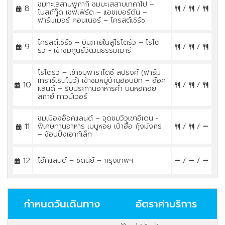
ชมทะเลสาบพูกากิ ชมมะเสสาบเทคาโป –
8
/
/
โบสถ์กู๊ด เชฟเฟิร์ด – แอชเบอร์ตัน –
ฟาร์มเมอร์ คอนเนอร์ – ไครสต์เชิร์ช
ไครสต์เชิร์ช – บินภายในสู่โรโตรัว – โรโต
9
/
/
รัว - เข้าชมศูนย์วัฒนธรรมเมารี
โรโตรัว – เข้าชมพาราไดซ์ สปริงค์ (ฟาร์ม
เทราซ์เรนโบว์) เข้าชมหมู่บ้านฮอบบิท – อ๊อค
10
/
/
แลนด์ – รับประทานอาหารค่ำ บนหอคอย
สกาย์ ทาวน์เวอร์
ชมเมืองอ๊อคแลนด์ – จุดชมวิวเขาอีเดน -
11
พิเศษทานอาหาร เมนูหอย เป๋าฮื้อ กุ้งมังกร
/
/
– ช้อปปิ้งเอาท์เล็ท
12
โอ๊คแลนด์ – ซิดนีย์ – กรุงเทพฯ
/
/
กำหนดวันเดินทาง
อัตราค่าบริการ