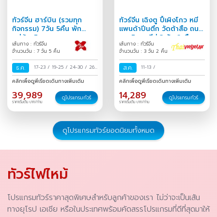
ทัวร์จีน ฮาร์บิน (รวมทุก
ทัวร์จีน เฉิงตู ปี้เผิงโกว หมี
กิจกรรม) 7วัน 5คืน พัก
แพนด้าปีนตึก วัดต้าสือ ถนน
หมู่บ้านหิมะ
คนเดินชุนซีลู่ 3 วัน 2 คืน
เส้นทาง : ทัวร์จีน
เส้นทาง : ทัวร์จีน
จำนวนวัน : 7 วัน 5 คืน
จำนวนวัน : 3 วัน 2 คืน
ธ.ค.
17-23
/
19-25
/
24-30
/
26
ส.ค.
11-13
/
ธ.ค.-01 ม.ค.
/
31 ธ.ค.-06 ม.ค.
คลิกเพื่อดูพีเรียดเดินทางเพิ่มเติม
คลิกเพื่อดูพีเรียดเดินทางเพิ่มเติม
/
39,989
14,289
ดูโปรแกรมทัวร์
ดูโปรแกรมทัวร์
ราคาเริ่มต้น บาท/ท่าน
ราคาเริ่มต้น บาท/ท่าน
ดูโปรแกรมทัวร์ยอดนิยมทั้งหมด
ทัวร์ไฟไหม้
โปรแกรมทัวร์ราคาสุดพิเศษสำหรับลูกค้าของเรา ไม่ว่าจะเป็นเส้น
ทางยุโรป เอเชีย หรือในประเทศพร้อมคัดสรรโปรแกรมที่ดีที่สุดมาให้