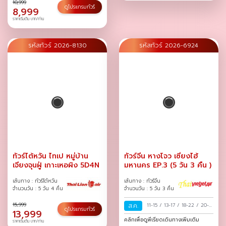
10,999
ดูโปรแกรมทัวร์
8,999
ราคาเริ่มต้น บาท/ท่าน
รหัสทัวร์ 2026-8130
รหัสทัวร์ 2026-6924
ทัวร์ไต้หวัน ไทเป หมู่บ้าน
ทัวร์จีน หางโจว เซี่ยงไฮ้
เจียงจุนฝู่ เกาะเหอผิง 5D4N
มหานคร EP.3 (5 วัน 3 คืน )
เส้นทาง : ทัวร์ไต้หวัน
เส้นทาง : ทัวร์จีน
จำนวนวัน : 5 วัน 4 คืน
จำนวนวัน : 5 วัน 3 คืน
15,999
ส.ค.
11-15
/
13-17
/
18-22
/
20-
ดูโปรแกรมทัวร์
13,999
24
/
25-29
/
27-31
/
คลิกเพื่อดูพีเรียดเดินทางเพิ่มเติม
ราคาเริ่มต้น บาท/ท่าน