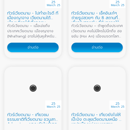
25
25
March 25
March 25
ทัวร์เวียดนาม - ไปทำอะไรดี ที่
ทัวร์เวียดนาม - เช็คอินเก๋ๆ
เมืองญาจาง เวียดนามใต้
ถ่ายรูปสวยๆ กับ 8 สถานที่
เมืองเดียวได้เที่ยวครบ
เที่ยวในฮอยอัน ที่ฉันอยากให้
ทัวร์เวียดนาม – เมื่อเอ่ยถึง
ทัวร์เวียดนาม – ถ้าพูดถึงประเทศ
เธอไป
ประเทศเวียดนาม เมืองญาจาง
เวียดนาม คงไม่มีใครไม่นึกถึง ฮอ
(NhaTrang) อาจไม่คุ้นหูสำหรับ
ยอัน (Hoi An) เมืองมรดกโลกสี
คนไทยมากนัก เป็นเมืองท่อง
เหลือง และคงจะอยู่ในลิสต์อันดับ
เที่ยวทางทะเล เมืองตากอากาศที่
ต้นๆ ของเมืองที่นักท่องเที่ยว
อ่านต่อ
อ่านต่อ
คนเวียดนามบอกว่า มีหาดที่สวย
อยากไปเยือนกันมากที่สุด รวมถึง
ที่สุดในประเทศ ด้วยความยาว
ตัวแอดเองก็อยากไปเช่นกัน
ของหาด และสีน้ำที่ใส บนชายหาด
เนื่องด้วยเป็นเมืองที่มีความน่ารัก
ที่สะท้อนแสงสีทองเมื่อโดนแดด
และมีเสน่ห์เเฝงไปด้วยความโร
ยามเช้า ญาจาง ไม่ได้มีแค่หาด
แมนติก แน่นอนทางเราก็ไม่รอช้า
สวยเท่านั้นนะ แต่ยังมีสถานที่ท่อง
ได้รวบรวมที่เที่ยวในฮอยอัน ที่ถ้า
เที่ยวที่หลากหลายให้ได้เที่ยว แถม
มาถึงที่นี่แล้ว ต้องมาเช็คอินเก๋ๆ
ยังเต็มไปด้วยกิจกรรมสนุกๆ
ถ่ายรูปสวยๆ กับ 8 ที่เที่ยวที่ต้อง
มากมายรอเราอยู่ สำหรับสายชิล
ไป ไม่ว่าจะเป็นคาเฟ่ ร้านอาหาร
เหมาะอย่างยิ่งสำหรับการมาพัก
ร้านขายของฝาก นี่ขนมาหมด พูด
25
25
ผ่อนกินลมชมวิวตามชายหาด
เลยว่าฮอยอันมีครบถึงขั้นอยากให้
March 25
March 25
หรือจิบเครื่องดื่มเย็นๆ นั่งคาเฟ่
พวกเธอหยุดเที
ทัวร์เวียดนาม - เที่ยวชม
ทัวร์เวียดนาม - เที่ยวยังไงให้
ชิคๆ ซึ่ง ญาจาง ค
ธรรมชาติที่เวียดนาม ชวนสาย
เป๊ะปัง ตะลุยเวียดนามเหนือ ที่
Adventure ผจญภัยในถ้ำสุด
ซาปาเมืองแห่งขุนเขาสาย
คลาสสิค
หมอก