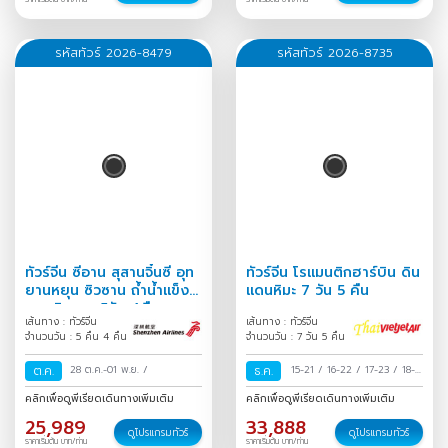
ก.ย.
/
30 ส.ค.-02 ก.ย.
/
31
ส.ค.-03 ก.ย.
/
รหัสทัวร์ 2026-8479
รหัสทัวร์ 2026-8735
ทัวร์จีน ซีอาน สุสานจิ๋นซี อุท
ทัวร์จีน โรแมนติกฮาร์บิน ดิน
ยานหยุน ซิวซาน ถ้ำน้ำแข็ง
แดนหิมะ 7 วัน 5 คืน
หยุนชิวซาน 5วัน 4คืน
เส้นทาง : ทัวร์จีน
เส้นทาง : ทัวร์จีน
จำนวนวัน : 5 คืน 4 คืน
จำนวนวัน : 7 วัน 5 คืน
ต.ค.
28 ต.ค.-01 พ.ย.
/
ธ.ค.
15-21
/
16-22
/
17-23
/
18-
24
/
19-25
/
20-26
/
21-27
คลิกเพื่อดูพีเรียดเดินทางเพิ่มเติม
คลิกเพื่อดูพีเรียดเดินทางเพิ่มเติม
/
22-28
/
23-29
/
24-30
/
25,989
33,888
25-31
/
26 ธ.ค.-01 ม.ค.
/
27
ดูโปรแกรมทัวร์
ดูโปรแกรมทัวร์
ราคาเริ่มต้น บาท/ท่าน
ราคาเริ่มต้น บาท/ท่าน