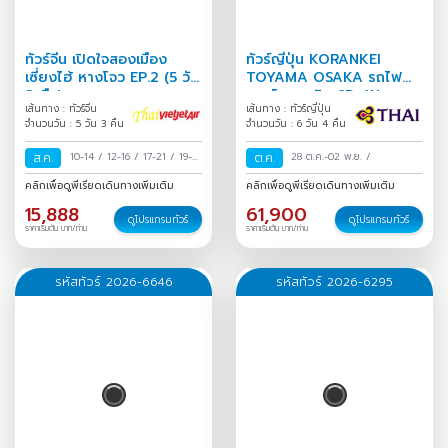
ทัวร์จีน เปิดใจสองเมือง
ทัวร์ญี่ปุ่น KORANKEI
เซี่ยงไฮ้ หางโจว EP.2 (5 วัน
TOYAMA OSAKA รถไฟ
3 คืน)
สายโรแมนติก 6D 4N
เส้นทาง : ทัวร์จีน
เส้นทาง : ทัวร์ญี่ปุ่น
จำนวนวัน : 5 วัน 3 คืน
จำนวนวัน : 6 วัน 4 คืน
ส.ค.
10-14
/
12-16
/
17-21
/
19-
ต.ค.
28 ต.ค.-02 พ.ย.
/
23
/
24-28
/
26-30
/
31
คลิกเพื่อดูพีเรียดเดินทางเพิ่มเติม
คลิกเพื่อดูพีเรียดเดินทางเพิ่มเติม
ส.ค.-04 ก.ย.
/
15,888
61,900
ดูโปรแกรมทัวร์
ดูโปรแกรมทัวร์
ราคาเริ่มต้น บาท/ท่าน
ราคาเริ่มต้น บาท/ท่าน
รหัสทัวร์ 2026-6646
รหัสทัวร์ 2026-6295