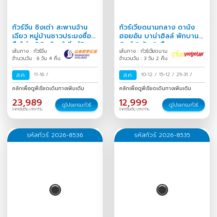
ทัวร์จีน ชิงเต่า สะพานจ้าน
ทัวร์เวียดนามกลาง ดานัง
เฉียว หมู่บ้านชาวประมงซื่อ
ฮอยอัน บาน่าฮิลล์ พักบานา
จือโข่ว พิพิธภัณฑ์เบียร์ชิง
ฮิลล์ 3 วัน 2 คืน
เส้นทาง : ทัวร์จีน
เส้นทาง : ทัวร์เวียดนาม
เต่า Freeday 6 วัน 4
จำนวนวัน : 6 วัน 4 คืน
จำนวนวัน : 3 วัน 2 คืน
ส.ค.
11-16
/
ส.ค.
10-12
/
15-12
/
29-31
/
คลิกเพื่อดูพีเรียดเดินทางเพิ่มเติม
คลิกเพื่อดูพีเรียดเดินทางเพิ่มเติม
23,989
12,999
ดูโปรแกรมทัวร์
ดูโปรแกรมทัวร์
ราคาเริ่มต้น บาท/ท่าน
ราคาเริ่มต้น บาท/ท่าน
รหัสทัวร์ 2026-8536
รหัสทัวร์ 2026-8535