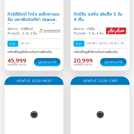
ทัวร์อียิปต์ ไคโร อเล็กซานเด
ทัวร์จีน ฉงชิ่ง เอินซือ 5 วัน
รีย มหาพีรมิดกีซ่า Grand
4 คืน
Egyptian Museum 6 วัน
เส้นทาง : ทัวร์อียิปต์
เส้นทาง : ทัวร์จีน
3 คืน
จำนวนวัน : 6 วัน 3 คืน
จำนวนวัน : 5 วัน 4 คืน
ก.ย.
18-23
/
ก.ย.
04-08
/
10-14
/
15-19
/
19-
23
/
คลิกเพื่อดูพีเรียดเดินทางเพิ่มเติม
คลิกเพื่อดูพีเรียดเดินทางเพิ่มเติม
45,999
20,999
ดูโปรแกรมทัวร์
ดูโปรแกรมทัวร์
ราคาเริ่มต้น บาท/ท่าน
ราคาเริ่มต้น บาท/ท่าน
รหัสทัวร์ 2026-8430
รหัสทัวร์ 2026-7385