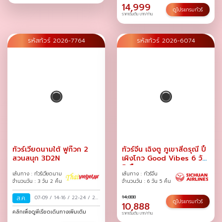
14,999
ดูโปรแกรมทัวร์
ราคาเริ่มต้น บาท/ท่าน
รหัสทัวร์ 2026-7764
รหัสทัวร์ 2026-6074
ทัวร์เวียดนามใต้ ฟูก๊วก 2
ทัวร์จีน เฉิงตู ภูเขาสี่ดรุณี ปี้
สวนสนุก 3D2N
เผิงโกว Good Vibes 6 วัน
5 คืน
เส้นทาง : ทัวร์เวียดนาม
เส้นทาง : ทัวร์จีน
จำนวนวัน : 3 วัน 2 คืน
จำนวนวัน : 6 วัน 5 คืน
14,888
ส.ค.
07-09
/
14-16
/
22-24
/
29-
ดูโปรแกรมทัวร์
10,888
31
/
คลิกเพื่อดูพีเรียดเดินทางเพิ่มเติม
ราคาเริ่มต้น บาท/ท่าน