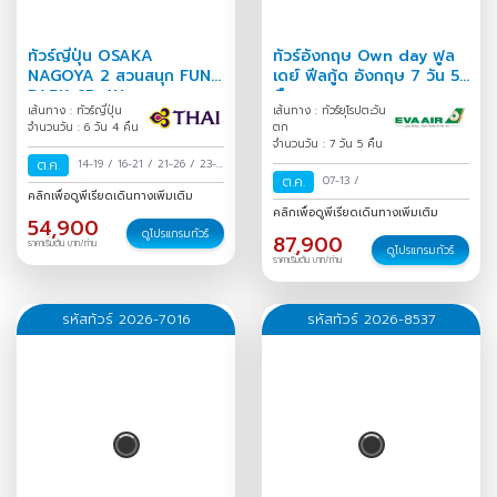
ทัวร์ญี่ปุ่น OSAKA
ทัวร์อังกฤษ Own day ฟูล
NAGOYA 2 สวนสนุก FUN
เดย์ ฟีลกู้ด อังกฤษ 7 วัน 5
PARK 6D 4N
คืน
เส้นทาง : ทัวร์ญี่ปุ่น
เส้นทาง : ทัวร์ยุโรปตะวัน
จำนวนวัน : 6 วัน 4 คืน
ตก
จำนวนวัน : 7 วัน 5 คืน
ต.ค.
14-19
/
16-21
/
21-26
/
23-
ต.ค.
07-13
/
28
/
คลิกเพื่อดูพีเรียดเดินทางเพิ่มเติม
คลิกเพื่อดูพีเรียดเดินทางเพิ่มเติม
54,900
ดูโปรแกรมทัวร์
87,900
ราคาเริ่มต้น บาท/ท่าน
ดูโปรแกรมทัวร์
ราคาเริ่มต้น บาท/ท่าน
รหัสทัวร์ 2026-7016
รหัสทัวร์ 2026-8537