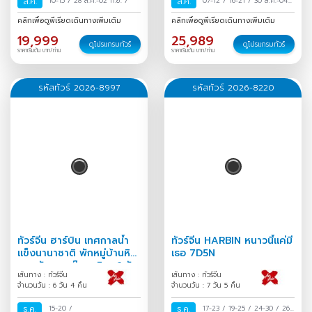
ส.ค.
10-15
/
28 ส.ค.-02 ก.ย.
/
ส.ค.
07-12
/
16-21
/
30 ส.ค.-04
ก.ย.
/
คลิกเพื่อดูพีเรียดเดินทางเพิ่มเติม
คลิกเพื่อดูพีเรียดเดินทางเพิ่มเติม
19,999
25,989
ดูโปรแกรมทัวร์
ดูโปรแกรมทัวร์
ราคาเริ่มต้น บาท/ท่าน
ราคาเริ่มต้น บาท/ท่าน
รหัสทัวร์ 2026-8997
รหัสทัวร์ 2026-8220
ทัวร์จีน ฮาร์บิน เทศกาลน้ำ
ทัวร์จีน HARBIN หนาวนี้แค่มี
แข็งนานาชาติ พักหมู่บ้านหิมะ
เธอ 7D5N
หยงอัน สวนตุ๊กตาหิมะ 6 วัน
เส้นทาง : ทัวร์จีน
เส้นทาง : ทัวร์จีน
4 คืน
จำนวนวัน : 6 วัน 4 คืน
จำนวนวัน : 7 วัน 5 คืน
ธ.ค.
15-20
/
ธ.ค.
17-23
/
19-25
/
24-30
/
26