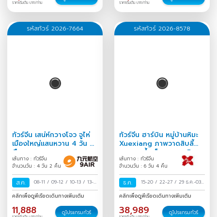
ราคาเริ่มต้น บาท/ท่าน
ราคาเริ่มต้น บาท/ท่าน
รหัสทัวร์ 2026-7664
รหัสทัวร์ 2026-8578
ทัวร์จีน เสน่ห์กวางโจว จูไห่
ทัวร์จีน ฮาร์บิน หมู่บ้านหิมะ
เมืองใหญ่แสนหวาน 4 วัน 2
Xuexiang ภาพวาดสิบลี้
คืน
เทศกาลน้ำแข็งนานาชาติ
เส้นทาง : ทัวร์จีน
เส้นทาง : ทัวร์จีน
6วัน 4คืน
จำนวนวัน : 4 วัน 2 คืน
จำนวนวัน : 6 วัน 4 คืน
ส.ค.
08-11
/
09-12
/
10-13
/
13-16
ธ.ค.
15-20
/
22-27
/
29 ธ.ค.-03
/
15-18
/
16-19
/
17-20
/
ม.ค.
/
คลิกเพื่อดูพีเรียดเดินทางเพิ่มเติม
คลิกเพื่อดูพีเรียดเดินทางเพิ่มเติม
20-23
/
22-25
/
23-26
/
11,888
38,989
24-27
/
27-30
/
29 ส.ค.-01
ดูโปรแกรมทัวร์
ดูโปรแกรมทัวร์
ราคาเริ่มต้น บาท/ท่าน
ราคาเริ่มต้น บาท/ท่าน