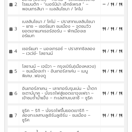
2
โรแมนติก - “เบอร์นิน่า เอ็กซ์เพรส ” –
/
/
พอนเทรสินา – เบลลินโซนา / โคโม่
เบลลินโซนา / โคโม่ – ปราสาทเบลลินโซนา
– แทช – เซอร์แมท ชมเมือง – จุดชมวิว
3
/
/
ยอดเขาแมทเธอร์ฮอร์น – พักเมืองเซ
อร์แมท
เซอร์แมท – มองเทรอซ์ – ปราสาทชิลลอง
4
/
/
– เวเว่ย์- โลซานน์
โลซานน์ – เจนีวา – กรุงเบิร์น(เมืองหลวง)
5
– ชมเมืองเก่า - อินเทอร์ลาเค่น – เมนู
/
/
พิเศษ...ฟองดู
อินเทอร์ลาเคน – เลาเทอร์บรุนเน่น – น้ำตก
6
ชเตาบ์บาค - นั่งรถไฟสู่ยอดเขาจุงเฟรา –
/
/
เข้าชมถ้ำน้ำแข็ง – ทะเลสาบเบลาซี – ซูริค
ซูริค – ริกิ – นั่งรถไฟขึ้นยอดเขาริกิ –
7
ล่องทะเลสาบลูเซิร์นลูเซิร์น - ชมเมือง –
/
/
ซูริค