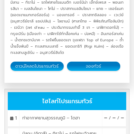
มิลาน – ทิราโน่ – รถไฟสายโรแมนติก เบอร์นิน่า เอ็กซ์เพรส – พอนเท
รสินา – เบลลินโซนา – โคโม่ – ปราสาทเบลลินโซนา – แทช – เซอร์แมท
(ยอดเขาแมทเทอร์ฮอร์น) – มองเทรอซ์ – ปราสาทชิลลอง – เวเว่ย์
(อนุสาวรีย์ชาลี แชปปลิน) – โลซานน์ (ศาลาไทย – พิพิธภัณฑ์โอลิมปิก)
-
เจนีวา (Jet d’eau – ประติมากรรมเก้าอี้ 3 ขา – นาฬิกาดอกไม้) –
กรุงเบิร์น (เมืองเก่า – นาฬิกาไซ้ท์กล็อคเค่น – บ่อหมี) – อินเทอร์ลาเค่น
– น้ำตกชเตาบ์บาค – รถไฟขึ้นยอดเขา จุงเฟรา Top of Europe – ถ้ำ
น้ำแข็งพันปี – ทะเลสาบเบลาซี – ยอดเขาริกิ (Rigi Kulm) – ล่องเรือ
ทะเลสาบลูเซิร์น – อนุสาวรีย์สิงโต
ดาวน์โหลดโปรแกรมทัวร์
จองทัวร์
ไฮไลท์โปรแกรมทัวร์
1
ท่าอากาศยานสุวรรณภูมิ – โดฮา
/
/
มิลาน (อิตาลี) – ทิราโน่ – รถไฟชมวิวสาย