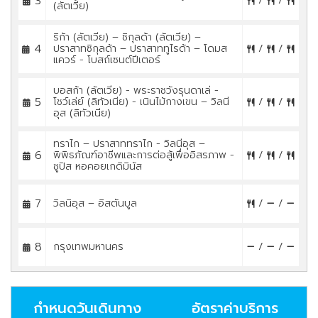
3
/
/
(ลัตเวีย)
ริก้า (ลัตเวีย) – ซิกุลด้า (ลัตเวีย) –
4
ปราสาทซิกุลด้า – ปราสาททูไรด้า – โดมส
/
/
แควร์ - โบสถ์เซนต์ปีเตอร์
บอสก้า (ลัตเวีย) - พระราชวังรุนดาเล่ -
5
โชว์เล่ย์ (ลิทัวเนีย) - เนินไม้กางเขน – วิลนี
/
/
อุส (ลิทัวเนีย)
ทราไก – ปราสาททราไก - วิลนีอุส –
6
พิพิธภัณฑ์อาชีพและการต่อสู้เพื่ออิสรภาพ -
/
/
ซูปิส หอคอยเกดิมินัส
7
วิลนิอุส – อิสตันบูล
/
/
8
กรุงเทพมหานคร
/
/
กำหนดวันเดินทาง
อัตราค่าบริการ