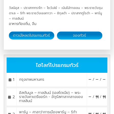
วิลนิอุส – ปราสาททราไก – โชว์เล่ย์ – เนินไม้กางเขน – พระราชวังรุน
ดาเล – ริก้า พระราชวังเยลกาวา – ซิกุลด้า – ปราสาททูไรด้า – พาร์นู
– ทาลลินน์
อาหารท้องถิ่น, จีน
ดาวน์โหลดโปรแกรมทัวร์
จองทัวร์
ไฮไลท์โปรแกรมทัวร์
1
กรุงเทพมหานคร
/
/
อิสตันบูล – ทาลลินน์ (เอสโตเนีย) – พระ
2
ราชวังคาเดรียอร์ก - จัตุรัสศาลากลางของ
/
/
ทาลลินน์
พาร์นู – ศาลาว่าการเมืองพาร์นู – ริก้า