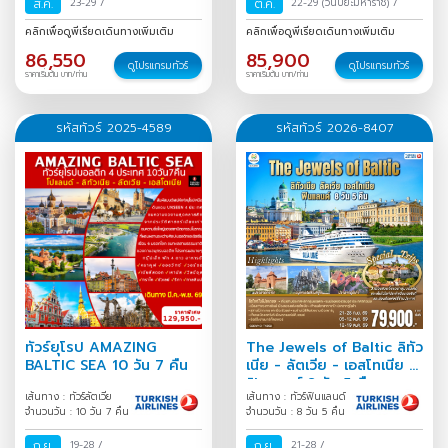
ส.ค.
23-29
/
ต.ค.
22-29
(วันปิยะมหาราช)
/
คลิกเพื่อดูพีเรียดเดินทางเพิ่มเติม
คลิกเพื่อดูพีเรียดเดินทางเพิ่มเติม
86,550
85,900
ดูโปรแกรมทัวร์
ดูโปรแกรมทัวร์
ราคาเริ่มต้น บาท/ท่าน
ราคาเริ่มต้น บาท/ท่าน
รหัสทัวร์ 2025-4589
รหัสทัวร์ 2026-8407
ทัวร์ยุโรป AMAZING
The Jewels of Baltic ลิทัว
BALTIC SEA 10 วัน 7 คืน
เนีย - ลัตเวีย - เอสโทเนีย -
ฟินแลนด์ 8 วัน 5 คืน
เส้นทาง : ทัวร์ลัตเวีย
เส้นทาง : ทัวร์ฟินแลนด์
จำนวนวัน : 10 วัน 7 คืน
จำนวนวัน : 8 วัน 5 คืน
ก.ย.
19-28
/
ก.ย.
21-28
/