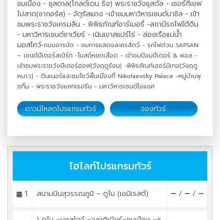
ชมเมือง - ซุสดาล(โกลด์เดน ริง) พระราชวังซุสดัล - เซอร์กีเยฟ
โปสาด(ซากอร์ส) - จัตุรัสแดง -เข้าชมมหาวิหารเซนต์บาซิล - เข้า
ชมพระราชวังเครมลิน - พิพิธภัณฑ์อาร์เมอรี่ -สถานีรถไฟใต้ดิน
- มหาวิหารเซนต์ซาเวียร์ - เนินเขาสแปร์โร่ - ล่องเรือแม่น้ำ
มอสโคว์
-ถนนอารบัต - ชมการแสดงละครสัตว์ - รถไฟด่วน SAPSAN
– เซนต์ปีเตอร์สเบิร์ก -โบสถ์หยดเลือด - เข้าชมป้อมปีเตอร์ & พอล -
เข้าชมพระราชวังปีเตอร์ฮอฟ(วังฤดูร้อน) -พิพิธภัณฑ์เฮอร์มิเทจ(วังฤดู
หนาว) - ดินเนอร์และชมโชว์พื้นเมืองที่ Nikolaevsky Palace -หมู่บ้านพุ
ชกิ้น - พระราชวังแคทเธอรีน - มหาวิหารเซนต์ไอแซค
ดาวน์โหลดโปรแกรมทัวร์
จองทัวร์
ไฮไลท์โปรแกรมทัวร์
1
สนามบินสุวรรณภูมิ – ดูไบ (เอมิเรสต์)
/
/
) ดูไบ –มอสโคว์ –วลาดิเมียร์–ชมเมือง –ซุ