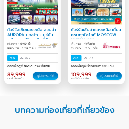
ทัวร์รัสเซียแสงเหนือ สวยฉ่ำ
ทัวร์รัสเซียล่าแสงเหนือ เที่ยว
AURORA มอสโก - มูร์มัน
ครบทุกไฮไลท์ MOSCOW
สค์ - เซนต์ปีเตอร์สเบิร์ก
MURMANSK
เส้นทาง : ทัวร์รัสเซีย
เส้นทาง : ทัวร์รัสเซีย
9D7N
ST.PETERSBURG 9 วัน 6
จำนวนวัน : 9 วัน 7 คืน
จำนวนวัน : 9 วัน 6คืน
คืน
ต.ค.
22-30
/
ต.ค.
09-17
/
คลิกเพื่อดูพีเรียดเดินทางเพิ่มเติม
คลิกเพื่อดูพีเรียดเดินทางเพิ่มเติม
89,999
109,999
ดูโปรแกรมทัวร์
ดูโปรแกรมทัวร์
ราคาเริ่มต้น บาท/ท่าน
ราคาเริ่มต้น บาท/ท่าน
บทความท่องเที่ยวที่เกี่ยวข้อง