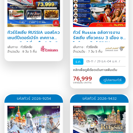
ทัวร์รัสเซีย RUSSIA มอสโคว
ทัวร์ Russia อลังการงาน
เซนต์ปีเตอร์เบิร์ก เทศกาล
รัสเซีย เที่ยวครบ 3 เมือง ชม
พระอาทิตย์เที่ยงคืน 8 วัน 5
โชว์ละครสัตว์ 7D5N
เส้นทาง : ทัวร์รัสเซีย
เส้นทาง : ทัวร์รัสเซีย
คืน
จำนวนวัน : 8 วัน 5 คืน
จำนวนวัน : 7 วัน 5 คืน
ธ.ค.
05-11
/
29 ธ.ค.-04 ม.ค.
/
คลิกเพื่อดูพีเรียดเดินทางเพิ่มเติม
76,999
ดูโปรแกรมทัวร์
ราคาเริ่มต้น บาท/ท่าน
รหัสทัวร์ 2026-9254
รหัสทัวร์ 2026-9432