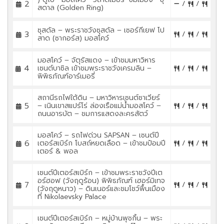
2
/
/
สดาล (Golden Ring)
ซุสดัล – พระราชวังซุสดัล – เซอร์กีเยฟ โป
3
/
/
สาด (ซากอร์ส) มอสโคว์
มอสโคว์ – จัตุรัสแดง – เข้าชมมหาวิหาร
4
เซนต์บาซิล เข้าชมพระราชวังเครมลิน –
/
/
พิพิธภัณฑ์อาร์เมอรี่
สถานีรถไฟใต้ดิน – มหาวิหารเซนต์ซาเวียร์
5
– เนินเขาสแปร์โร่ ล่องเรือแม่น้ำมอสโคว์ –
/
/
ถนนอารบัต – ชมการแสดงละครสัตว์
มอสโคว์ – รถไฟด่วน SAPSAN – เซนต์ปี
6
เตอร์สเบิร์ก โบสถ์หยดเลือด – เข้าชมป้อมปี
/
/
เตอร์ & พอล
เซนต์ปีเตอร์สเบิร์ก – เข้าชมพระราชวังปีเต
อร์ฮอฟ (วังฤดูร้อน) พิพิธภัณฑ์ เฮอร์มิเทจ
7
/
/
(วังฤดูหนาว) – ดินเนอร์และชมโชว์พื้นเมือง
ที่ Nikolaevsky Palace
เซนต์ปีเตอร์สเบิร์ก – หมู่บ้านพุชกิ้น – พระ