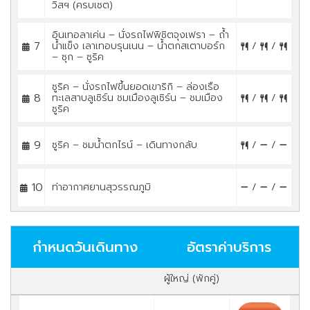
วิสฯ (ครบเซต)
อินเทอลาเค่น – นั่งรถไฟพิชิตจุงเฟรา – ถ้ำ
7
น้ำแข็ง เลาเทอบรุนเนน – น้ำตกสเตาบอร์ก
/
/
– ซุก – ซูริค
ซูริค – นั่งรถไฟขึ้นยอดเขาริกิ – ล่องเรือ
8
ทะเลสาบลูเซิร์น ชมเมืองลูเซิร์น – ชมเมือง
/
/
ซูริค
9
ซูริค – ชมน้ำตกไรน์ – เดินทางกลับ
/
/
10
ท่าอากาศยานสุวรรณภูมิ
/
/
กำหนดวันเดินทาง
อัตราค่าบริการ
ผู้ใหญ่ (พักคู่)