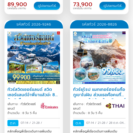
89,900
73,900
ดูโปรแกรมทัวร์
ดูโปรแกรมทัวร์
ราคาเริ่มต้น บาท/ท่าน
ราคาเริ่มต้น บาท/ท่าน
รหัสทัวร์ 2026-9246
รหัสทัวร์ 2026-8826
ทัวร์สวิตเซอร์แลนด์ สวิต
ทัวร์ยุโรป แมทเทอร์ฮอร์นคือ
เซอร์แลนด์จ๋าพี่มาแล้วจ่ะ 8
ภูเขาในฝัน ส่วนเธอคือคนที่
วัน 5 คืน
อยากพาไปด้วยกัน สวิตเซอร์
เส้นทาง : ทัวร์สวิตเซอร์
เส้นทาง : ทัวร์สวิตเซอร์
แลนด์ - อิตาลี 8 วัน 5
แลนด์
แลนด์
จำนวนวัน : 8 วัน 5 คืน
จำนวนวัน : 8 วัน 5 คืน
ต.ค.
07-14
/
21-28
/
ต.ค.
07-14
/
21-28
/
28 ต.ค.-04
พ.ย.
/
คลิกเพื่อดูพีเรียดเดินทางเพิ่มเติม
คลิกเพื่อดูพีเรียดเดินทางเพิ่มเติม