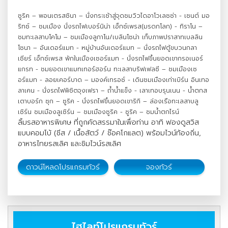
ซูริค – พอนเตรสซินา – นั่งกระเช้าสู่จุดชมวิวไดอาโวเลซซ่า - เซนต์ มอ
ริทซ์ – ชมเมือง นั่งรถไฟเบอร์นิน่า เอ็กซ์เพรส(มรดกโลก) - ทิราโน –
ชมทะเลสาบโคโม – ชมเมืองลูกาโน/เบลินโซน่า เก็บภาพปราสาทเบลลิน
โซนา – อันเดอร์แมท - หมู่บ้านอันเดอร์แมท – นั่งรถไฟตู้ขบวนกลา
เซียร์ เอ็กซ์เพรส พักในเมืองเซอร์แมท - นั่งรถไฟขึ้นยอดเขากรอเนอร์
แกรท - ชมยอดเขาแมทเทอร์ฮอร์น
ทะเลสาบริฟเฟลซี – ชมเมืองเซ
อร์แมท - ลอยเคอร์บาด – มองค์เทรอซ์ - เดินชมเมืองเก่าเบิร์น อินเทอ
ลาเคน - นั่งรถไฟพิชิตจุงเฟรา – ถ้ำน้ำแข็ง - เลาเทอบรุนเนน - น้ำตกส
เตาบอร์ก ซุก – ซูริค - นั่งรถไฟขึ้นยอดเขาริกิ – ล่องเรือทะเลสาบลู
เซิร์น ชมเมืองลูเซิร์น – ชมเมืองซูริค - ซูริค – ชมน้ำตกไรน์
ลิ้มรสอาหารพิเศษ ที่ถูกคัดสรรมาในเพื่อท่าน อาทิ ฟองดูสวิส
แบบคอมโบ้ (ชีส / เนื้อสัตว์ / ช๊อคโกแลต) พร้อมไวน์ท้องถิ่น,
อาหารไทยรสเลิศ และชิมไวน์รสเลิศ
ดาวน์โหลดโปรแกรมทัวร์
จองทัวร์
ไฮไลท์โปรแกรมทัวร์