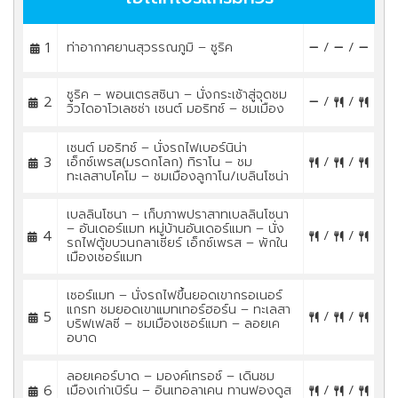
1
ท่าอากาศยานสุวรรณภูมิ – ซูริค
/
/
ซูริค – พอนเตรสซินา – นั่งกระเช้าสู่จุดชม
2
/
/
วิวไดอาโวเลซซ่า เซนต์ มอริทซ์ – ชมเมือง
เซนต์ มอริทซ์ – นั่งรถไฟเบอร์นิน่า
3
เอ็กซ์เพรส(มรดกโลก) ทิราโน – ชม
/
/
ทะเลสาบโคโม – ชมเมืองลูกาโน/เบลินโซน่า
เบลลินโซนา – เก็บภาพปราสาทเบลลินโซนา
– อันเดอร์แมท หมู่บ้านอันเดอร์แมท – นั่ง
4
/
/
รถไฟตู้ขบวนกลาเซียร์ เอ็กซ์เพรส – พักใน
เมืองเซอร์แมท
เซอร์แมท – นั่งรถไฟขึ้นยอดเขากรอเนอร์
แกรท ชมยอดเขาแมทเทอร์ฮอร์น – ทะเลสา
5
/
/
บริฟเฟลซี – ชมเมืองเซอร์แมท – ลอยเค
อบาด
ลอยเคอร์บาด – มองค์เทรอซ์ – เดินชม
6
เมืองเก่าเบิร์น – อินเทอลาเคน ทานฟองดูส
/
/