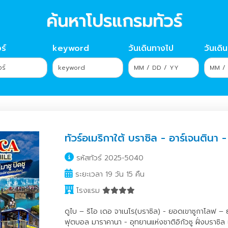
ค้นหาโปรแกรมทัวร์
ร์
keyword
วันเดินทางไป
วันเดิ
ทัวร์อเมริกาใต้ บราซิล - อาร์เจนตินา - 
รหัสทัวร์ 2025-5040
ระยะเวลา 19 วัน 15 คืน
โรงแรม
ดูไบ – ริโอ เดอ จาเนโร(บราซิล) - ยอดเขาซูกาโลฟ – 
ฟุตบอล มาราคานา - อุทยานแห่งชาติอิกัวซู ฝั่งบราซิล 