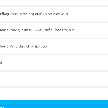
้ำแข็งอุปซาลา(มรดกโลก) ชมเมืองเอล คาลาฟาเต้
ลอง(เดลต้า) อาหารเมนูพิเศษ สเต็กเนื้ออาร์เจนตินา
้งห้าง Patio Bullrich – สนามบิน
์)
าง