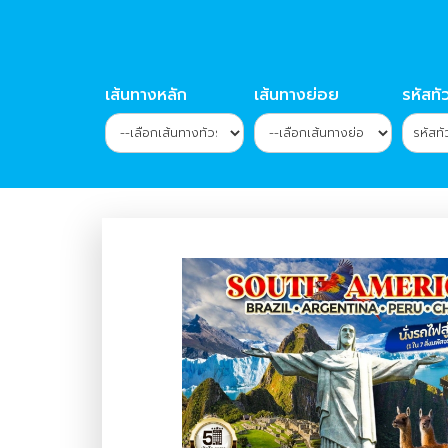
เส้นทางหลัก
เส้นทางย่อย
รหัสทัว