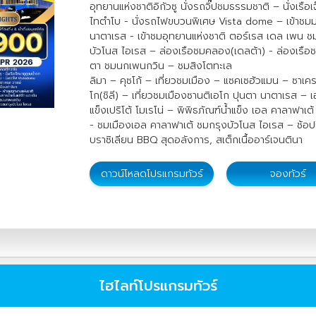
อุทยานแห่งชาติอิกัวซู นั่งรถจิ๊ปชมธรรมชาติ – นั่งเร
ไทตำโบ - นั่งรถไฟขบวนพิเศษ Vista dome – เข้าชมมา
นาตาเรส - เข้าชมอุทยานแห่งชาติ ตอร์เรส เดล เพน ชม
บัวโนส ไอเรส – ล่องเรือชมคลอง(เดลต้า) - ล่องเรือ
ตา ชมนกเพนกวิน – ชมสิงโตทะเล
ลิมา – คุซโก้ – เที่ยวชมเมือง – แซคเซฮัวแมน – ซาเคร
โก(ชิลี) – เที่ยวชมเมืองซานติเอโก ปุนตา นาตาเรส – เ
แข็งเปริโต้ โมเรโน่ – พิพิธภัณฑ์น้ำแข็ง เอล คาลาฟาเ
- ชมเมืองเอล คาลาฟาเต้ ชมกรุงบัวโนส ไอเรส – ช้อปปิ
บราซิเลียน BBQ สุดอลังการ, สเต็กเนื้ออาร์เจนตินา
ดาวน์โหลดโปรแกรมทัวร์
จองทัวร์
ไฮไลท์โปรแกรมทัวร์