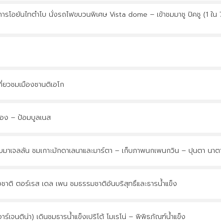
ารโอยันไทตำโบ นั่งรถไฟขบวนพิเศษ Vista dome – เข้าชมมาชู ปิคชู (1 ใน 7
เที่ยวชมเมืองซานติเอโก
ือง – ป้อมบูลเนส
คบมาเจลลัน ชมเกาะมักดาเลนาและมาร์ตา – เก็บภาพนกเพนกวิน – ปุนตา นาต
ชาติ ตอร์เรส เดล เพน ชมธรรมชาติอันบริสุทธิ์และธารน้ำแข็ง
์เจนติน่า) เดินชมธารน้ำแข็งเปริโต้ โมเรโน่ – พิพิธภัณฑ์น้ำแข็ง