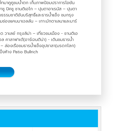
ือเจ็ทมาคูคูชมน้ำตก เก็บภาพป้อมปราการโอยัน
ชู ปิคชู ซานติเอโก – ปุนตาอาเรนัส – ปุนตา
ธรรมชาติอันบริสุทธิ์และธารน้ำแข็ง ชมกรุง
ชมช่องแคบมาเจลลัน – เกาะมักดาเลนาและมาร์
ด วาเลย์ กรุงลิม่า – เที่ยวชมเมือง - ซานติเอ
อล คาลาฟาเต้(อาร์เจนติน่า) - เดินชมธารน้ำ
ต้ – ล่องเรือชมธารน้ำแข็งอุปซาลา(มรดกโลก)
้งห้าง Patio Bullrich