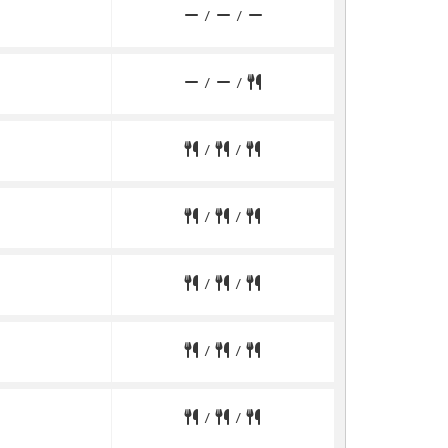
/
/
/
/
/
/
/
/
/
/
/
/
/
/