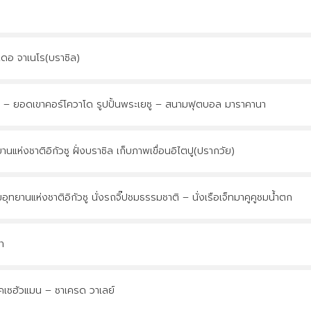
เดอ จาเนโร(บราซิล)
ฟ – ยอดเขาคอร์โควาโด รูปปั้นพระเยซู – สนามฟุตบอล มาราคานา
นแห่งชาติอิกัวซู ฝั่งบราซิล เก็บภาพเขื่อนอิไตปู(ปรากวัย)
อุทยานแห่งชาติอิกัวซู นั่งรถจิ๊ปชมธรรมชาติ – นั่งเรือเจ็ทมาคูคูชมน้ำตก
า
แซคเซฮัวแมน – ซาเครด วาเลย์