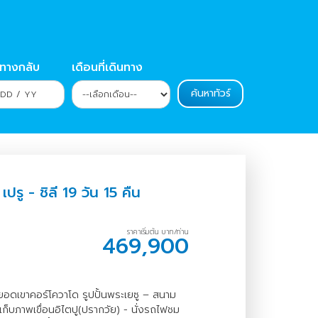
นทางกลับ
เดือนที่เดินทาง
เปรู - ชิลี 19 วัน 15 คืน
ราคาเริ่มต้น บาท/ท่าน
469,900
ยอดเขาคอร์โควาโด รูปปั้นพระเยซู – สนาม
เก็บภาพเขื่อนอิไตปู(ปรากวัย) - นั่งรถไฟชม