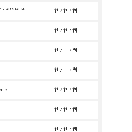
 สิ่งมหัศจรรย์
/
/
/
/
/
/
/
/
าเรส
/
/
/
/
/
/