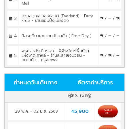
Mall
สวนสนุกเอเวอร์แลนด์ (Everland) - Duty
3
/
/
Free - ย่านช้อปปิ้งเมียงดง
4
อิสระเที่ยวเองตามอัธยาศัย ( Free Day )
/
/
พระราชวังเคียงบก - พิพิธภัณฑ์พื้นบ้าน
5
แห่งชาติเกาหลี - ร้านละลายเงินวอน -
/
/
สนามบิน - กรุงเทพฯ
กำหนดวันเดินทาง
อัตราค่าบริการ
ผู้ใหญ่ (พักคู่)
SOLD
45,900
29 พ.ค. - 02 มิ.ย. 2569
OUT