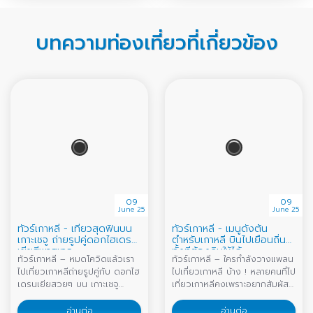
บทความท่องเที่ยวที่เกี่ยวข้อง
09
09
June 25
June 25
ทัวร์เกาหลี - เที่ยวสุดฟินบน
ทัวร์เกาหลี - เมนูดังต้น
เกาะเชจู ถ่ายรูปคู่ดอกไฮเดรน
ตำหรับเกาหลี บินไปเยือนถิ่น
เยียสีพาสเทล
ทั้งทีต้องกินให้ได้
ทัวร์เกาหลี – หมดโควิดแล้วเรา
ทัวร์เกาหลี – ใครกำลังวางแพลน
ไปเที่ยวเกาหลีถ่ายรูปคู่กับ ดอกไฮ
ไปเที่ยวเกาหลี บ้าง ! หลายคนที่ไป
เดรนเยียสวยๆ บน เกาะเชจู
เที่ยวเกาหลีคงเพราะอยากสัมผัส
(Jeju island) กัน !! แลนมาร์ค
อากาศหนาวๆในช่วงหน้าหนาว
อันสวยงามที่ใครเดินทางไปเที่ยว
ของเกาหลี
อ่านต่อ
อ่านต่อ