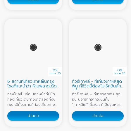
เกาะเชจู ประเทศเกาหลีใต้ ต้อง
แวะจ้า!
09
09
June 25
June 25
6 สถานที่เที่ยวเกาหลีในกรุง
ทัวร์เกาหลี - ที่เที่ยวเกาหลีสุด
โซลที่แนะนำว่า ห้ามพลาดเด็ด
ฟิน ที่ชีวิตนี้ต้องไปเช็คอินสัก
ขาด
ครั้ง
กรุงโซลเป็นอีกเมืองหนึ่งที่มีนัก
ทัวร์เกาหลี – ที่เที่ยวสุดฟิน สุด
ท่องเที่ยวเดินทางมาตลอดทั้งปี
อิน นอกจากจากญี่ปุ่นก็มี
เพราะมีทั้งสถานที่ท่องเที่ยวทาง
“เกาหลีใต้” นี่แหละ ที่เป็นจุดหมาย
ประวัติศาสตร์และสถานที่ท่อง
ปลายทางหลักของนักท่องเที่ยว
เที่ยวทางวัฒนธรรมที่เป็น
ที่สำคัญคือเป็นประเทศที่สามารถ
อ่านต่อ
อ่านต่อ
เอกลักษณ์ของเกาหลีที่น่าสนใจ
เดินทางไปเที่ยวได้ในทุกฤดู
มากมาย แถมยังมีสถานที่ช้อปปิ้ง
ให้เลือกหลายประเภท