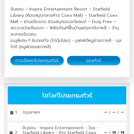
อินชอน – Inspire Entertainment Resort – Starfield
Library (ห้องสมุดกลางห้าง Coex Mall) – Starfield Coex
Mall – ย่านเมียงดง สวนสนุกเอเวอร์แลนด์ – Duty Free –
พระราชวังเคียงบก – พิพิธภัณฑ์พื้นบ้านแห่งชาติเกาหลี – ร้าน
ละลายเงินวอน
เมนูพิเศษ !! ซัมกเยทัง (ไก่ตุ๋นโสม) - บุฟเฟ่ต์หมูย่างเกาหลี - บุล
โกกิ (หมูผัดซอสเกาหลี)
ดาวน์โหลดโปรแกรมทัวร์
จองทัวร์
ไฮไลท์โปรแกรมทัวร์
1
กรุงเทพฯ
/
/
อินชอน - Inspire Entertainment - โซล -
2
Starfield Library - ห้าง Starfield Coex
/
/