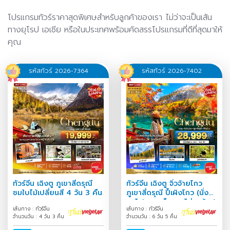
โปรแกรมทัวร์ราคาสุดพิเศษสำหรับลูกค้าของเรา ไม่ว่าจะเป็นเส้น
ทางยุโรป เอเชีย หรือในประเทศพร้อมคัดสรรโปรแกรมที่ดีที่สุดมาให้
คุณ
รหัสทัวร์ 2026-7364
รหัสทัวร์ 2026-7402
ทัวร์จีน เฉิงตู ภูเขาสี่ดรุณี
ทัวร์จีน เฉิงตู จิ่วจ้ายโกว
ชมใบไม้เปลี่ยนสี 4 วัน 3 คืน
ภูเขาสี่ดรุณี ปี้เผิงโกว (นั่ง
รถไฟความเร็วสูง-ไม่ลงร้าน)
เส้นทาง : ทัวร์จีน
เส้นทาง : ทัวร์จีน
6 วัน 5 คืน
จำนวนวัน : 4 วัน 3 คืน
จำนวนวัน : 6 วัน 5 คืน