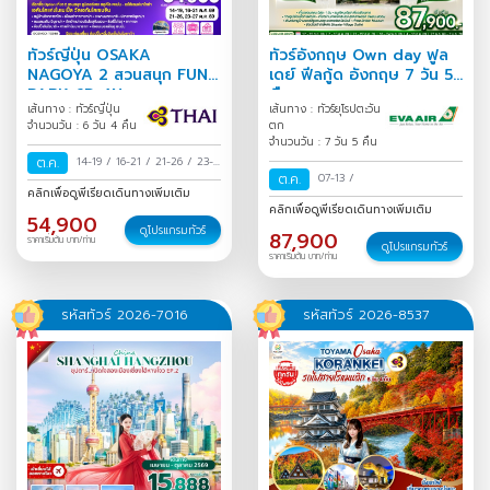
ทัวร์ญี่ปุ่น OSAKA
ทัวร์อังกฤษ Own day ฟูล
NAGOYA 2 สวนสนุก FUN
เดย์ ฟีลกู้ด อังกฤษ 7 วัน 5
PARK 6D 4N
คืน
เส้นทาง : ทัวร์ญี่ปุ่น
เส้นทาง : ทัวร์ยุโรปตะวัน
จำนวนวัน : 6 วัน 4 คืน
ตก
จำนวนวัน : 7 วัน 5 คืน
ต.ค.
14-19
/
16-21
/
21-26
/
23-
ต.ค.
07-13
/
28
/
คลิกเพื่อดูพีเรียดเดินทางเพิ่มเติม
คลิกเพื่อดูพีเรียดเดินทางเพิ่มเติม
54,900
ดูโปรแกรมทัวร์
87,900
ราคาเริ่มต้น บาท/ท่าน
ดูโปรแกรมทัวร์
ราคาเริ่มต้น บาท/ท่าน
รหัสทัวร์ 2026-7016
รหัสทัวร์ 2026-8537