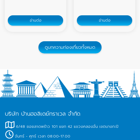
อ่านต่อ
อ่านต่อ
ดูบทความท่องเที่ยวทั้งหมด
บริษัท บ้านฮอลิเดย์ทราเวล จำกัด
6/48 ซอยลาดพร้าว 101 แยก 42 แขวงคลองจั่น เขตบางกะปิ
จันทร์ - ศุกร์ เวลา 08.00-17.00