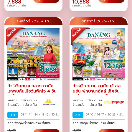
7,888
10,888
ราคาเริ่มต้น บาท/ท่าน
ราคาเริ่มต้น บาท/ท่าน
รหัสทัวร์ 2026-6170
รหัสทัวร์ 2026-7176
ทัวร์เวียดนามกลาง ดานัง
ทัวร์เวียดนาม ดานัง เว้ ฮอ
เราพบกันเมื่อวันพักใจ 4 วัน
ยอัน พักบานาฮิลล์ เช็คอิน
3 คืน
เหนือเมฆ 4 วัน 3 คืน
เส้นทาง : ทัวร์เวียดนาม
เส้นทาง : ทัวร์เวียดนาม
จำนวนวัน : 4 วัน 3 คืน
จำนวนวัน : 4 วัน 3 คืน
ส.ค.
08-11
/
11-14
/
13-16
/
15-18
ส.ค.
07-10
/
14-17
/
20-23
/
21-
/
17-20
/
18-21
/
20-23
/
24
/
27-30
/
28-31
/
คลิกเพื่อดูพีเรียดเดินทางเพิ่มเติม
คลิกเพื่อดูพีเรียดเดินทางเพิ่มเติม
22-25
/
24-27
/
25-28
/
12,488
12,888