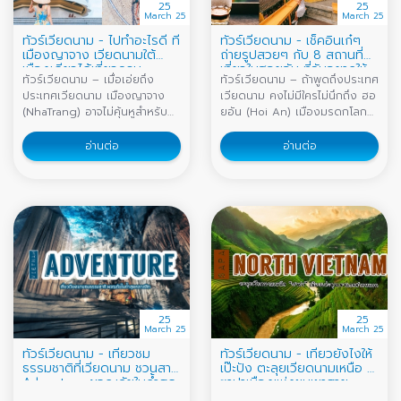
25
25
March 25
March 25
ทัวร์เวียดนาม - ไปทำอะไรดี ที่
ทัวร์เวียดนาม - เช็คอินเก๋ๆ
เมืองญาจาง เวียดนามใต้
ถ่ายรูปสวยๆ กับ 8 สถานที่
เมืองเดียวได้เที่ยวครบ
เที่ยวในฮอยอัน ที่ฉันอยากให้
ทัวร์เวียดนาม – เมื่อเอ่ยถึง
ทัวร์เวียดนาม – ถ้าพูดถึงประเทศ
เธอไป
ประเทศเวียดนาม เมืองญาจาง
เวียดนาม คงไม่มีใครไม่นึกถึง ฮอ
(NhaTrang) อาจไม่คุ้นหูสำหรับ
ยอัน (Hoi An) เมืองมรดกโลกสี
คนไทยมากนัก เป็นเมืองท่อง
เหลือง และคงจะอยู่ในลิสต์อันดับ
เที่ยวทางทะเล เมืองตากอากาศที่
ต้นๆ ของเมืองที่นักท่องเที่ยว
อ่านต่อ
อ่านต่อ
คนเวียดนามบอกว่า มีหาดที่สวย
อยากไปเยือนกันมากที่สุด รวมถึง
ที่สุดในประเทศ ด้วยความยาว
ตัวแอดเองก็อยากไปเช่นกัน
ของหาด และสีน้ำที่ใส บนชายหาด
เนื่องด้วยเป็นเมืองที่มีความน่ารัก
ที่สะท้อนแสงสีทองเมื่อโดนแดด
และมีเสน่ห์เเฝงไปด้วยความโร
ยามเช้า ญาจาง ไม่ได้มีแค่หาด
แมนติก แน่นอนทางเราก็ไม่รอช้า
สวยเท่านั้นนะ แต่ยังมีสถานที่ท่อง
ได้รวบรวมที่เที่ยวในฮอยอัน ที่ถ้า
เที่ยวที่หลากหลายให้ได้เที่ยว แถม
มาถึงที่นี่แล้ว ต้องมาเช็คอินเก๋ๆ
ยังเต็มไปด้วยกิจกรรมสนุกๆ
ถ่ายรูปสวยๆ กับ 8 ที่เที่ยวที่ต้อง
มากมายรอเราอยู่ สำหรับสายชิล
ไป ไม่ว่าจะเป็นคาเฟ่ ร้านอาหาร
เหมาะอย่างยิ่งสำหรับการมาพัก
ร้านขายของฝาก นี่ขนมาหมด พูด
25
25
ผ่อนกินลมชมวิวตามชายหาด
เลยว่าฮอยอันมีครบถึงขั้นอยากให้
March 25
March 25
หรือจิบเครื่องดื่มเย็นๆ นั่งคาเฟ่
พวกเธอหยุดเที
ทัวร์เวียดนาม - เที่ยวชม
ทัวร์เวียดนาม - เที่ยวยังไงให้
ชิคๆ ซึ่ง ญาจาง ค
ธรรมชาติที่เวียดนาม ชวนสาย
เป๊ะปัง ตะลุยเวียดนามเหนือ ที่
Adventure ผจญภัยในถ้ำสุด
ซาปาเมืองแห่งขุนเขาสาย
คลาสสิค
หมอก