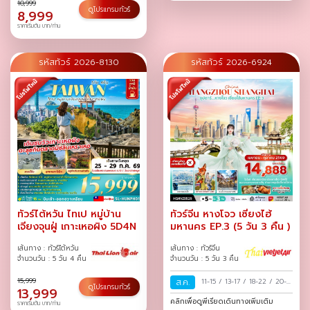
10,999
ดูโปรแกรมทัวร์
8,999
ราคาเริ่มต้น บาท/ท่าน
รหัสทัวร์ 2026-8130
รหัสทัวร์ 2026-6924
ทัวร์ไต้หวัน ไทเป หมู่บ้าน
ทัวร์จีน หางโจว เซี่ยงไฮ้
เจียงจุนฝู่ เกาะเหอผิง 5D4N
มหานคร EP.3 (5 วัน 3 คืน )
เส้นทาง : ทัวร์ไต้หวัน
เส้นทาง : ทัวร์จีน
จำนวนวัน : 5 วัน 4 คืน
จำนวนวัน : 5 วัน 3 คืน
15,999
ส.ค.
11-15
/
13-17
/
18-22
/
20-
ดูโปรแกรมทัวร์
13,999
24
/
25-29
/
27-31
/
คลิกเพื่อดูพีเรียดเดินทางเพิ่มเติม
ราคาเริ่มต้น บาท/ท่าน