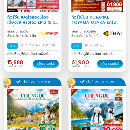
ทัวร์จีน เปิดใจสองเมือง
ทัวร์ญี่ปุ่น KORANKEI
เซี่ยงไฮ้ หางโจว EP.2 (5 วัน
TOYAMA OSAKA รถไฟ
3 คืน)
สายโรแมนติก 6D 4N
เส้นทาง : ทัวร์จีน
เส้นทาง : ทัวร์ญี่ปุ่น
จำนวนวัน : 5 วัน 3 คืน
จำนวนวัน : 6 วัน 4 คืน
ส.ค.
10-14
/
12-16
/
17-21
/
19-
ต.ค.
28 ต.ค.-02 พ.ย.
/
23
/
24-28
/
26-30
/
31
คลิกเพื่อดูพีเรียดเดินทางเพิ่มเติม
คลิกเพื่อดูพีเรียดเดินทางเพิ่มเติม
ส.ค.-04 ก.ย.
/
15,888
61,900
ดูโปรแกรมทัวร์
ดูโปรแกรมทัวร์
ราคาเริ่มต้น บาท/ท่าน
ราคาเริ่มต้น บาท/ท่าน
รหัสทัวร์ 2026-6646
รหัสทัวร์ 2026-6295