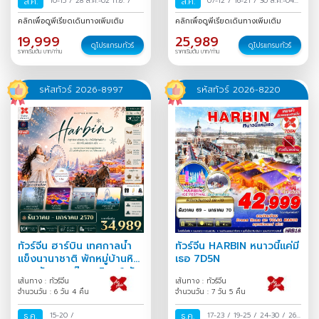
ส.ค.
10-15
/
28 ส.ค.-02 ก.ย.
/
ส.ค.
07-12
/
16-21
/
30 ส.ค.-04
ก.ย.
/
คลิกเพื่อดูพีเรียดเดินทางเพิ่มเติม
คลิกเพื่อดูพีเรียดเดินทางเพิ่มเติม
19,999
25,989
ดูโปรแกรมทัวร์
ดูโปรแกรมทัวร์
ราคาเริ่มต้น บาท/ท่าน
ราคาเริ่มต้น บาท/ท่าน
รหัสทัวร์ 2026-8997
รหัสทัวร์ 2026-8220
ทัวร์จีน ฮาร์บิน เทศกาลน้ำ
ทัวร์จีน HARBIN หนาวนี้แค่มี
แข็งนานาชาติ พักหมู่บ้านหิมะ
เธอ 7D5N
หยงอัน สวนตุ๊กตาหิมะ 6 วัน
เส้นทาง : ทัวร์จีน
เส้นทาง : ทัวร์จีน
4 คืน
จำนวนวัน : 6 วัน 4 คืน
จำนวนวัน : 7 วัน 5 คืน
ธ.ค.
15-20
/
ธ.ค.
17-23
/
19-25
/
24-30
/
26