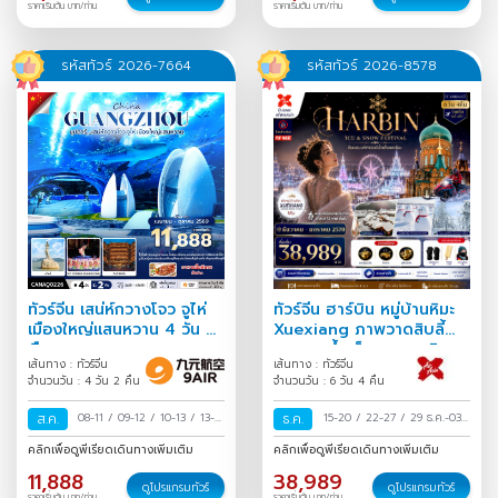
ราคาเริ่มต้น บาท/ท่าน
ราคาเริ่มต้น บาท/ท่าน
รหัสทัวร์ 2026-7664
รหัสทัวร์ 2026-8578
ทัวร์จีน เสน่ห์กวางโจว จูไห่
ทัวร์จีน ฮาร์บิน หมู่บ้านหิมะ
เมืองใหญ่แสนหวาน 4 วัน 2
Xuexiang ภาพวาดสิบลี้
คืน
เทศกาลน้ำแข็งนานาชาติ
เส้นทาง : ทัวร์จีน
เส้นทาง : ทัวร์จีน
6วัน 4คืน
จำนวนวัน : 4 วัน 2 คืน
จำนวนวัน : 6 วัน 4 คืน
ส.ค.
08-11
/
09-12
/
10-13
/
13-16
ธ.ค.
15-20
/
22-27
/
29 ธ.ค.-03
/
15-18
/
16-19
/
17-20
/
ม.ค.
/
คลิกเพื่อดูพีเรียดเดินทางเพิ่มเติม
คลิกเพื่อดูพีเรียดเดินทางเพิ่มเติม
20-23
/
22-25
/
23-26
/
11,888
38,989
24-27
/
27-30
/
29 ส.ค.-01
ดูโปรแกรมทัวร์
ดูโปรแกรมทัวร์
ราคาเริ่มต้น บาท/ท่าน
ราคาเริ่มต้น บาท/ท่าน