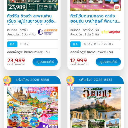
ทัวร์จีน ชิงเต่า สะพานจ้าน
ทัวร์เวียดนามกลาง ดานัง
เฉียว หมู่บ้านชาวประมงซื่อ
ฮอยอัน บาน่าฮิลล์ พักบานา
จือโข่ว พิพิธภัณฑ์เบียร์ชิง
ฮิลล์ 3 วัน 2 คืน
เส้นทาง : ทัวร์จีน
เส้นทาง : ทัวร์เวียดนาม
เต่า Freeday 6 วัน 4
จำนวนวัน : 6 วัน 4 คืน
จำนวนวัน : 3 วัน 2 คืน
ส.ค.
11-16
/
ส.ค.
10-12
/
15-12
/
29-31
/
คลิกเพื่อดูพีเรียดเดินทางเพิ่มเติม
คลิกเพื่อดูพีเรียดเดินทางเพิ่มเติม
23,989
12,999
ดูโปรแกรมทัวร์
ดูโปรแกรมทัวร์
ราคาเริ่มต้น บาท/ท่าน
ราคาเริ่มต้น บาท/ท่าน
รหัสทัวร์ 2026-8536
รหัสทัวร์ 2026-8535