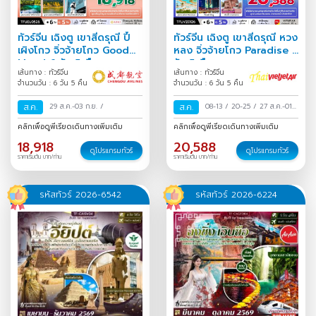
ทัวร์จีน เฉิงตู เขาสี่ดรุณี ปี้
ทัวร์จีน เฉิงตู เขาสี่ดรุณี หวง
เผิงโกว จิ่วจ้ายโกว Good
หลง จิ่วจ้ายโกว Paradise 6
Mood 6 วัน 5 คืน
วัน 5 คืน
เส้นทาง : ทัวร์จีน
เส้นทาง : ทัวร์จีน
จำนวนวัน : 6 วัน 5 คืน
จำนวนวัน : 6 วัน 5 คืน
ส.ค.
29 ส.ค.-03 ก.ย.
/
ส.ค.
08-13
/
20-25
/
27 ส.ค.-01
ก.ย.
/
คลิกเพื่อดูพีเรียดเดินทางเพิ่มเติม
คลิกเพื่อดูพีเรียดเดินทางเพิ่มเติม
18,918
20,588
ดูโปรแกรมทัวร์
ดูโปรแกรมทัวร์
ราคาเริ่มต้น บาท/ท่าน
ราคาเริ่มต้น บาท/ท่าน
รหัสทัวร์ 2026-6542
รหัสทัวร์ 2026-6224