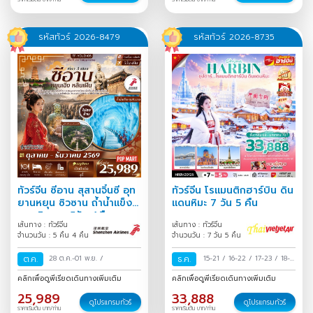
ก.ย.
/
30 ส.ค.-02 ก.ย.
/
31
ส.ค.-03 ก.ย.
/
รหัสทัวร์ 2026-8479
รหัสทัวร์ 2026-8735
ทัวร์จีน ซีอาน สุสานจิ๋นซี อุท
ทัวร์จีน โรแมนติกฮาร์บิน ดิน
ยานหยุน ซิวซาน ถ้ำน้ำแข็ง
แดนหิมะ 7 วัน 5 คืน
หยุนชิวซาน 5วัน 4คืน
เส้นทาง : ทัวร์จีน
เส้นทาง : ทัวร์จีน
จำนวนวัน : 5 คืน 4 คืน
จำนวนวัน : 7 วัน 5 คืน
ต.ค.
28 ต.ค.-01 พ.ย.
/
ธ.ค.
15-21
/
16-22
/
17-23
/
18-
24
/
19-25
/
20-26
/
21-27
คลิกเพื่อดูพีเรียดเดินทางเพิ่มเติม
คลิกเพื่อดูพีเรียดเดินทางเพิ่มเติม
/
22-28
/
23-29
/
24-30
/
25,989
33,888
25-31
/
26 ธ.ค.-01 ม.ค.
/
27
ดูโปรแกรมทัวร์
ดูโปรแกรมทัวร์
ราคาเริ่มต้น บาท/ท่าน
ราคาเริ่มต้น บาท/ท่าน