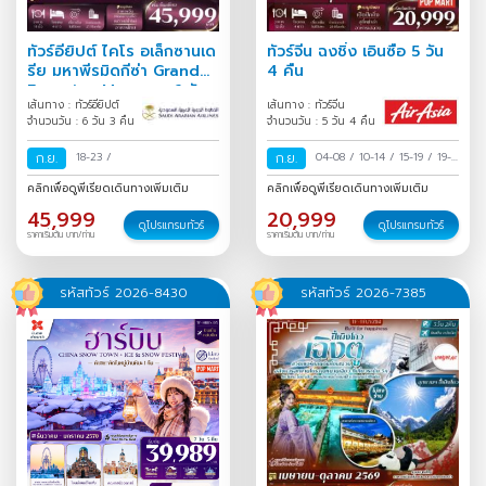
ทัวร์อียิปต์ ไคโร อเล็กซานเด
ทัวร์จีน ฉงชิ่ง เอินซือ 5 วัน
รีย มหาพีรมิดกีซ่า Grand
4 คืน
Egyptian Museum 6 วัน
เส้นทาง : ทัวร์อียิปต์
เส้นทาง : ทัวร์จีน
3 คืน
จำนวนวัน : 6 วัน 3 คืน
จำนวนวัน : 5 วัน 4 คืน
ก.ย.
18-23
/
ก.ย.
04-08
/
10-14
/
15-19
/
19-
23
/
คลิกเพื่อดูพีเรียดเดินทางเพิ่มเติม
คลิกเพื่อดูพีเรียดเดินทางเพิ่มเติม
45,999
20,999
ดูโปรแกรมทัวร์
ดูโปรแกรมทัวร์
ราคาเริ่มต้น บาท/ท่าน
ราคาเริ่มต้น บาท/ท่าน
รหัสทัวร์ 2026-8430
รหัสทัวร์ 2026-7385