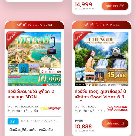
14,999
ดูโปรแกรมทัวร์
ราคาเริ่มต้น บาท/ท่าน
รหัสทัวร์ 2026-7764
รหัสทัวร์ 2026-6074
ทัวร์เวียดนามใต้ ฟูก๊วก 2
ทัวร์จีน เฉิงตู ภูเขาสี่ดรุณี ปี้
สวนสนุก 3D2N
เผิงโกว Good Vibes 6 วัน
5 คืน
เส้นทาง : ทัวร์เวียดนาม
เส้นทาง : ทัวร์จีน
จำนวนวัน : 3 วัน 2 คืน
จำนวนวัน : 6 วัน 5 คืน
14,888
ส.ค.
07-09
/
14-16
/
22-24
/
29-
ดูโปรแกรมทัวร์
10,888
31
/
คลิกเพื่อดูพีเรียดเดินทางเพิ่มเติม
ราคาเริ่มต้น บาท/ท่าน