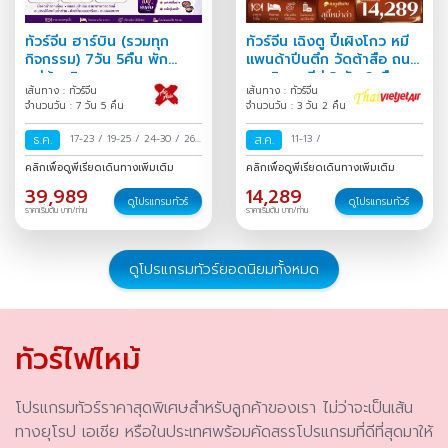
ทัวร์จีน ฮาร์บิน (รวมทุก
ทัวร์จีน เฉิงตู ปี้เผิงโกว หมี
กิจกรรม) 7วัน 5คืน พัก
แพนด้าปีนตึก วัดต้าสือ ถนน
หมู่บ้านหิมะ
คนเดินชุนซีลู่ 3 วัน 2 คืน
เส้นทาง : ทัวร์จีน
เส้นทาง : ทัวร์จีน
จำนวนวัน : 7 วัน 5 คืน
จำนวนวัน : 3 วัน 2 คืน
ธ.ค.
17-23
/
19-25
/
24-30
/
26
ส.ค.
11-13
/
ธ.ค.-01 ม.ค.
/
31 ธ.ค.-06 ม.ค.
คลิกเพื่อดูพีเรียดเดินทางเพิ่มเติม
คลิกเพื่อดูพีเรียดเดินทางเพิ่มเติม
/
39,989
14,289
ดูโปรแกรมทัวร์
ดูโปรแกรมทัวร์
ราคาเริ่มต้น บาท/ท่าน
ราคาเริ่มต้น บาท/ท่าน
ดูโปรแกรมทัวร์ยอดนิยมทั้งหมด
ทัวร์ไฟไหม้
โปรแกรมทัวร์ราคาสุดพิเศษสำหรับลูกค้าของเรา ไม่ว่าจะเป็นเส้น
ทางยุโรป เอเชีย หรือในประเทศพร้อมคัดสรรโปรแกรมที่ดีที่สุดมาให้