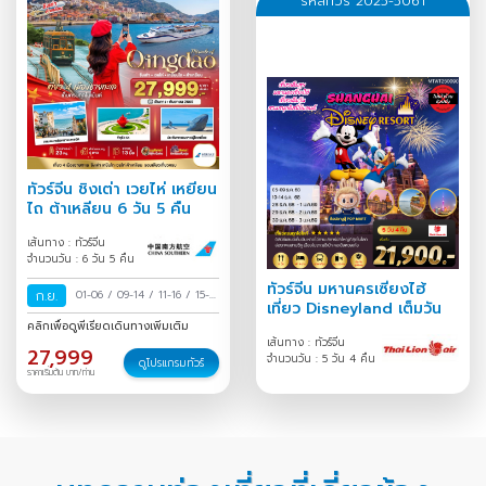
รหัสทัวร์ 2025-5061
ทัวร์จีน ชิงเต่า เวยไห่ เหยียน
ไถ ต้าเหลียน 6 วัน 5 คืน
เส้นทาง : ทัวร์จีน
จำนวนวัน : 6 วัน 5 คืน
ทัวร์จีน มหานครเซี่ยงไฮ้
ก.ย.
01-06
/
09-14
/
11-16
/
15-
เที่ยว Disneyland เต็มวัน
20
/
คลิกเพื่อดูพีเรียดเดินทางเพิ่มเติม
เส้นทาง : ทัวร์จีน
27,999
จำนวนวัน : 5 วัน 4 คืน
ดูโปรแกรมทัวร์
ราคาเริ่มต้น บาท/ท่าน