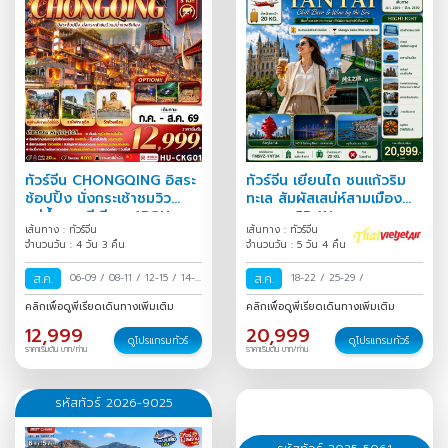
ทัวร์จีน CHONGQING อิสระ
ทัวร์จีน เยียนไถ ชนแก้วริม
ช้อปปิ้ง นั่งกระเช้าชมวิว
ทะเล สัมผัสเสน่ห์สามเมือง
แม่น้ำแยงซีเกียง 4D3N
ซานตง 5D4N
เส้นทาง : ทัวร์จีน
เส้นทาง : ทัวร์จีน
จำนวนวัน : 4 วัน 3 คืน
จำนวนวัน : 5 วัน 4 คืน
ส.ค.
06-09
/
08-11
/
12-15
/
14-
ส.ค.
18-22
/
25-29
/
17
/
16-19
/
18-21
/
22-25
/
คลิกเพื่อดูพีเรียดเดินทางเพิ่มเติม
คลิกเพื่อดูพีเรียดเดินทางเพิ่มเติม
24-27
/
26-29
/
30 ส.ค.-02
12,999
20,999
ก.ย.
/
ดูโปรแกรมทัวร์
ดูโปรแกรมทัวร์
ราคาเริ่มต้น บาท/ท่าน
ราคาเริ่มต้น บาท/ท่าน
รหัสทัวร์ 2026-9025