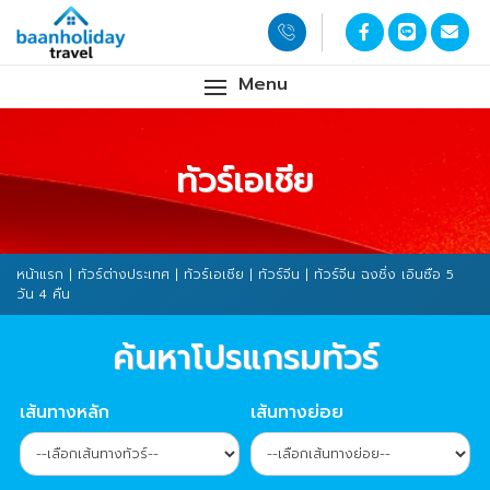
Menu
ทัวร์เอเชีย
หน้าแรก
|
ทัวร์ต่างประเทศ
|
ทัวร์เอเชีย
|
ทัวร์จีน
| ทัวร์จีน ฉงชิ่ง เอินซือ 5
วัน 4 คืน
ค้นหาโปรแกรมทัวร์
เส้นทางหลัก
เส้นทางย่อย