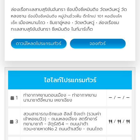
ล่องเรือทะเลสาบสุริยันจันทรา ช้อปปิ้งซีเหมินติง วัดเหวินหวู่ วัด
หลงซาน
ช้อปปิ้งซีเหมินติง หมู่บ้านจิ่วเฟิ่น ตึกไทเป 101 หอเจียงไค
เมืองหนานโถว • ชิมชาอู่หลง • วัดเหวินหวู่ • ล่องเรือชม
เช็ค
ทะเลสาบสุริยันจันทรา ซีเหมินติง ไนท์มาร์เก็ต
ดาวน์โหลดโปรแกรมทัวร์
จองทัวร์
ไฮไลท์โปรแกรมทัวร์
ท่าอากาศยานดอนเมือง – ท่าอากาศยาน
1
/
/
นานาชาติจี่หนาน เหยาเฉียง
สวนสาธารณะซิกแนล ฮิลล์ ชิงเต่า (รวมค่า
เข้าหอชมวิว) - ถนนหลงเจียง สตรีทอาร์
3
/
/
ทยามาซากิ - จัตุรัส54 – ถนนปาต้า
กวน+ชายหาดNo.2 ถนนต้าเสวี่ย - ถนนไถต