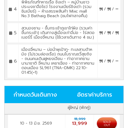
พิพิธภัณฑ์ทหารเรือ ชิงเต่า – หมู่บ้านชาว
ประมงชาจือโชว่ โรงงานเบียร์ชิงเต่า (รวม
4
/
/
ชิมเบียร์) – ห้างสรรพสินค้า Mixc mall
No.3 Bathaig Beach (ชมไฟกลางคืน)
สวนจงซาน - ขึ้นกระเช้าภูเขาไท่ผิง (รวมค่า
5
ขึ้นกระเช้า) เดินทางสู่เมืองเก่าจี่ม่อ - ไร่สตอ
/
/
เบอร์รี่ เมืองจี่หนาน (ใช้เวลาเดินทาง 4 ชม.)
เมืองจี่หนาน – บ่อน้่าพุเป้าทู- ทะเลสาบต้าห
มิง (ไม่รวมล่องเรือ) ถนนโบราณชวี่สุยถิง
- ถนนคนเดินฝูหยงเจียน - ท่าอากาศยาน
6
/
/
นานาชาติ จี่หนาน เหยาเฉียง - ท่าอากาศยาน
ดอนเมือง SL961 (TNA–DMK) 22:10-
01:45(+1)
กำหนดวันเดินทาง
อัตราค่าบริการ
ผู้ใหญ่ (พักคู่)
15,999
SOLD
13,999
10 - 13 มิ.ย. 2569
OUT