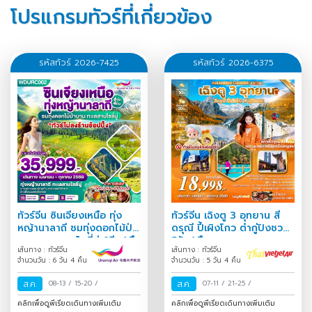
โปรแกรมทัวร์ที่เกี่ยวข้อง
รหัสทัวร์ 2026-7425
รหัสทัวร์ 2026-6375
ทัวร์จีน ซินเจียงเหนือ ทุ่ง
ทัวร์จีน เฉิงตู 3 อุทยาน สี่
หญ้านาลาถี ชมทุ่งดอกไม้ป่า
ดรุณี ปี้เผิงโกว ต๋ากู่ปิงชวน
บาน ทะเลสาบไซลี่มู่ 6วีน4คืน
5วัน4คืน
เส้นทาง : ทัวร์จีน
เส้นทาง : ทัวร์จีน
จำนวนวัน : 6 วัน 4 คืน
จำนวนวัน : 5 วัน 4 คืน
ส.ค.
08-13
/
15-20
/
ส.ค.
07-11
/
21-25
/
คลิกเพื่อดูพีเรียดเดินทางเพิ่มเติม
คลิกเพื่อดูพีเรียดเดินทางเพิ่มเติม