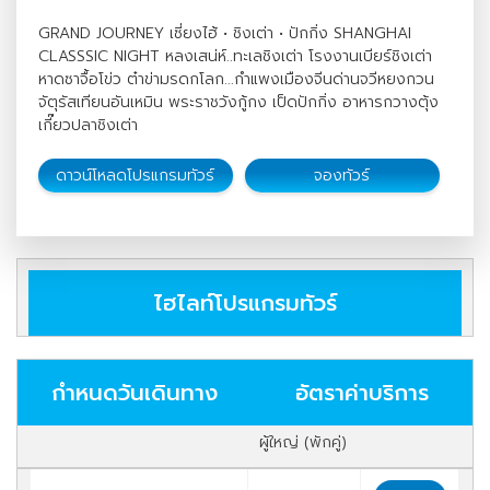
GRAND JOURNEY เซี่ยงไฮ้ • ชิงเต่า • ปักกิ่ง SHANGHAI
CLASSSIC NIGHT หลงเสน่ห์..ทะเลชิงเต่า โรงงานเบียร์ชิงเต่า
หาดซาจื้อโข่ว ต๋าข่ามรดกโลก...กำแพงเมืองจีนด่านจวีหยงกวน
จัตุรัสเทียนอันเหมิน พระราชวังกู้กง เป็ดปักกิ่ง อาหารกวางตุ้ง
เกี๊ยวปลาชิงเต่า
ดาวน์โหลดโปรแกรมทัวร์
จองทัวร์
ไฮไลท์โปรแกรมทัวร์
กำหนดวันเดินทาง
อัตราค่าบริการ
ผู้ใหญ่ (พักคู่)