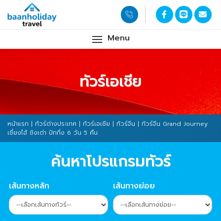
Menu
ทัวร์เอเชีย
หน้าแรก
|
ทัวร์ต่างประเทศ
|
ทัวร์เอเชีย
|
ทัวร์จีน
| ทัวร์จีน Grand Journey
เซี่ยงไฮ้ ชิงเต่า ปักกิ่ง 6 วัน 5 คืน
ค้นหาโปรแกรมทัวร์
เส้นทางหลัก
เส้นทางย่อย