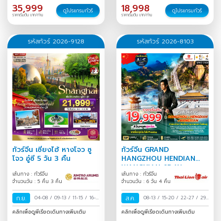
35,999
18,998
ดูโปรแกรมทัวร์
ดูโปรแกรมทัวร์
ราคาเริ่มต้น บาท/ท่าน
ราคาเริ่มต้น บาท/ท่าน
รหัสทัวร์ 2026-9128
รหัสทัวร์ 2026-8103
ทัวร์จีน เซี่ยงไฮ้ หางโจว ซู
ทัวร์จีน GRAND
โจว อู๋ซี 5 วัน 3 คืน
HANGZHOU HENDIAN
WANGXIAN 6D4N
เส้นทาง : ทัวร์จีน
เส้นทาง : ทัวร์จีน
จำนวนวัน : 5 คืน 3 คืน
จำนวนวัน : 6 วัน 4 คืน
ก.ย.
04-08
/
09-13
/
11-15
/
16-
ส.ค.
08-13
/
15-20
/
22-27
/
29
20
/
18-22
/
30 ก.ย.-04
ส.ค.-03 ก.ย.
/
คลิกเพื่อดูพีเรียดเดินทางเพิ่มเติม
คลิกเพื่อดูพีเรียดเดินทางเพิ่มเติม
ต.ค.
/