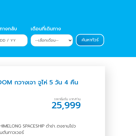
นทางกลับ
เดือนที่เดินทาง
 กวางเจา จูไห่ 5 วัน 4 คืน
ราคาเริ่มต้น บาท/ท่าน
25,999
LONG SPACESHIP ต๋าข่า..ตงซานโข่ว
คนตันทาวเวอร์