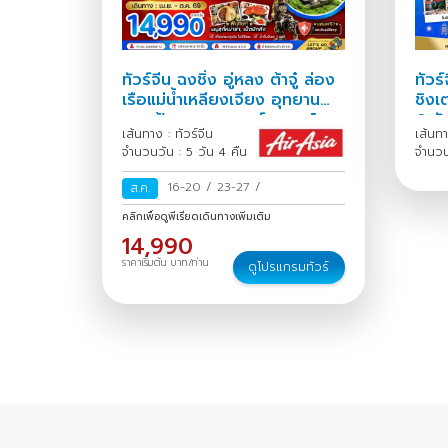
ทัวร์จีน ฉงชิ่ง อู่หลง ต้าจู๋ ล่อง
ทัวร์
เรือแม่น้ำเหลียงเจียง อุทยาน
ชิงเต
หลุมฟ้าสะพานสวรรค์ มรดกโลก
6 วั
เส้นทาง : ทัวร์จีน
เส้นทา
ผาหินแกะสลัก
จำนวนวัน : 5 วัน 4 คืน
จำนวน
16-20
/
23-27
/
ส.ค.
คลิกเพื่อดูพีเรียดเดินทางเพิ่มเติม
14,990
ราคาเริ่มต้น บาท/ท่าน
ดูโปรแกรมทัวร์