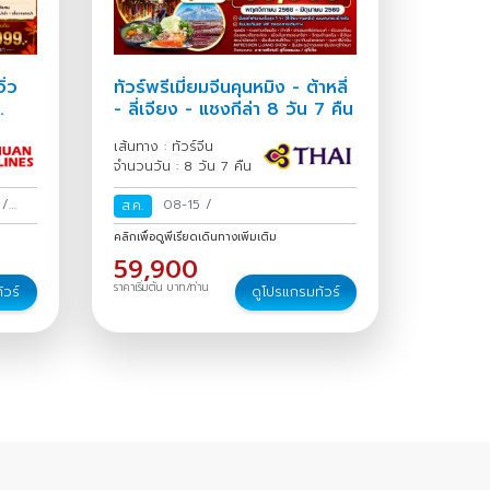
ิ่ว
ทัวร์พรีเมี่ยมจีนคุนหมิง - ต้าหลี่
- ลี่เจียง - แชงกีล่า 8 วัน 7 คืน
เส้นทาง : ทัวร์จีน
จำนวนวัน : 8 วัน 7 คืน
0
/
08-15
/
ส.ค.
15-20
คลิกเพื่อดูพีเรียดเดินทางเพิ่มเติม
/
24-
59,900
9
ราคาเริ่มต้น บาท/ท่าน
ัวร์
ดูโปรแกรมทัวร์