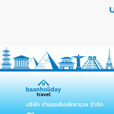
บ
บริษัท บ้านฮอลิเดย์ทราเวล จำกัด