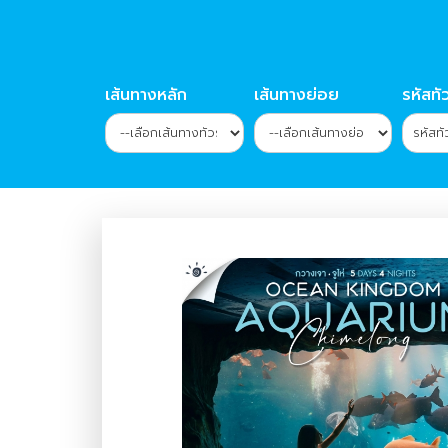
เส้นทางหลัก
เส้นทางย่อย
รหัสทัว