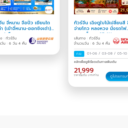
จีน จี่หนาน จือปั๋ว เยียนไถ
ทัวร์จีน เฉิงตูใบไม้เปลี่ยนสี จ
่า (เข้าจี่หนาน-ออกชิงเต่า)
จ่ายโกว หลงหวง นั่งรถไฟ
น 4 คืน
ความเร็วสูง 6D4N
ง : ทัวร์จีน
เส้นทาง : ทัวร์จีน
วัน : 6 วัน 4 คืน
จำนวนวัน : 6 วัน 4 คืน
01-06
/
03-08
/
05-1
ก.ย.
08-13
/
10-15
/
12-17
/
คลิกเพื่อดูพีเรียดเดินทางเพิ่มเติม
/
17-22
/
19-24
/
22-27
21,999
29
/
26 ก.ย.-01 ต.ค.
/
2
ราคาเริ่มต้น บาท/ท่าน
ดูโปรแกรมท
ก.ย.-04 ต.ค.
/