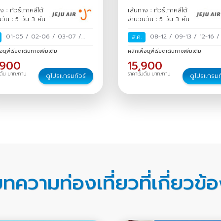
ง : ทัวร์เกาหลีใต้
เส้นทาง : ทัวร์เกาหลีใต้
วัน : 5 วัน 3 คืน
จำนวนวัน : 5 วัน 3 คืน
01-05
/
02-06
/
03-07
/
08-12
/
09-13
/
12-16
ส.ค.
04-08
/
05-09
/
06-10
/
/
16-20
/
19-23
/
22-2
่อดูพีเรียดเดินทางเพิ่มเติม
คลิกเพื่อดูพีเรียดเดินทางเพิ่มเติม
07-11
/
08-12
/
09-13
/
10-
23-27
/
26-30
/
29 ส.ค.
,900
15,900
14
/
11-15
/
12-16
/
13-17
/
ก.ย.
/
30 ส.ค.-03 ก.ย.
/
มต้น บาท/ท่าน
ราคาเริ่มต้น บาท/ท่าน
ดูโปรแกรมทัวร์
ดูโปรแกรมท
14-18
/
15-19
/
16-20
/
17-21
/
18-22
/
19-23
/
20-24
/
21-
25
/
22-26
/
23-27
/
24-28
/
25-29
/
26-30
/
27-31
/
28
ต.ค.-01 พ.ย.
/
29 ต.ค.-02 พ.ย.
/
30 ต.ค.-03 พ.ย.
/
31 ต.ค.-04
พ.ย.
/
ทความท่องเที่ยวที่เกี่ยวข้