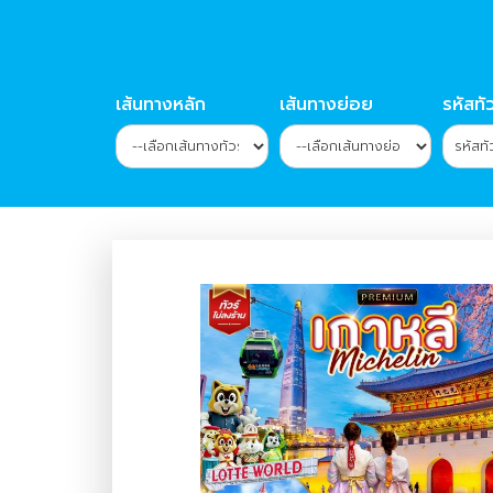
เส้นทางหลัก
เส้นทางย่อย
รหัสทัว