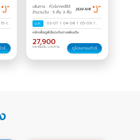
เส้นทาง : ทัวร์เกาหลีใต้
จำนวนวัน : 5 คืน 3 คืน
/
15-19
03-07
/
04-08
/
05-09
/
ม.ค.
6
/
06-10
/
07-11
/
08-12
/
09-
คลิกเพื่อดูพีเรียดเดินทางเพิ่มเติม
-02
13
/
10-14
/
11-15
/
12-16
/
27,900
13-17
/
14-18
/
15-19
/
16-20
ราคาเริ่มต้น บาท/ท่าน
ัวร์
ดูโปรแกรมทัวร์
/
17-21
/
18-22
/
19-23
/
20-
24
/
21-25
/
22-26
/
23-27
/
24-28
/
25-29
/
26-30
/
27-
31
/
28 ม.ค.-01 ก.พ.
/
29
ม.ค.-02 ก.พ.
/
30 ม.ค.-03 ก.พ.
/
31 ม.ค.-04 ก.พ.
/
อง