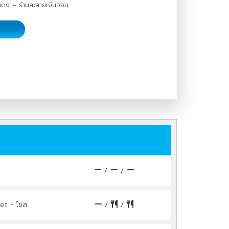
ซาดง – ร้านละลายเงินวอน
/
/
et - โซล
/
/