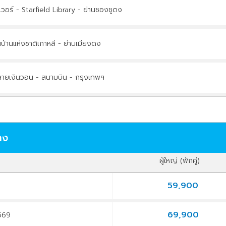
วอร์ - Starfield Library - ย่านซองซูดง
บ้านแห่งชาติเกาหลี - ย่านเมียงดง
ะลายเงินวอน - สนามบิน - กรุงเทพฯ
าง
ผู้ใหญ่ (พักคู่)
59,900
9
69,900
2569