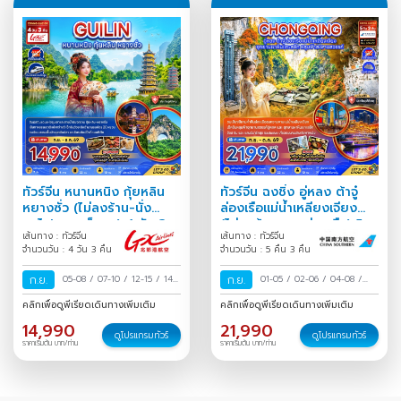
ทัวร์จีน หนานหนิง กุ้ยหลิน
ทัวร์จีน ฉงชิ่ง อู่หลง ต้าจู๋
หยางซั่ว (ไม่ลงร้าน-นั่ง
ล่องเรือแม่น้ำเหลียงเจียง
รถไฟความเร็วสูง) 4 วัน 3
(ไม่ลงร้าน-รวมล่องเรือ) 5
เส้นทาง : ทัวร์จีน
เส้นทาง : ทัวร์จีน
คืน
คืน 3 คืน
จำนวนวัน : 4 วัน 3 คืน
จำนวนวัน : 5 คืน 3 คืน
ก.ย.
05-08
/
07-10
/
12-15
/
14-
ก.ย.
01-05
/
02-06
/
04-08
/
17
/
19-22
/
21-24
/
26-29
09-13
/
11-15
/
16-20
/
18-
คลิกเพื่อดูพีเรียดเดินทางเพิ่มเติม
คลิกเพื่อดูพีเรียดเดินทางเพิ่มเติม
/
28 ก.ย.-01 ต.ค.
/
22
/
14,990
21,990
ดูโปรแกรมทัวร์
ดูโปรแกรมทัวร์
ราคาเริ่มต้น บาท/ท่าน
ราคาเริ่มต้น บาท/ท่าน