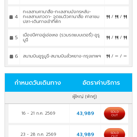
ทะเลสาบคานาสือ-ทะเลสาบมังกรหลับ-
4
ทะเลสาบเทวดา- จุดชมวิวคานาสือ ศาลาชม
/
/
ปลา-เดินทางเข้าที่พัก
เมืองปีศาจอู่เอ่อเหอ (รวมรถแบบเตอรี่)-อูรู
5
/
/
มูฉี
6
สนามบินอูรูมูฉี-สนามบินลั่วหยาง-กรุงเทพฯ
/
/
กำหนดวันเดินทาง
อัตราค่าบริการ
ผู้ใหญ่ (พักคู่)
SOLD
43,989
16 - 21 ก.ค. 2569
OUT
SOLD
43,989
23 - 28 ก.ค. 2569
OUT