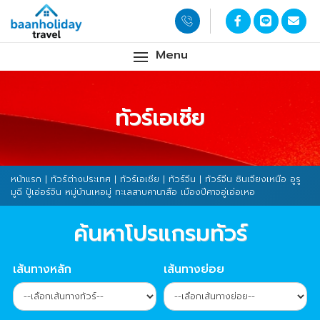
Menu
ทัวร์เอเชีย
หน้าแรก
|
ทัวร์ต่างประเทศ
|
ทัวร์เอเชีย
|
ทัวร์จีน
| ทัวร์จีน ซินเจียงเหนือ อูรู
มูฉี ปู้เอ่อร์จิน หมู่บ้านเหอมู่ ทะเลสาบคานาสือ เมืองปีศาจอู่เอ่อเหอ
ค้นหาโปรแกรมทัวร์
เส้นทางหลัก
เส้นทางย่อย