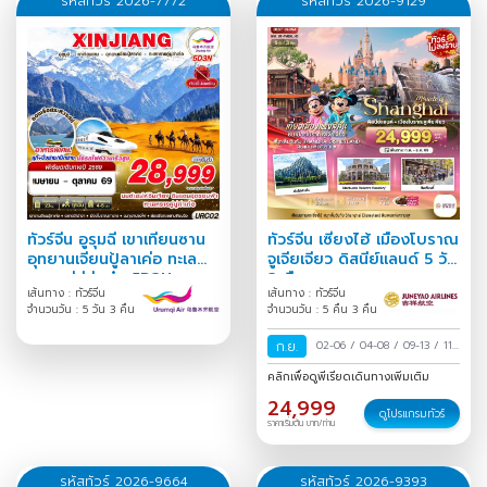
รหัสทัวร์ 2026-7772
รหัสทัวร์ 2026-9129
ทัวร์จีน อูรุมฉี เขาเทียนซาน
ทัวร์จีน เซี่ยงไฮ้ เมืองโบราณ
อุทยานเจียนปู้ลาเค่อ ทะเล
จูเจียเจียว ดิสนีย์แลนด์ 5 วัน
ทรายคู่มู่ถ่าเก๋อ 5D3N
3 คืน
เส้นทาง : ทัวร์จีน
เส้นทาง : ทัวร์จีน
จำนวนวัน : 5 วัน 3 คืน
จำนวนวัน : 5 คืน 3 คืน
ก.ย.
02-06
/
04-08
/
09-13
/
11-
15
/
16-20
/
18-22
/
30
คลิกเพื่อดูพีเรียดเดินทางเพิ่มเติม
ก.ย.-04 ต.ค.
/
24,999
ดูโปรแกรมทัวร์
ราคาเริ่มต้น บาท/ท่าน
รหัสทัวร์ 2026-9664
รหัสทัวร์ 2026-9393