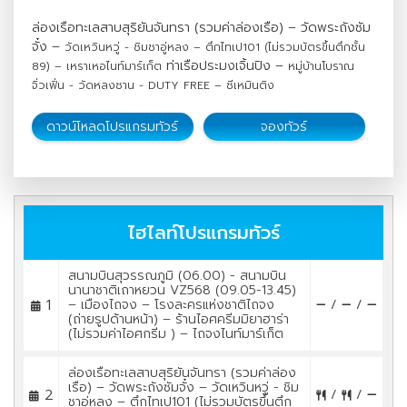
ล่องเรือทะเลสาบสุริยันจันทรา (รวมค่าล่องเรือ) – วัดพระถังซัม
จั๋ง –
วัดเหวินหวู่ - ชิมชาอู่หลง – ตึกไทเป101 (ไม่รวมบัตรขึ้นตึกชั้น
ท่าเรือประมงเจิ้นปิง –
89) – เหราเหอไนท์มาร์เก็ต
หมู่บ้านโบราณ
จิ่วเฟิ่น - วัดหลงซาน - DUTY FREE – ซีเหมินติง
ดาวน์โหลดโปรแกรมทัวร์
จองทัวร์
ไฮไลท์โปรแกรมทัวร์
สนามบินสุวรรณภูมิ (06.00) - สนามบิน
นานาชาติเถาหยวน VZ568 (09.05-13.45)
1
– เมืองไถจง – โรงละครแห่งชาติไถจง
/
/
(ถ่ายรูปด้านหน้า) – ร้านไอศครีมมิยาฮาร่า
(ไม่รวมค่าไอศกรีม ) – ไถจงไนท์มาร์เก็ต
ล่องเรือทะเลสาบสุริยันจันทรา (รวมค่าล่อง
เรือ) – วัดพระถังซัมจั๋ง – วัดเหวินหวู่ - ชิม
2
/
/
ชาอู่หลง – ตึกไทเป101 (ไม่รวมบัตรขึ้นตึก