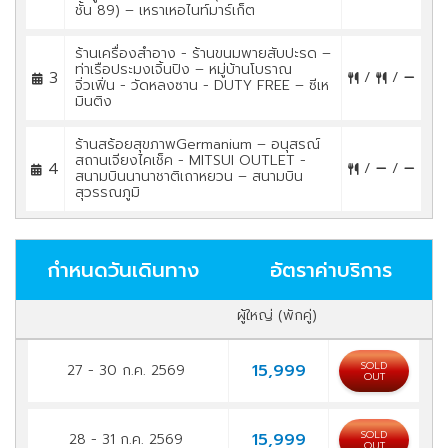
ชั้น 89) – เหราเหอไนท์มาร์เก็ต
ร้านเครื่องสำอาง - ร้านขนมพายสับปะรด –
ท่าเรือประมงเจิ้นปิง – หมู่บ้านโบราณ
3
/
/
จิ่วเฟิ่น - วัดหลงซาน - DUTY FREE – ซีเห
มินติง
ร้านสร้อยสุขภาพGermanium – อนุสรณ์
สถานเจียงไคเช็ค - MITSUI OUTLET -
4
/
/
สนามบินนานาชาติเถาหยวน – สนามบิน
สุวรรณภูมิ
กำหนดวันเดินทาง
อัตราค่าบริการ
ผู้ใหญ่ (พักคู่)
SOLD
15,999
27 - 30 ก.ค. 2569
OUT
SOLD
15,999
28 - 31 ก.ค. 2569
OUT