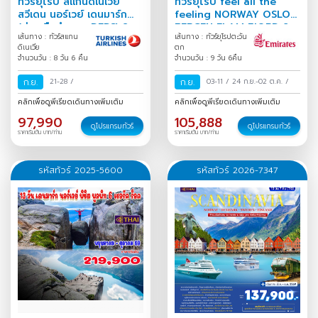
ทัวร์ยุโรป สแกนดิเนเวีย
ทัวร์ยุโรป feel all the
สวีเดน นอร์เวย์ เดนมาร์ก
feeling NORWAY OSLO
(ล่องเรือสำราญ DFDS) 8
BERGEN FLAM FJORD 9
เส้นทาง : ทัวร์สแกน
เส้นทาง : ทัวร์ยุโรปตะวัน
วัน 6 คืน
วัน 6คืน
ดิเนเวีย
ตก
จำนวนวัน : 8 วัน 6 คืน
จำนวนวัน : 9 วัน 6คืน
ก.ย.
21-28
/
ก.ย.
03-11
/
24 ก.ย.-02 ต.ค.
/
คลิกเพื่อดูพีเรียดเดินทางเพิ่มเติม
คลิกเพื่อดูพีเรียดเดินทางเพิ่มเติม
97,990
105,888
ดูโปรแกรมทัวร์
ดูโปรแกรมทัวร์
ราคาเริ่มต้น บาท/ท่าน
ราคาเริ่มต้น บาท/ท่าน
รหัสทัวร์ 2025-5600
รหัสทัวร์ 2026-7347