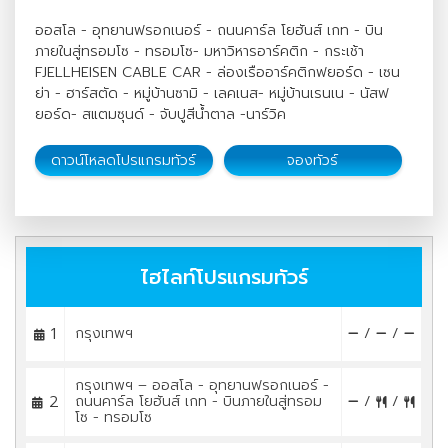
ออสโล - อุทยานฟรอกเนอร์ - ถนนคาร์ล โยฮันส์ เกท - บิน
ภายในสู่ทรอมโซ - ทรอมโซ- มหาวิหารอาร์คติก - กระเช้า
FJELLHEISEN CABLE CAR - ล่องเรืออาร์คติกฟยอร์ด - เซน
ย่า - ฮาร์สตัด - หมู่บ้านซามิ - เลคเนส- หมู่บ้านเรนเน - นัสฟ
ยอร์ด- สแตมซุนด์ - จับปูสีน้ำตาล -นาร์วิค
ดาวน์โหลดโปรแกรมทัวร์
จองทัวร์
ไฮไลท์โปรแกรมทัวร์
1
กรุงเทพฯ
/
/
กรุงเทพฯ – ออสโล - อุทยานฟรอกเนอร์ -
2
ถนนคาร์ล โยฮันส์ เกท - บินภายในสู่ทรอม
/
/
โซ - ทรอมโซ