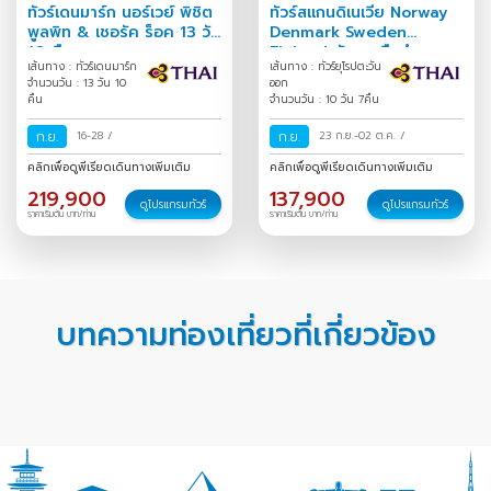
ทัวร์เดนมาร์ก นอร์เวย์ พิชิต
ทัวร์สแกนดิเนเวีย Norway
พูลพิท & เชอรัค ร็อค 13 วัน
Denmark Sweden
10 คืน
Finland พักบนเรือสำราญ
เส้นทาง : ทัวร์เดนมาร์ก
เส้นทาง : ทัวร์ยุโรปตะวัน
Go Nordic & Silja Line
จำนวนวัน : 13 วัน 10
ออก
10 วัน 7 คืน
คืน
จำนวนวัน : 10 วัน 7คืน
ก.ย.
16-28
/
ก.ย.
23 ก.ย.-02 ต.ค.
/
คลิกเพื่อดูพีเรียดเดินทางเพิ่มเติม
คลิกเพื่อดูพีเรียดเดินทางเพิ่มเติม
219,900
137,900
ดูโปรแกรมทัวร์
ดูโปรแกรมทัวร์
ราคาเริ่มต้น บาท/ท่าน
ราคาเริ่มต้น บาท/ท่าน
บทความท่องเที่ยวที่เกี่ยวข้อง