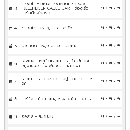
ทรอมโซ - มหาวิหารอาร์คติก - กระเช้า
3
FJELLHEISEN CABLE CAR - ล่องเรือ
/
/
อาร์คติกฟยอร์ด
4
ทรอมโซ - เซนญ่า - ฮาร์สตัด
/
/
5
ฮาร์สตัด - หมู่บ้านซามิ - เลคเนส
/
/
เลคเนส - หมู่บ้านเรนเน - หมู่บ้านฮัมนอย -
6
/
/
หมู่บ้านออ - นัสฟยอร์ด - เลคเนส
เลคเนส - สแตมซุนด์ -จับปูสีน้ำตาล - นาร์
7
/
/
วิค
8
นาร์วิค - บินภายในสู่กรุงออสโล - ออสโล
/
/
9
ออสโล - สนามบิน
/
/