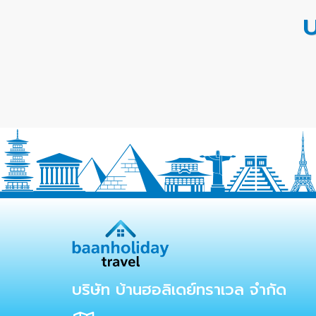
บ
บริษัท บ้านฮอลิเดย์ทราเวล จำกัด