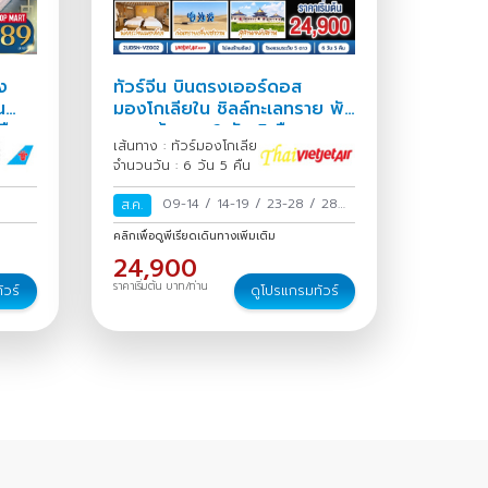
ิง
ทัวร์จีน บินตรงเออร์ดอส
น
มองโกเลียใน ชิลล์ทะเลทราย พัก
คืน
สบายห้าดาว 6 วัน 5 คืน
เส้นทาง : ทัวร์มองโกเลีย
จำนวนวัน : 6 วัน 5 คืน
09-14
/
14-19
/
23-28
/
28
ส.ค.
ส.ค.-02 ก.ย.
/
คลิกเพื่อดูพีเรียดเดินทางเพิ่มเติม
24,900
ราคาเริ่มต้น บาท/ท่าน
ัวร์
ดูโปรแกรมทัวร์