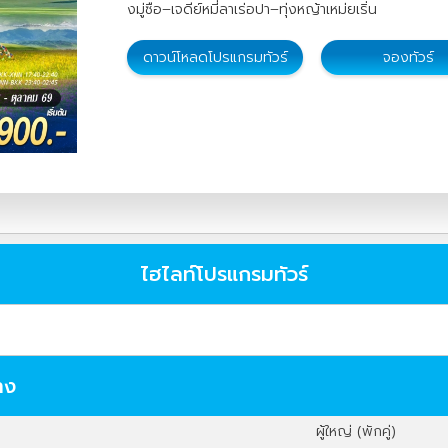
งมู่ซือ–เจดีย์หมี่ลาเร่อปา–ทุ่งหญ้าเหม่ยเริ่น
ดาวน์โหลดโปรแกรมทัวร์
จองทัวร์
ไฮไลท์โปรแกรมทัวร์
าง
ผู้ใหญ่ (พักคู่)