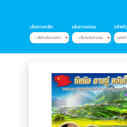
เส้นทางหลัก
เส้นทางย่อย
รหัสทัว