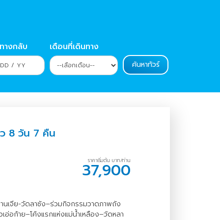
นทางกลับ
เดือนที่เดินทาง
จว 8 วัน 7 คืน
ราคาเริ่มต้น บาท/ท่าน
37,900
กานเจีย-วัดลาซัง–ร่วมกิจกรรมวาดภาพถัง
่วเอ่อก้าย–โค้งแรกแห่งแม่น้ำเหลือง–วัดหลา