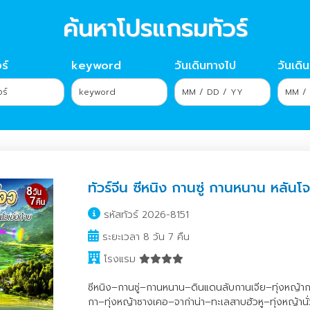
ค้นหาโปรแกรมทัวร์
ร์
keyword
วันเดินทางไป
วันเดิ
ทัวร์จีน ซีหนิง กานซู่ กานหนาน หลันโ
รหัสทัวร์ 2026-8151
ระยะเวลา 8 วัน 7 คืน
โรงแรม
ซีหนิง–กานซู่–กานหนาน–ดินแดนลับกานเจีย–ทุ่งหญ้า
กา–ทุ่งหญ้าซางเคอ–จาก่าน่า–ทะเลสาบฮัวหู–ทุ่งหญ้านั