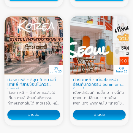
เอกลักษณ์ของเกาหลีที่น่าสนใจ
มากมาย แถมยังมีสถานที่ช้อปปิ้ง
ให้เลือกหลายประเภท
09
09
June 25
June 25
ทัวร์เกาหลี - ชี้จุด 6 สถานที่
ทัวร์เกาหลี - เที่ยวโชลหน้า
เกาหลี ที่สายช้อปไม่ควร
ร้อนกับกิจกรรม Summer in
พลาด!
Seoul
ทัวร์เกาหลี – นึกถึงการแล้วไป
เบื่อหน้าร้อนที่ไทยมั้ย มาทางนี้กัน
เที่ยวเกาหลี อีกหนึ่งกิจกรรม
ทุกคนมาเปลี่ยนบรรยาศบ้าง
ที่ทางเราขาดไม่ได้ ขาดเธอไปเหมือ
เพราะเราจะพาทุกคนไป “เที่ยวโชล
นอิแม่ขาดใจ นั้นคือการช้อปปิ้ง !
หน้าร้อน” (Summer in Seoul)
ใช่มั้ยล่ะ (ถ้า covid-19 หายเมื่อ
ไปเที่ยวเกาหลีใต้ในช่วงฤดูร้อนที่
อ่านต่อ
อ่านต่อ
ไหร่เราไปกัน หึหึ!)
เด็ดดวงกัน