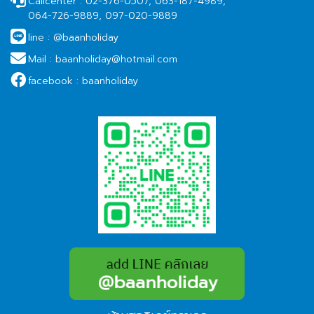
Callcenter :
02-376-0507, 063-187-4989,
064-726-9889, 097-020-9889
line :
@baanholiday
Mail :
baanholiday@hotmail.com
facebook :
baanholiday