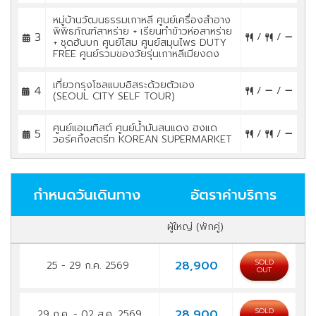
หมู่บ้านวัฒนธรรมเกาหลี ศูนย์เครื่องสำอาง
พิพิธภัณฑ์สาหร่าย + เรียนทำข้าวห่อสาหร่าย
3
/
/
+ ชุดฮันบก ศูนย์โสม ศูนย์สมุนไพร DUTY
FREE ศูนย์รวมของวัยรุ่นเกาหลีเมียงดง
เที่ยวกรุงโซลแบบอิสระด้วยตัวเอง
4
/
/
(SEOUL CITY SELF TOUR)
ศูนย์แอเมทิสต์ ศูนย์น้ำมันสนแดง ฮงแด
5
/
/
วอร์คกิ้งสตรีท KOREAN SUPERMARKET
กำหนดวันเดินทาง
อัตราค่าบริการ
ผู้ใหญ่ (พักคู่)
SOLD
28,900
25 - 29 ก.ค. 2569
OUT
SOLD
28,900
29 ก.ค. - 02 ส.ค. 2569