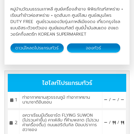
หมู่บ้านวัฒนธรรมเกาหลี ศูนย์เครื่องสำอาง พิพิธภัณฑ์สาหร่าย +
เรียนทำข้าวห่อสาหร่าย + ชุดฮันบก ศูนย์โสม ศูนย์สมุนไพร
DUTY FREE ศูนย์รวมของวัยรุ่นเกาหลีเมียงดง เที่ยวกรุงโซล
แบบอิสระด้วยตัวเอง ศูนย์แอเมทิสต์ ศูนย์น้ำมันสนแดง ฮงแด
วอร์คกิ้งสตรีท KOREAN SUPERMARKET
ดาวน์โหลดโปรแกรมทัวร์
จองทัวร์
ไฮไลท์โปรแกรมทัวร์
ท่าอากาศยานสุวรรณภูมิ ท่าอากาศยาน
1
/
/
นานาชาติอินชอน
อควาเรียมมีเดียอาร์ต FLYING SUWON
(ไม่รวมค่าขึ้น) คาเฟ่ลับ ที่ห้ามพลาด (ไม่รวม
2
/
/
ค่าเครื่องดื่ม) ถนนแฮริดันกิล ป้อมปราการ
ฮวาซอง