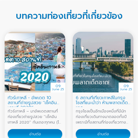
25-29
/
27-31
/
28 ต.ค.-01
26-30
/
27-31
/
28 ม.ค.-01
พ.ย.
/
29 ต.ค.-02 พ.ย.
/
30
ก.พ.
/
29 ม.ค.-02 ก.พ.
/
30
บทความท่องเที่ยวที่เกี่ยวข้อง
ต.ค.-03 พ.ย.
/
31 ต.ค.-04
ม.ค.-03 ก.พ.
/
31 ม.ค.-04
พ.ย.
/
ก.พ.
/
09
09
June 25
June 25
ทัวร์เกาหลี - อัพเดต 10
6 สถานที่เที่ยวเกาหลีในกรุง
สถานที่ถ่ายรูปสวย ‘’เช็คอิน
โซลที่แนะนำว่า ห้ามพลาดเด็ด
เกาหลี 2020’’
ขาด
ทัวร์เกาหลี – มาอัพเดตสถานที่
กรุงโซลเป็นอีกเมืองหนึ่งที่มีนัก
ท่องเที่ยวถ่ายรูปสวย ‘’เช็คอิน
ท่องเที่ยวเดินทางมาตลอดทั้งปี
เกาหลี 2020’’ กันเถอะทุกคน (โค
เพราะมีทั้งสถานที่ท่องเที่ยวทาง
วิดหายเมื่อไหร่เราไปออกล่าให้ครบ
ประวัติศาสตร์และสถานที่ท่อง
ทุกที่กัน!)
เที่ยวทางวัฒนธรรมที่เป็น
อ่านต่อ
อ่านต่อ