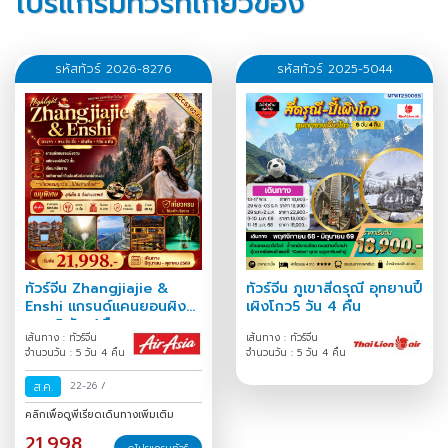
โปรแกรมทัวร์ที่เกี่ยวข้อง
รหัสทัวร์ 2026-8276
รหัสทัวร์ 2025-5044
ทัวร์จีน Zhangjiajie &
ทัวร์จีน ภูเขาสี่ดรุณี อุทยานปี้
Enshi แกรนด์แคนยอนผิง
เผิงโกว5 วัน 4 คืน
ซาน 5 วัน 4คืน
เส้นทาง : ทัวร์จีน
เส้นทาง : ทัวร์จีน
จำนวนวัน : 5 วัน 4 คืน
จำนวนวัน : 5 วัน 4 คืน
ส.ค.
22-26
/
คลิกเพื่อดูพีเรียดเดินทางเพิ่มเติม
21,998