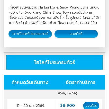
เที่ยวฮาร์บิน-ชมงาน Harbin Ice & Snow World ชมและนอนใน
หมู่บ้านหิมะ Xue xiang China Snow Town รวมนั่งม้าลาก
เลื่อน-รวมเข้าชมระเบียงภาพวาดสิบลี้ - ซื้ออุปกรณ์กันหนาวที่ตึก
แมนฮัตตั้น ข้างโบสถ์โซเฟีย-เข้าชมตึกอาคารเภสัชกรรมฮาร์บิน
ดาวน์โหลดโปรแกรมทัวร์
จองทัวร์
ไฮไลท์โปรแกรมทัวร์
กำหนดวันเดินทาง
อัตราค่าบริการ
ผู้ใหญ่ (พักคู่)
38,900
15 - 20 ธ.ค. 2569
จองทัวร์