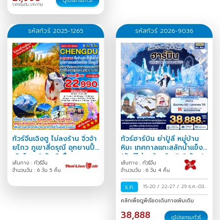
ดูโปรแกรมทัวร์
ราคาเริ่มต้น บาท/ท่าน
รหัสทัวร์ 2025-1265
รหัสทัวร์ 2026-9036
ทัวร์จีนเฉิงตู ไม่ลงร้าน จิ่วจ้า
ทัวร์ฮาร์บิน ย่าปู้ลี่ หมู่บ้าน
ยโกว ภูเขาสี่ดรุณี อุทยานปี้
หิมะ เทศกาลแกะสลักน้ำแข็ง
เผิงโกว 6 วัน 5 คืน
(ทัวร์ไม่ลงร้านช้อป) 6 วัน 4
เส้นทาง : ทัวร์จีน
เส้นทาง : ทัวร์จีน
คืน
จำนวนวัน : 6 วัน 5 คืน
จำนวนวัน : 6 วัน 4 คืน
ธ.ค.
15-20
/
22-27
/
29 ธ.ค.-03
ม.ค.
/
คลิกเพื่อดูพีเรียดเดินทางเพิ่มเติม
38,888
ดูโปรแกรมทัวร์