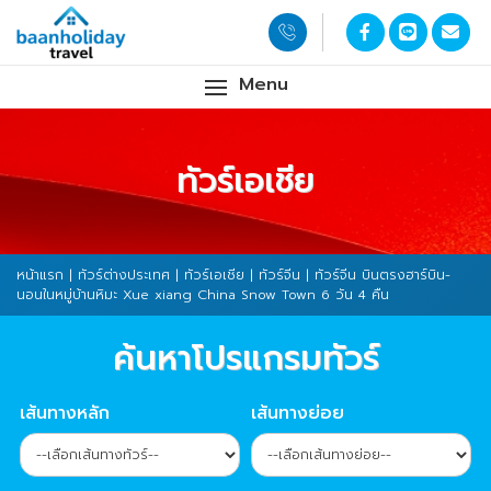
Menu
ทัวร์เอเชีย
หน้าแรก
|
ทัวร์ต่างประเทศ
|
ทัวร์เอเชีย
|
ทัวร์จีน
| ทัวร์จีน บินตรงฮาร์บิน-
นอนในหมู่บ้านหิมะ Xue xiang China Snow Town 6 วัน 4 คืน
ค้นหาโปรแกรมทัวร์
เส้นทางหลัก
เส้นทางย่อย