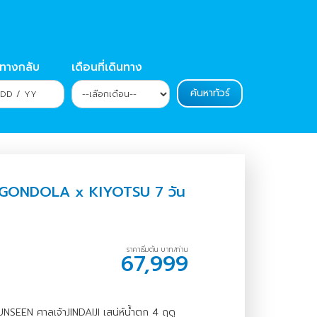
นทางกลับ
เดือนที่เดินทาง
RAGONDOLA x KIYOTSU 7 วัน
ราคาเริ่มต้น บาท/ท่าน
67,999
UNSEEN ศาลเจ้าJINDAIJI เสน่ห์น้ำตก 4 ฤดู