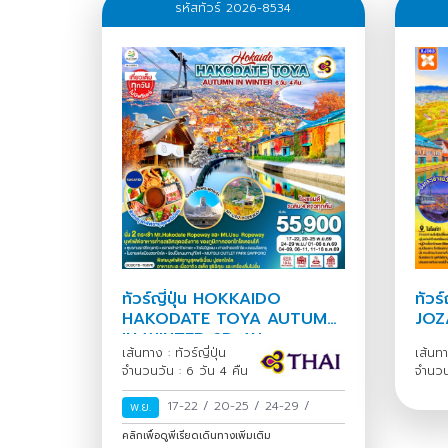
รหัสทัวร์ 2026-8534
ทัวร์ญี่ปุ่น HOKKAIDO
ทัวร
HAKODATE TOYA AUTUMN
JOZ
IN WINTER 6D 4N
เส้นทาง : ทัวร์ญี่ปุ่น
เส้นทาง
จำนวนวัน : 6 วัน 4 คืน
จำนวน
17-22
/
20-25
/
24-29
/
พ.ย.
คลิกเพื่อดูพีเรียดเดินทางเพิ่มเติม