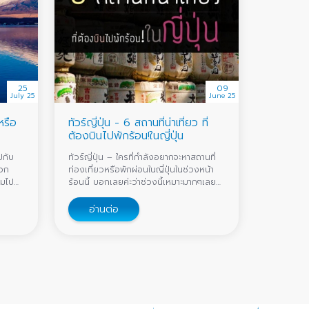
25
09
July 25
June 25
หรือ
ทัวร์ญี่ปุ่น - 6 สถานที่น่าเที่ยว ที่
ต้องบินไปพ้กร้อน!ในญี่ปุ่น
ปกับ
ทัวร์ญี่ปุ่น – ใครที่กำลังอยากจะหาสถานที่
ดวก
ท่องเที่ยวหรือพักผ่อนในญี่ปุ่นในช่วงหน้า
วมไป
ร้อนนี้ บอกเลยค่ะว่าช่วงนี้เหมาะมากๆเลยที
ตลอดทุ
เดียว เพราะช่วงหน้าร้อนของญี่ปุ่นนั้นค่า
เครื่องบินจะถูกลงเอามากๆ
อ่านต่อ