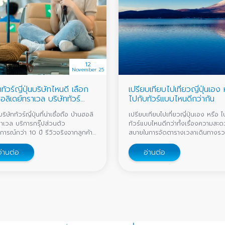
12
November 25
ทัวร์ญี่ปุ่นบริษัทไหนดี เลือก
เปรียบเทียบไปเที่ยวญี่ปุ่นเอง 
อลิเดย์ทราเวล บริษัททัวร์
ไปกับทัวร์แบบไหนดีกว่ากัน
บ 1 ในไทย
ิษัททัวร์ญี่ปุ่นที่น่าเชื่อถือ บ้านฮอลิ
เปรียบเทียบไปเที่ยวญี่ปุ่นเอง หรือ ไ
าเวล บริการกรุ๊ปส่วนตัว
ทัวร์แบบไหนดีกว่าทั้งเรื่องความสะ
ารณ์กว่า 10 ปี รีวิวจริงจากลูกค้า
สบายในการจัดตารางเวลาเดินทางร
นี้เที่ยวครบ
ถึงการวางแผนจองที่พักหรืออาหาร
กมื้ิอ
อ่านต่อ
อ่านต่อ