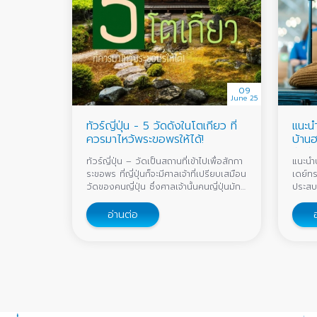
09
June 25
ทัวร์ญี่ปุ่น - 5 วัดดังในโตเกียว ที่
แนะนำ
ควรมาไหว้พระขอพรให้ได้!
บ้านฮ
อันดั
ทัวร์ญี่ปุ่น – วัดเป็นสถานที่เข้าไปเพื่อสักกา
แนะนำบร
ระขอพร ที่ญี่ปุ่นก็จะมีศาลเจ้าที่เปรียบเสมือน
เดย์ทร
วัดของคนญี่ปุ่น ซึ่งศาลเจ้านั้นคนญี่ปุ่นมัก
ประสบก
จะมาสักการะขอพร
จองวัน
อ่านต่อ