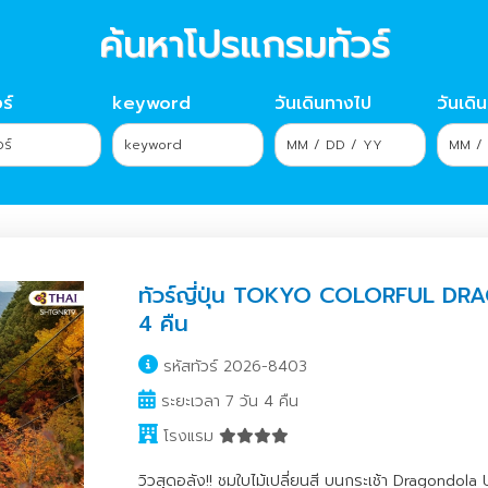
ค้นหาโปรแกรมทัวร์
ร์
keyword
วันเดินทางไป
วันเดิ
ทัวร์ญี่ปุ่น TOKYO COLORFUL D
4 คืน
รหัสทัวร์ 2026-8403
ระยะเวลา 7 วัน 4 คืน
โรงแรม
วิวสุดอลัง!! ชมใบไม้เปลี่ยนสี บนกระเช้า Dragondola 