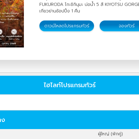
FUKURODA โกะชิกินุมะ บ่อน้ำ 5 สี KIYOTSU GORGE 
เกียวย่านช้อปปิ้ง 1 คืน
ดาวน์โหลดโปรแกรมทัวร์
จองทัวร์
ไฮไลท์โปรแกรมทัวร์
าง
ผู้ใหญ่ (พักคู่)