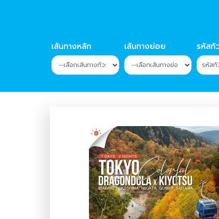
เส้นทางหลัก
เส้นทางย่อย
รหัสทัว