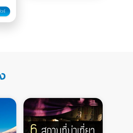
ัวร์
อง