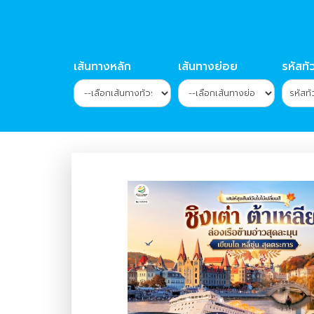
เส้นทางหลัก
เส้นทางย่อย
รหัสทัว