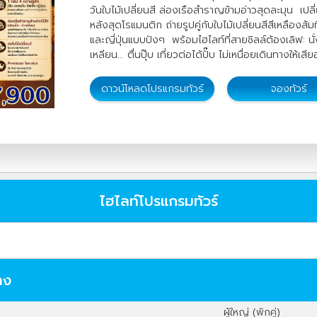
วันใบไม้เปลี่ยนสี ล่องเรือสำราญข้ามอ่าวสุดละมุน เป
หลังสุดโรแมนติก ถ่ายรูปคู่กับใบไม้เปลี่ยนสีสีเหลืองส
และญี่ปุ่นแบบปังๆ พร้อมไฮไลท์ที่สายชิลล์ต้องเลิฟ: นั
เหลียน... ตื่นปุ๊บ เที่ยวต่อได้ปั๊บ ไม่เหนื่อยเดินทางให้เส
ดาวน์โหลดโปรแกรมทัวร์
จองทัวร์
ไฮไลท์โปรแกรมทัวร์
าง
ผู้ใหญ่ (พักคู่)