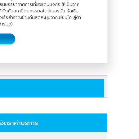
ลี่ยนบรรยากาศการเที่ยวแดนมังกร ให้เป็นฉาก
้มที่ตัดกับสถาปัตยกรรมสไตล์เยอรมัน รัสเซีย
่งเรือสำราญข้ามคืนสุดละมุนจากเยียนไถ สู่ต้า
ียอารมณ์
อัตราค่าบริการ