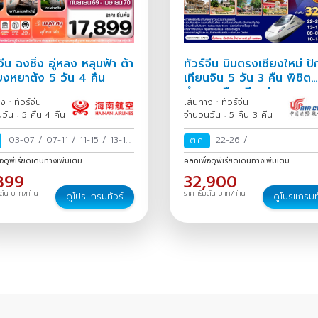
จีน ฉงชิ่ง อู่หลง หลุมฟ้า ต้า
ทัวร์จีน บินตรงเชียงใหม่ ปัก
หยงหยาต้ง 5 วัน 4 คืน
เทียนจิน 5 วัน 3 คืน พิชิต
กำแพงเมืองจีน ด่านหงหย
ง : ทัวร์จีน
เส้นทาง : ทัวร์จีน
วัน : 5 คืน 4 คืน
จำนวนวัน : 5 คืน 3 คืน
03-07
/
07-11
/
11-15
/
13-17
22-26
/
ต.ค.
/
15-19
/
19-23
/
23-27
/
27
่อดูพีเรียดเดินทางเพิ่มเติม
คลิกเพื่อดูพีเรียดเดินทางเพิ่มเติม
ก.ย.-01 ต.ค.
/
899
32,900
มต้น บาท/ท่าน
ราคาเริ่มต้น บาท/ท่าน
ดูโปรแกรมทัวร์
ดูโปรแกรมท