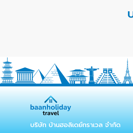
บ
บริษัท บ้านฮอลิเดย์ทราเวล จำกัด