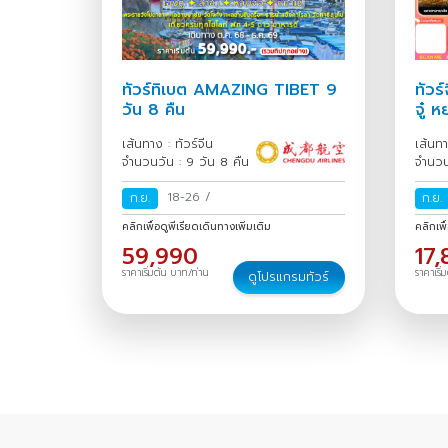
ทัวร์ทิเบต AMAZING TIBET 9
ทัวร์
วัน 8 คืน
จู๋ 
เส้นทาง : ทัวร์จีน
เส้นทา
จำนวนวัน : 9 วัน 8 คืน
จำนวน
18-26
/
ก.ย.
ก.ย.
คลิกเพื่อดูพีเรียดเดินทางเพิ่มเติม
คลิกเพื
59,990
17,
ราคาเริ่มต้น บาท/ท่าน
ราคาเริ่
ดูโปรแกรมทัวร์