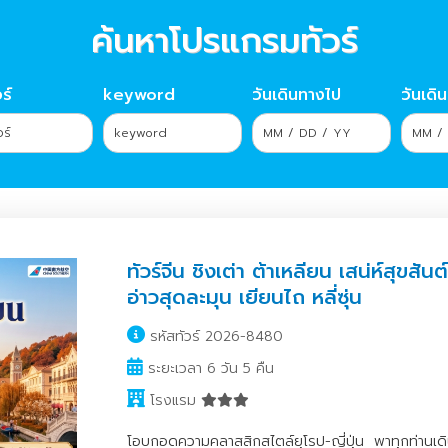
ค้นหาโปรแกรมทัวร์
ร์
keyword
วันเดินทางไป
วันเดิ
ทัวร์จีน ชิงเต่า ต้าเหลียน เสน่ห์สุขสันต
อ่าวสุดละมุน เยียนไถ หลี่ซุ่น
รหัสทัวร์ 2026-8480
ระยะเวลา 6 วัน 5 คืน
โรงแรม
โอบกอดความคลาสสิกสไตล์ยุโรป-ญี่ปุ่น พาทุกท่านเดินทา