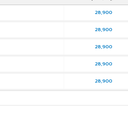
28,900
9
28,900
9
28,900
9
28,900
9
28,900
9
27,900
9
30,900
9