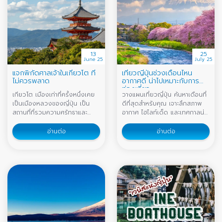
13
25
June 25
July 25
แจกพิกัดศาลเจ้าในเกียวโต ที่
เที่ยวญี่ปุ่นช่วงเดือนไหน
ไม่ควรพลาด
อากาศดี น่าไปเหมาะกับการ
ท่องเที่ยว
เกียวโต เมืองเก่าที่ครั้งหนึ่งเคย
วางแผนเที่ยวญี่ปุ่น ค้นหาเดือนที่
เป็นเมืองหลวงของญี่ปุ่น เป็น
ดีที่สุดสำหรับคุณ เจาะลึกสภาพ
สถานที่ที่รวมความศรัทธาและ
อากาศ ไฮไลท์เด็ด และเทศกาลน่า
วัฒนธรรมญี่ปุ่นไว้แน่นหนา
เที่ยวตลอดทั้ง 4 ฤดูของญี่ปุ่น
ครบจบที่บทความนี้ คลิกเลย
อ่านต่อ
อ่านต่อ