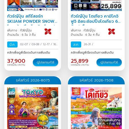
ทัวร์ญี่ปุ่น สกีรีสอร์ท
ทัวร์ญี่ปุ่น โตเกียว คามิโคจิ
SKIJAM POWDER SNOW
ฟูจิ อิสระช้อปปิ้งโตเกียว 6
โอซาก้า เกียวโต บิวาโกะ ฟุ
วัน 4 คืน
เส้นทาง : ทัวร์ญี่ปุ่น
เส้นทาง : ทัวร์ญี่ปุ่น
กุอิ 6 วัน 3 คืน
จำนวนวัน : 6 วัน 3 คืน
จำนวนวัน : 6 วัน 4 คืน
มี.ค.
02-07
/
03-08
/
12-17
/
16-
ส.ค.
26-31
/
21
/
17-22
/
คลิกเพื่อดูพีเรียดเดินทางเพิ่มเติม
คลิกเพื่อดูพีเรียดเดินทางเพิ่มเติม
37,900
25,899
ดูโปรแกรมทัวร์
ดูโปรแกรมทัวร์
ราคาเริ่มต้น บาท/ท่าน
ราคาเริ่มต้น บาท/ท่าน
รหัสทัวร์ 2026-8075
รหัสทัวร์ 2026-7508