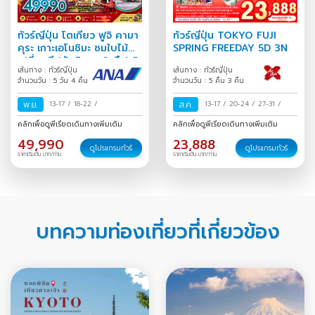
ทัวร์ญี่ปุ่น โตเกียว ฟูจิ คามา
ทัวร์ญี่ปุ่น TOKYO FUJI
คุระ เกาะเอโนชิมะ ชมใบไม้
SPRING FREEDAY 5D 3N
เปลี่ยนสี (พักชินจูกุ 2 คืน) 5
เส้นทาง : ทัวร์ญี่ปุ่น
เส้นทาง : ทัวร์ญี่ปุ่น
วัน 4 คืน
จำนวนวัน : 5 วัน 4 คืน
จำนวนวัน : 5 คืน 3 คืน
พ.ย.
13-17
/
18-22
/
ส.ค.
13-17
/
20-24
/
27-31
/
คลิกเพื่อดูพีเรียดเดินทางเพิ่มเติม
คลิกเพื่อดูพีเรียดเดินทางเพิ่มเติม
49,990
23,888
ดูโปรแกรมทัวร์
ดูโปรแกรมทัวร์
ราคาเริ่มต้น บาท/ท่าน
ราคาเริ่มต้น บาท/ท่าน
บทความท่องเที่ยวที่เกี่ยวข้อง