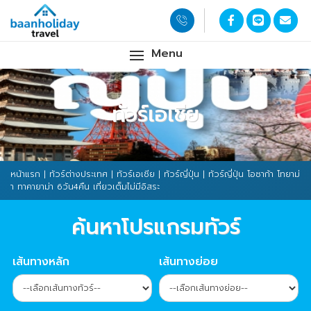
Menu
ทัวร์เอเชีย
หน้าแรก
|
ทัวร์ต่างประเทศ
|
ทัวร์เอเชีย
|
ทัวร์ญี่ปุ่น
| ทัวร์ญี่ปุ่น โอซาก้า โทยาม่
า ทาคายาม่า 6วัน4คืน เที่ยวเต็มไม่มีอิสระ
ค้นหาโปรแกรมทัวร์
เส้นทางหลัก
เส้นทางย่อย