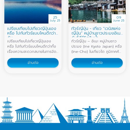
25
09
July 25
June 25
เปรียบเทียบไปเที่ยวญี่ปุ่นเอง
ทัวร์ญี่ปุ่น - เที่ยว “เวนิสแห่ง
หรือ ไปกับทัวร์แบบไหนดีกว่า
ญี่ปุ่น” หมู่บ้านชาวประมงอิเนะ
กัน
กับวิถีชีวิตริมน้ำ
เปรียบเทียบไปเที่ยวญี่ปุ่นเอง
ทัวร์ญี่ปุ่น – อิเนะ หมู่บ้านชาว
หรือ ไปกับทัวร์แบบไหนดีกว่าทั้ง
ประมง (Ine Kyoto Japan) หรือ
เรื่องความสะดวกสบายในการจัด
(Ine-Cho) ในเกียวโต ภูมิภาคคัน
ตารางเวลาเดินทางรวมไปถึงการ
ไซ (Kansai) ประเทศญี่ปุ่น
วางแผนจองที่พักหรืออาหาร
(Japan) เมืองท่าเล็ก ๆ สัมผัส
อ่านต่อ
อ่านต่อ
ตลอดทุกมื้ิอ
ความสโลว์ไลฟ์ สงบเงียบ และ
เหมาะกับการมาพักผ่อนเบาๆ