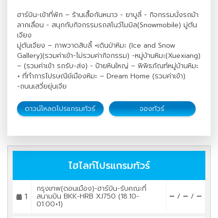
ฮาร์บิน-เข้าที่พัก – ร้านเสื้อกันหนาว - ยาบูลี่ - กิจกรรมนั่งรถม้า
ลากเลื่อน - สนุกกับกิจกรรมรถสโนว์โมบิล(Snowmobile) มู่ตัน
เจียง
มู่ตันเจียง – ภาพวาดสิบลี้ +เดินป่าหิมะ (Ice and Snow
Gallery)(รวมค่าเข้า-ไม่รวมค่ากิจกรรม) -หมู่บ้านหิมะ(Xuexiang)
– (รวมค่าเข้า รถรับ-ส่ง) - ป้ายหินใหญ่ – พิพิธภัณฑ์หมู่บ้านหิมะ
+ ที่ทำการไปรษณีย์เมืองหิมะ – Dream Home (รวมค่าเข้า)
-ถนนเสวี่ยยุ่นเจีย
ดาวน์โหลดโปรแกรมทัวร์
จองทัวร์
ไฮไลท์โปรแกรมทัวร์
กรุงเทพ(ดอนเมือง)-ฮาร์บิน-รับคณะที่
1
สนามบิน BKK-HRB XJ750 (18.10-
/
/
01.00+1)