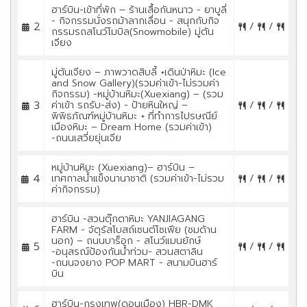
ฮาร์บิน-เข้าที่พัก – ร้านเสื้อกันหนาว - ยาบูลี่
- กิจกรรมนั่งรถม้าลากเลื่อน - สนุกกับกิจ
2
/
/
กรรมรถสโนว์โมบิล(Snowmobile) มู่ตัน
เจียง
มู่ตันเจียง – ภาพวาดสิบลี้ +เดินป่าหิมะ (Ice
and Snow Gallery)(รวมค่าเข้า-ไม่รวมค่า
กิจกรรม) -หมู่บ้านหิมะ(Xuexiang) – (รวม
3
ค่าเข้า รถรับ-ส่ง) - ป้ายหินใหญ่ –
/
/
พิพิธภัณฑ์หมู่บ้านหิมะ + ที่ทำการไปรษณีย์
เมืองหิมะ – Dream Home (รวมค่าเข้า)
-ถนนเสวี่ยยุ่นเจีย
หมู่บ้านหิมะ (Xuexiang)– ฮาร์บิน –
4
เทศกาลน้ำแข็งนานาชาติ (รวมค่าเข้า-ไม่รวม
/
/
ค่ากิจกรรม)
ฮาร์บิน -สวนตุ๊กตาหิมะ YANJIAGANG
FARM - จัตุรัสโบสถ์เซนต์โซเฟีย (ชมด้าน
นอก) – ถนนบาร็อก - สโนว์แมนยักษ์
5
/
/
-อนุสรณ์ป้องกันน้ำท่วม- สวนสตาลิน
-ถนนจงยาง POP MART - สนามบินฮาร์
บิน
ฮาร์บิน-กรุงเทพ(ดอนเมือง) HBR-DMK