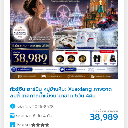
ทัวร์จีน ฮาร์บิน หมู่บ้านหิมะ Xuexiang ภาพวาด
สิบลี้ เทศกาลน้ำแข็งนานาชาติ 6วัน 4คืน
รหัสทัวร์ 2026-8578
ราคาเริ่มต้น บาท/ท่าน
38,989
ระยะเวลา 6 วัน 4 คืน
โรงแรม