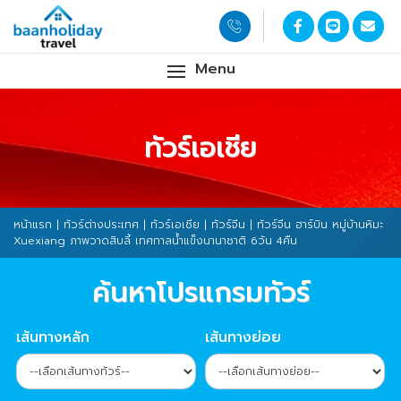
Menu
ทัวร์เอเชีย
หน้าแรก
|
ทัวร์ต่างประเทศ
|
ทัวร์เอเชีย
|
ทัวร์จีน
| ทัวร์จีน ฮาร์บิน หมู่บ้านหิมะ
Xuexiang ภาพวาดสิบลี้ เทศกาลน้ำแข็งนานาชาติ 6วัน 4คืน
ค้นหาโปรแกรมทัวร์
เส้นทางหลัก
เส้นทางย่อย