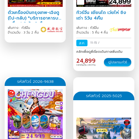
ตั๋วเครื่องบินกรุงเทพ-เฉิงตู
ทัวร์จีน เยียนไถ เว่ยไห่ ชิง
(ไป-กลับ) *บริการอาหารบน
เต่า 5วัน 4คืน
เครื่อง* 3 วัน 2 คืน
เส้นทาง : ทัวร์จีน
เส้นทาง : ทัวร์จีน
จำนวนวัน : 3 วัน 2 คืน
จำนวนวัน : 5 คืน 4 คืน
ส.ค.
11-15
/
คลิกเพื่อดูพีเรียดเดินทางเพิ่มเติม
24,899
ดูโปรแกรมทัวร์
ราคาเริ่มต้น บาท/ท่าน
รหัสทัวร์ 2026-9638
รหัสทัวร์ 2025-5025