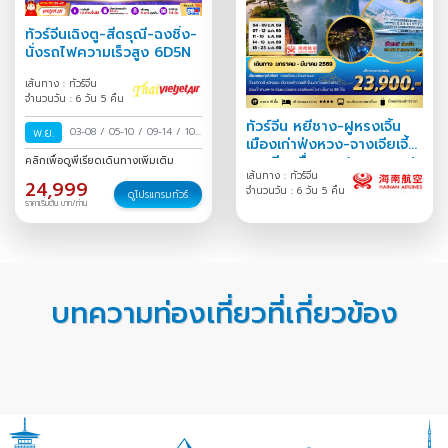
ทัวร์จีนเฉิงตู-สี่ดรุณี-ฉงชิ่ง-
นั่งรถไฟความเร็วสูง 6D5N
เส้นทาง : ทัวร์จีน
จำนวนวัน : 6 วัน 5 คืน
ทัวร์จีน หยีชาง-ฝูหรงเจิ้น
พ.ย.
03-08
/
05-10
/
09-14
/
10-
เมืองเก่าฟ่งหวง-จางเจียเจี้ย
15
/
16-21
/
21-26
/
27
เขาเทียนจื่อซาน (เขาอวตาร)
คลิกเพื่อดูพีเรียดเดินทางเพิ่มเติม
พ.ย.-02 ธ.ค.
/
28 พ.ย.-03
เส้นทาง : ทัวร์จีน
เขาเทียนเหมินซาน(
24,999
จำนวนวัน : 6 วัน 5 คืน
ธ.ค.
/
ดูโปรแกรมทัวร์
ราคาเริ่มต้น บาท/ท่าน
บทความท่องเที่ยวที่เกี่ยวข้อง