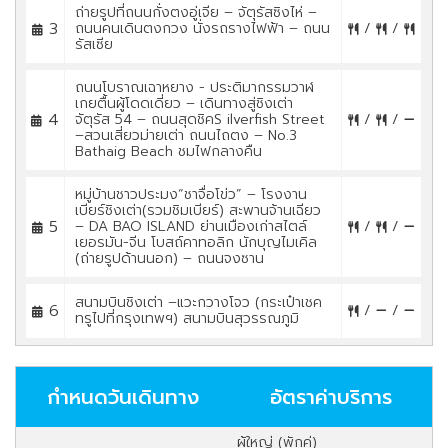
ถ่ายรูปที่ถนนกั่งตงอู่เจีย – จัตุรัสซิงไห่ –
3
ถนนคนเดินตงกวง นั่งรถรางไฟฟ้า – ถนน
/
/
รัสเซีย
ถนนโบราณเฉาหยาง - ประติมากรรมวาฬ
เกยตื้นผู้โดดเดี่ยว – เดินทางสู่ชิงเต่า
4
จัตุรัส 54 – ถนนสุดชิคS ilverfish Street
/
/
–สวนเสี่ยวม่ายเต่า ถนนไถตง – No.3
Bathaig Beach ชมไฟกลางคืน
หมู่บ้านชาวประมง“ชาจื่อโข่ว” – โรงงาน
เบียร์ชิงเต่า(รวมชิมเบียร์) สะพานจ้านเฉียว
5
– DA BAO ISLAND ย่านเมืองเก่าสไตล์
/
/
เยอรมัน-จีน โบสถ์คาทอลิก นักบุญไมเคิล
(ถ่ายรูปด้านนอก) – ถนนจงซาน
สนามบินชิงเต่า –แวะกวางโจว (กระเป๋าเชค
6
/
/
ทรูไปที่กรุงเทพฯ) สนามบินสุวรรณภูมิ
กำหนดวันเดินทาง
อัตราค่าบริการ
ผู้ใหญ่ (พักคู่)