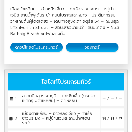
เมืองต้าเหลียน – อ่าวหลิงเจี่ยว – ท่าเรือชาวประมง – หมู่บ้าน
เวนิส ลานน้ำพุเต้นระบำ ถนนโบราณเฉาหยาง - ประติมากรรม
วาฬเกยตื้นผู้โดดเดี่ยว – เดินทางสู่ชิงเต่า จัตุรัส 54 – ถนนสุด
ชิคS ilverfish Street – สวนเสี่ยวม่ายเต่า ถนนไถตง – No.3
Bathaig Beach ชมไฟกลางคืน
ดาวน์โหลดโปรแกรมทัวร์
จองทัวร์
ไฮไลท์โปรแกรมทัวร์
สนามบินสุวรรณภูมิ – แวะเซินเจิ้น (กระเป๋า
1
/
/
เชคทรูไปต้าเหลียน) – ต้าเหลียน
เมืองต้าเหลียน – อ่าวหลิงเจี่ยว – ท่าเรือ
2
ชาวประมง – หมู่บ้านเวนิส ลานน้ำพุเต้น
/
/
ระบำ