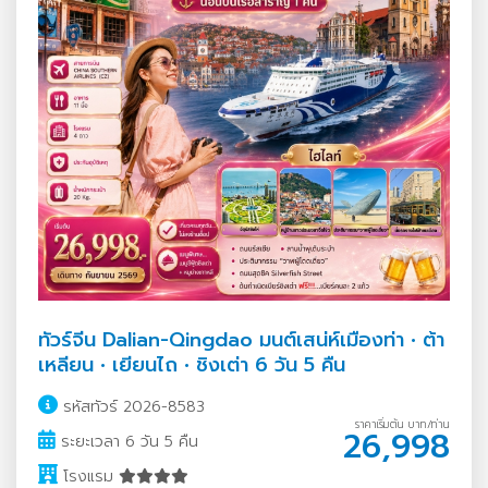
ทัวร์จีน Dalian-Qingdao มนต์เสน่ห์เมืองท่า • ต้า
เหลียน • เยียนไถ • ชิงเต่า 6 วัน 5 คืน
รหัสทัวร์ 2026-8583
ราคาเริ่มต้น บาท/ท่าน
26,998
ระยะเวลา 6 วัน 5 คืน
โรงแรม