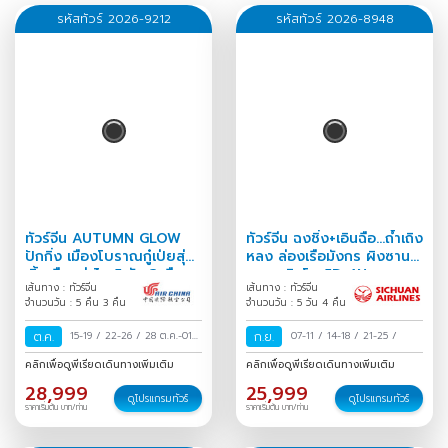
รหัสทัวร์ 2026-9212
รหัสทัวร์ 2026-8948
ทัวร์จีน AUTUMN GLOW
ทัวร์จีน ฉงชิ่ง+เอินฉือ...ถ้ำเถิง
ปักกิ่ง เมืองโบราณกู๋เป่ยสุ่ย
หลง ล่องเรือมังกร ผิงซาน
เจิ้น ซือหม่าไถ 5 วัน 3 คืน
หุบเขาสิงโต 5D 4N
เส้นทาง : ทัวร์จีน
เส้นทาง : ทัวร์จีน
จำนวนวัน : 5 คืน 3 คืน
จำนวนวัน : 5 วัน 4 คืน
ต.ค.
15-19
/
22-26
/
28 ต.ค.-01
ก.ย.
07-11
/
14-18
/
21-25
/
พ.ย.
/
คลิกเพื่อดูพีเรียดเดินทางเพิ่มเติม
คลิกเพื่อดูพีเรียดเดินทางเพิ่มเติม
28,999
25,999
ดูโปรแกรมทัวร์
ดูโปรแกรมทัวร์
ราคาเริ่มต้น บาท/ท่าน
ราคาเริ่มต้น บาท/ท่าน