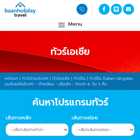
Menu
ทัวร์เอเชีย
หน้าแรก
|
ทัวร์ต่างประเทศ
|
ทัวร์เอเชีย
|
ทัวร์จีน
| ทัวร์จีน Dalian-Qingdao
มนต์เสน่ห์เมืองท่า • ต้าเหลียน • เยียนไถ • ชิงเต่า 6 วัน 5 คืน
ค้นหาโปรแกรมทัวร์
เส้นทางหลัก
เส้นทางย่อย