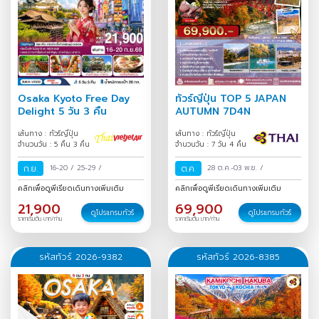
Osaka Kyoto Free Day
ทัวร์ญี่ปุ่น TOP 5 JAPAN
Delight 5 วัน 3 คืน
AUTUMN 7D4N
เส้นทาง : ทัวร์ญี่ปุ่น
เส้นทาง : ทัวร์ญี่ปุ่น
จำนวนวัน : 5 คืน 3 คืน
จำนวนวัน : 7 วัน 4 คืน
ก.ย.
16-20
/
25-29
/
ต.ค.
28 ต.ค.-03 พ.ย.
/
คลิกเพื่อดูพีเรียดเดินทางเพิ่มเติม
คลิกเพื่อดูพีเรียดเดินทางเพิ่มเติม
21,900
69,900
ดูโปรแกรมทัวร์
ดูโปรแกรมทัวร์
ราคาเริ่มต้น บาท/ท่าน
ราคาเริ่มต้น บาท/ท่าน
รหัสทัวร์ 2026-9382
รหัสทัวร์ 2026-8385