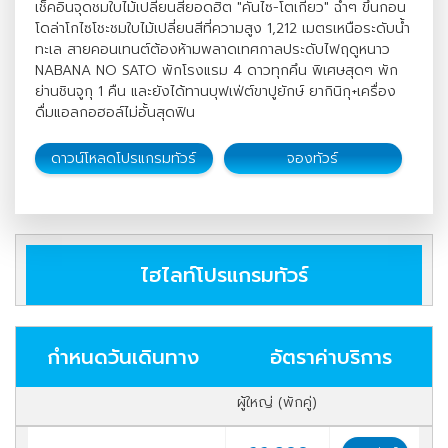
เช็คอินจุดชมใบไม้เปลี่ยนสียอดฮิต "คันไซ-โตเกียว" ฉ่ำๆ ขึ้นกอน
โดล่าโกไซโชะชมใบไม้เปลี่ยนสีที่ความสูง 1,212 เมตรเหนือระดับน้ำ
ทะเล สายคอนเทนต์ต้องห้ามพลาดเทศกาลประดับไฟฤดูหนาว
NABANA NO SATO พักโรงแรม 4 ดาวทุกคึน พิเศษสุดๆ พัก
ย่านชินจูกุ 1 คืน และยังได้ทานบุฟเฟ่ต์ขาปูยักษ์ ยากินิกุ+เครื่อง
ดื่มแอลกอฮอล์ไม่อั้นสุดฟิน
ดาวน์โหลดโปรแกรมทัวร์
จองทัวร์
ไฮไลท์โปรแกรมทัวร์
กำหนดวันเดินทาง
อัตราค่าบริการ
ผู้ใหญ่ (พักคู่)