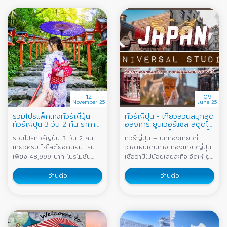
12
09
November 25
June 25
รวมโปรแพ็คเกจทัวร์ญี่ปุ่น
ทัวร์ญี่ปุ่น - เที่ยวสวนสนุกสุด
ทัวร์ญี่ปุ่น 3 วัน 2 คืน ราคา
อลังการ ยูนิเวอร์แซล สตูดิโอ
ถูก
เจแปน ดินแดนโลกเวทมนตร์
รวมโปรทัวร์ญี่ปุ่น 3 วัน 2 คืน
ทัวร์ญี่ปุ่น – นักท่องเที่ยวที่
เที่ยวครบ ไฮไลต์ยอดนิยม เริ่ม
วางแผนเดินทาง ท่องเที่ยวญี่ปุ่น
เพียง 48,999 บาท โปรโมชั่น
เชื่อว่ามีไม่น้อยเลยล่ะที่จะจัดให้ ยูนิ
จำกัด จองกับบ้านฮอลิเดย์วันนี้
เวอร์แซล สตูดิโอ โอซาก้า เจแปน
ทีมมืออาชีพดูแลครบทุกเส้นทาง
(Universal Studios Japan)
อ่านต่อ
อ่านต่อ