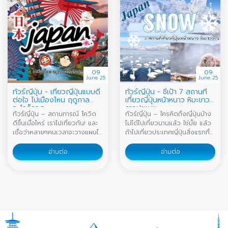
09
09
June 25
June 25
ทัวร์ญี่ปุ่น - เที่ยวญี่ปุ่นแบบดี
ทัวร์ญี่ปุ่น - ชี้เป้า 7 สถานที่
ต่อใจ ไปเมืองไหน ฤดูกาล
เที่ยวญี่ปุ่นหน้าหนาว หิมะขาวๆ
อะไรก็รอด
ราวปุยเมฆ
ทัวร์ญี่ปุ่น – สถานการณ์ โควิด
ทัวร์ญี่ปุ่น – ใครคิดถึงญี่ปุ่นบ้าง
ดีขึ้นเมื่อไหร่ เราไปเที่ยวกัน! และ
ไม่ได้ไปเที่ยวนานแล้ว ใช่มั้ย แล้ว
เชื่อว่าหลายๆคนเวลาจะวางแผนไป
ถ้าไปเที่ยวประเทศญี่ปุ่นสิ่งแรกที่
เที่ยวคงต้องนึกถึงประเทศญี่ปุ่น
เราๆต้องนึกถึงคืออะไรนะ คงเป็น
เป็นอันดับต้นๆเลยแหล่ะ
ภาพ ภูเขาไฟฟูจิ (Fujisan) หรือ
อ่านต่อ
อ่านต่อ
ดอกซากุระ (Cherry blossoms)