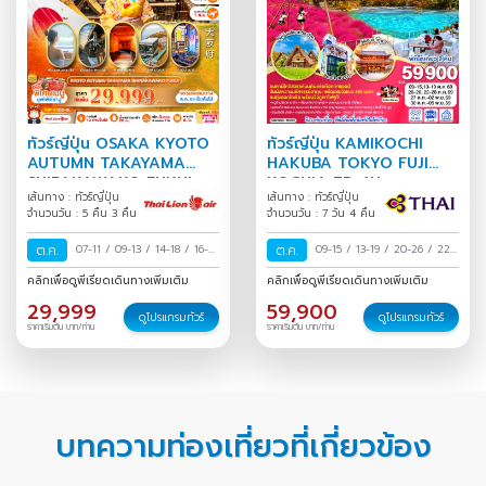
ทัวร์ญี่ปุ่น OSAKA KYOTO
ทัวร์ญี่ปุ่น KAMIKOCHI
AUTUMN TAKAYAMA
HAKUBA TOKYO FUJI
SHIRAKAWAKO FUKUI
KOCHIA 7D 4N
เส้นทาง : ทัวร์ญี่ปุ่น
เส้นทาง : ทัวร์ญี่ปุ่น
FULL DAY 5D3N
จำนวนวัน : 5 คืน 3 คืน
จำนวนวัน : 7 วัน 4 คืน
ต.ค.
07-11
/
09-13
/
14-18
/
16-
ต.ค.
09-15
/
13-19
/
20-26
/
22-
20
/
21-25
/
23-27
/
28
28
/
27 ต.ค.-02 พ.ย.
/
30
คลิกเพื่อดูพีเรียดเดินทางเพิ่มเติม
คลิกเพื่อดูพีเรียดเดินทางเพิ่มเติม
ต.ค.-01 พ.ย.
/
30 ต.ค.-03
ต.ค.-05 พ.ย.
/
29,999
59,900
พ.ย.
/
ดูโปรแกรมทัวร์
ดูโปรแกรมทัวร์
ราคาเริ่มต้น บาท/ท่าน
ราคาเริ่มต้น บาท/ท่าน
บทความท่องเที่ยวที่เกี่ยวข้อง