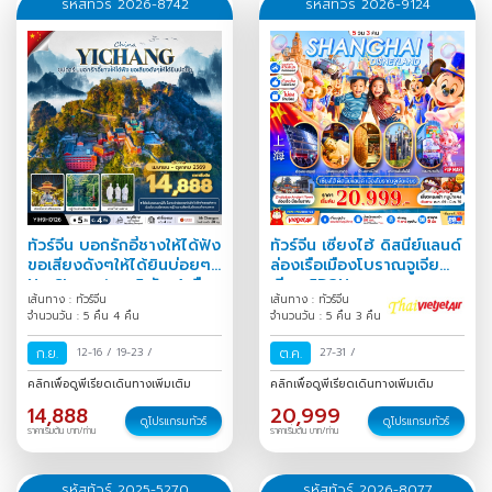
รหัสทัวร์ 2026-8742
รหัสทัวร์ 2026-9124
ทัวร์จีน บอกรักอี๋ชางให้ได้ฟัง
ทัวร์จีน เซี่ยงไฮ้ ดิสนีย์แลนด์
ขอเสียงดังๆให้ได้ยินบ่อยๆ
ล่องเรือเมืองโบราณจูเจีย
No Shopping 5 วัน 4 คืน
เจียว 5D3N
เส้นทาง : ทัวร์จีน
เส้นทาง : ทัวร์จีน
จำนวนวัน : 5 คืน 4 คืน
จำนวนวัน : 5 คืน 3 คืน
ก.ย.
12-16
/
19-23
/
ต.ค.
27-31
/
คลิกเพื่อดูพีเรียดเดินทางเพิ่มเติม
คลิกเพื่อดูพีเรียดเดินทางเพิ่มเติม
14,888
20,999
ดูโปรแกรมทัวร์
ดูโปรแกรมทัวร์
ราคาเริ่มต้น บาท/ท่าน
ราคาเริ่มต้น บาท/ท่าน
รหัสทัวร์ 2025-5270
รหัสทัวร์ 2026-8077