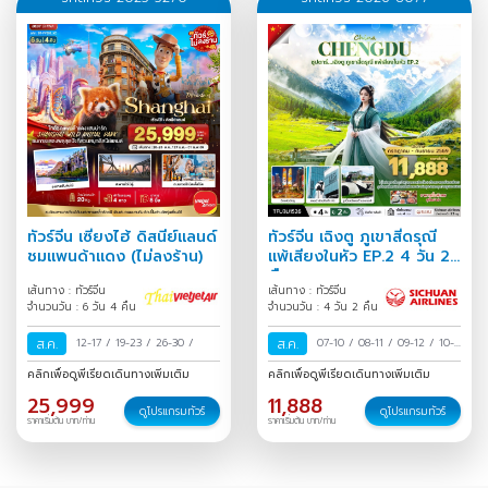
ทัวร์จีน เซี่ยงไฮ้ ดิสนีย์แลนด์
ทัวร์จีน เฉิงตู ภูเขาสี่ดรุณี
ชมแพนด้าแดง (ไม่ลงร้าน)
แพ้เสียงในหัว EP.2 4 วัน 2
คืน
เส้นทาง : ทัวร์จีน
เส้นทาง : ทัวร์จีน
จำนวนวัน : 6 วัน 4 คืน
จำนวนวัน : 4 วัน 2 คืน
ส.ค.
12-17
/
19-23
/
26-30
/
ส.ค.
07-10
/
08-11
/
09-12
/
10-
13
/
11-14
/
12-15
/
13-16
/
คลิกเพื่อดูพีเรียดเดินทางเพิ่มเติม
คลิกเพื่อดูพีเรียดเดินทางเพิ่มเติม
14-17
/
15-18
/
16-19
/
17-20
25,999
11,888
/
18-21
/
19-22
/
20-23
/
ดูโปรแกรมทัวร์
ดูโปรแกรมทัวร์
ราคาเริ่มต้น บาท/ท่าน
ราคาเริ่มต้น บาท/ท่าน
21-24
/
22-25
/
23-26
/
24-27
/
25-28
/
26-29
/
27-30
/
28-31
/
29 ส.ค.-01