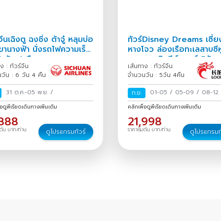
จีนเฉิงตู ฉงชิ่ง ต้าจู๋ หลุมบ่อ
ทัวร์Disney Dreams เซี้ยง
เขานางฟ้า นั่งรถไฟความเร็ว
หางโจว ล่องเรือทะเลสาบซีห
6 วัน 4 คืน
สวนสนุกดิสนีย์แลนด์ 5วัน 
ง : ทัวร์จีน
เส้นทาง : ทัวร์จีน
วัน : 6 วัน 4 คืน
จำนวนวัน : 5วัน 4คืน
31 ต.ค.-05 พ.ย.
/
01-05
/
05-09
/
08-12
ก.ย.
16
/
15-19
/
19-23
/
่อดูพีเรียดเดินทางเพิ่มเติม
คลิกเพื่อดูพีเรียดเดินทางเพิ่มเติม
,888
21,998
มต้น บาท/ท่าน
ราคาเริ่มต้น บาท/ท่าน
ดูโปรแกรมทัวร์
ดูโปรแกรมท