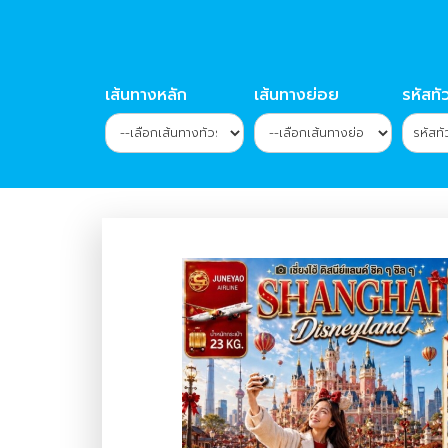
เส้นทางหลัก
เส้นทางย่อย
รหัสทัว