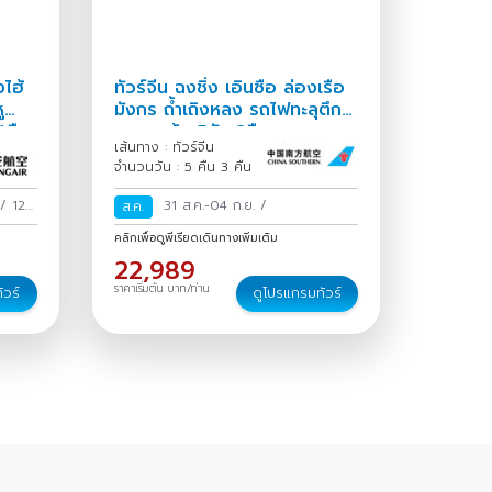
ไฮ้
ทัวร์จีน ฉงชิ่ง เอินซือ ล่องเรือ
ู
มังกร ถ้ำเถิงหลง รถไฟทะลุตึก
4คืน
หงหยาต้ง 5วัน 3คืน
เส้นทาง : ทัวร์จีน
จำนวนวัน : 5 คืน 3 คืน
/
12-
31 ส.ค.-04 ก.ย.
/
ส.ค.
คลิกเพื่อดูพีเรียดเดินทางเพิ่มเติม
22,989
ราคาเริ่มต้น บาท/ท่าน
ัวร์
ดูโปรแกรมทัวร์