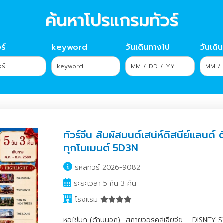
ค้นหาโปรแกรมทัวร์
ร์
keyword
วันเดินทางไป
วันเดิ
ทัวร์จีน สัมผัสมนต์เสน่ห์ดิสนีย์แลนด์
ทุกโมเมนต์ 5D3N
รหัสทัวร์ 2026-9082
ระยะเวลา 5 คืน 3 คืน
โรงแรม
หอไข่มุก (ด้านนอก) -สกายวอร์คลู่เจียจุ่ย – DISNEY 