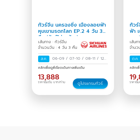
ทัวร์จีน นครฉงชิ่ง เมืองลอยฟ้า
ทัวร์
หุบเขามรดกโลก EP.2 4 วัน 3
ฟ้า 
คืน (ทัวร์ไม่ลงร้าน)
สูง 
เส้นทาง : ทัวร์จีน
เส้นทา
จำนวนวัน : 4 วัน 3 คืน
จำนวน
06-09
/
07-10
/
08-11
/
12-
ส.ค.
ต.ค.
15
/
13-16
/
14-17
/
15-18
/
คลิกเพื่อดูพีเรียดเดินทางเพิ่มเติม
คลิกเพื
19-22
/
20-23
/
21-24
/
22-
13,888
19
25
/
26-29
/
27-30
/
28-31
/
ราคาเริ่มต้น บาท/ท่าน
ราคาเริ่
ดูโปรแกรมทัวร์
29 ส.ค.-01 ก.ย.
/