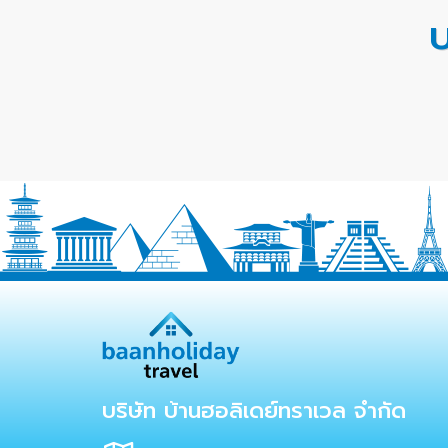
บ
บริษัท บ้านฮอลิเดย์ทราเวล จำกัด