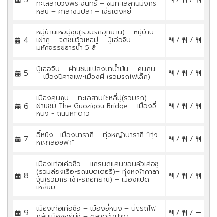
ทะเลสาบวงพระจันทร์ – ชมทะเลสาบมังกร
หลับ – ศาลาชมปลา – เจี่ยเติงหยี่
หมู่บ้านเหอมู่ชุน(รวมรถอุทยาน) – หมู่บ้าน
4
เผ่าถู – จุดชมวิวเหอมู่ – ปู้เอ่อจิน -
/
/
มหัศจรรย์ธารน้ำ 5 สี
ปู้เอ่อจิน – ผ่านชมแปลงนาน้ำมัน – คุนถุน
5
/
/
– เมืองปีศาจแพะเมืองผี (รวมรถไฟเล็ก)
เมืองคุนถุน – ทะเลสาบไซหลี่มู่(รวมรถ) –
6
ผ่านชม The Guozigou Bridge – เมืองอี๋
/
/
หนิง - ถนนหกดาว
อี๋หนิง– เมืองนาราถี – ทุ่งหญ้านาราถี “ทุ่ง
7
/
/
หญ้าลอยฟ้า”
เมืองเท่อเค่อซือ – แกรนด์แคนยอนคัวเค่อซู
(รวมล่องเรือ+รถแบตเตอรี่)– ทุ่งหญ้าคาลา
8
/
/
จุ้น(รวมกระเช้า+รถอุทยาน) – เมืองแปด
เหลี่ยม
เมืองเท่อเค่อซือ – เมืองอี๋หนิง – นั่งรถไฟ
9
/
/
กลับเมืองอูรู่มู่ฉี – ตลาดต้าปาจา