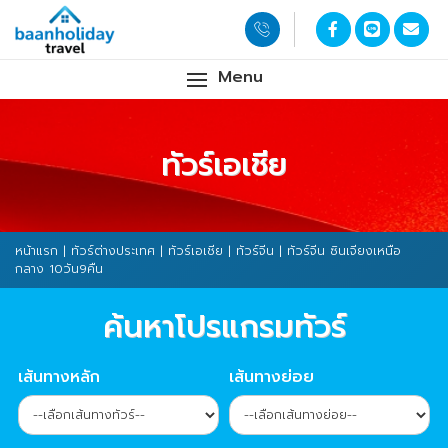
Menu
ทัวร์เอเชีย
หน้าแรก
|
ทัวร์ต่างประเทศ
|
ทัวร์เอเชีย
|
ทัวร์จีน
| ทัวร์จีน ซินเจียงเหนือ
กลาง 10วัน9คืน
ค้นหาโปรแกรมทัวร์
เส้นทางหลัก
เส้นทางย่อย