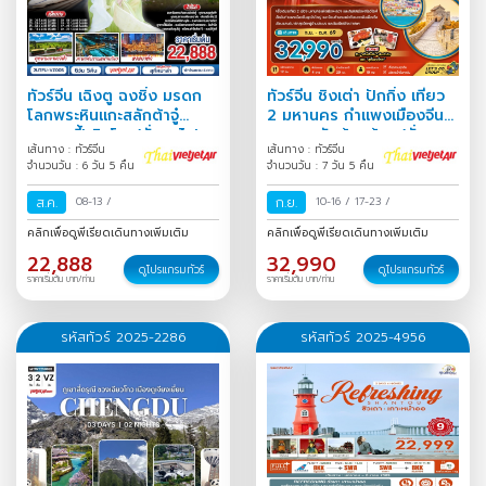
ทัวร์จีน เฉิงตู ฉงชิ่ง มรดก
ทัวร์จีน ชิงเต่า ปักกิ่ง เที่ยว
โลกพระหินแกะสลักต้าจู๋
2 มหานคร กำแพงเมืองจีน
อุทยานปี้เผิงโกว(นั่งรถไฟ
พระราชวังต้องห้าม (นั่ง
เส้นทาง : ทัวร์จีน
เส้นทาง : ทัวร์จีน
ความเร็วสูง) 6วัน 5คืน
รถไฟความเร็วสูง) 7 วัน
จำนวนวัน : 6 วัน 5 คืน
จำนวนวัน : 7 วัน 5 คืน
ส.ค.
08-13
/
ก.ย.
10-16
/
17-23
/
คลิกเพื่อดูพีเรียดเดินทางเพิ่มเติม
คลิกเพื่อดูพีเรียดเดินทางเพิ่มเติม
22,888
32,990
ดูโปรแกรมทัวร์
ดูโปรแกรมทัวร์
ราคาเริ่มต้น บาท/ท่าน
ราคาเริ่มต้น บาท/ท่าน
รหัสทัวร์ 2025-2286
รหัสทัวร์ 2025-4956