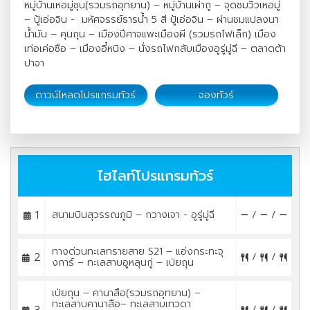
หมู่บ้านเหอมู่ชุน(รวมรถอุทยาน) – หมู่บ้านเผ่าถู – จุดชมวิวเหอมู่
– ปู้เอ่อจิน - มหัศจรรย์ธารน้ำ 5 สี ปู้เอ่อจิน – ผ่านชมแปลงนา
น้ำมัน – คุนถุน – เมืองปีศาจแพะเมืองผี (รวมรถไฟเล็ก) เมือง
เท่อเค่อซือ – เมืองอี๋หนิง – นั่งรถไฟกลับเมืองอูรู่มู่ฉี – ตลาดต้า
ปาจา
ดาวน์โหลดโปรแกรมทัวร์
จองทัวร์
ไฮไลท์โปรแกรมทัวร์
1
สนามบินสุวรรณภูมิ – กวางเจา - อูรู่มู่ฉี
/
/
ทางด่วนทะเลทรายสาย S21 – แอ่งกระทะจุ
2
/
/
งการ์ – ทะเลสาบอูหลุนกู่ – เป่ยถุน
เป่ยถุน – คานาสือ(รวมรถอุทยาน) –
ทะเลสาบคานาสือ– ทะเลสาบเทวดา
3
/
/