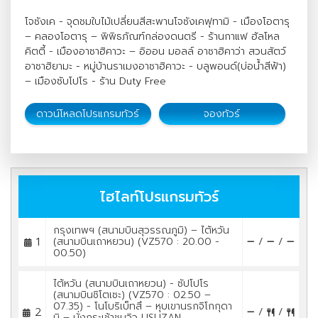
โจซังเค - จุดชมใบไม้เปลี่ยนสีสะพานโจซังเคฟุทามิ - เมืองโอตารุ
– คลองโอตารุ – พิพิธภัณฑ์กล่องดนตรี - ร้านกาแฟ ฮัลโหล
คิตตี้ - เมืองอาซาฮิคาวะ – อิออน มอลล์ อาซาฮิคาว่า สวนสัตว์
อาซาฮิยามะ - หมู่บ้านราเมงอาซาฮิคาวะ - บลูพอนด์(บ่อน้ำสีฟ้า)
– เมืองซับโปโร - ร้าน Duty Free
ดาวน์โหลดโปรแกรมทัวร์
จองทัวร์
ไฮไลท์โปรแกรมทัวร์
กรุงเทพฯ (สนามบินสุวรรณภูมิ) – ไต้หวัน
1
(สนามบินเถาหยวน) (VZ570 : 20.00 -
/
/
00.50)
ไต้หวัน (สนามบินเถาหยวน) - ซัปโปโร
(สนามบินชิโตเซะ) (VZ570 : 02.50 –
07.35) - โนโบริเบ็ทสึ – หุบเขานรกจิโกกุดา
2
/
/
นิ – นั่งกระเช้าชมวิว USUZAN