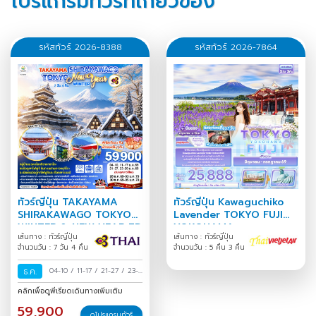
โปรแกรมทัวร์ที่เกี่ยวข้อง
รหัสทัวร์ 2026-8388
รหัสทัวร์ 2026-7864
ทัวร์ญี่ปุ่น TAKAYAMA
ทัวร์ญี่ปุ่น Kawaguchiko
SHIRAKAWAGO TOKYO
Lavender TOKYO FUJI
WINTER & NEW YEAR 7D
YOKOHAMA
เส้นทาง : ทัวร์ญี่ปุ่น
เส้นทาง : ทัวร์ญี่ปุ่น
4N
จำนวนวัน : 7 วัน 4 คืน
จำนวนวัน : 5 คืน 3 คืน
ธ.ค.
04-10
/
11-17
/
21-27
/
23-
29
/
28 ธ.ค.-03 ม.ค.
/
30
คลิกเพื่อดูพีเรียดเดินทางเพิ่มเติม
ธ.ค.-05 ม.ค.
/
59,900
ดูโปรแกรมทัวร์