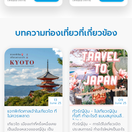
ราคาเริ่มต้น บาท/ท่าน
ราคาเริ่มต้น บาท/ท่าน
บทความท่องเที่ยวที่เกี่ยวข้อง
13
09
June 25
June 25
แจกพิกัดศาลเจ้าในเกียวโต ที่
ทัวร์ญี่ปุ่น - ไปเที่ยวญี่ปุ่น
ไม่ควรพลาด
ทั้งที ทำอะไรดี แบบสนุกจนลืม
ไม่ลง
เกียวโต เมืองเก่าที่ครั้งหนึ่งเคย
ทัวร์ญี่ปุ่น – การได้ไปเที่ยวเปิด
เป็นเมืองหลวงของญี่ปุ่น เป็น
ประสบการณ์ ทำอะไรใหม่ๆเป็นอะไร