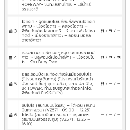
ROPEWAY- ชมทะเลสาบโทยะ – แช่น้ำแร่
ธรรมชาติ
โจซังเค - จุดชมใบไม้เปลี่ยนสีสะพานโจซังเค
ฟุทามิ - เมืองโอตารุ – คลองโอตารุ –
3
พิพิธภัณฑ์กล่องดนตรี - ร้านกาแฟ ฮัลโหล
/
/
คิตตี้ - เมืองอาซาฮิคาวะ – อิออน มอลล์
อาซาฮิคาว่า
สวนสัตว์อาซาฮิยามะ - หมู่บ้านราเมงอาซาฮิ
4
คาวะ - บลูพอนด์(บ่อน้ำสีฟ้า) – เมืองซับโป
/
/
โร - ร้าน Duty Free
อิสระช้อปปิ้งและท่องเที่ยวในเมืองซัปโปโร
(ไม่รวมการเดินทาง) (โปรแกรมทัวร์แนะนำ
5
นั่งกระเช้าขึ้นสู่ ภูเขาโมอิวะ, ตลาดปลานิโจ,
/
/
JR TOWER, ทำเนียบรัฐบาลเก่าฮอกไกโด,
พิพิธภัณฑ์เบียร์ซัปโปโร)
ซัปโปโร (สนามบินชิโตเสะ) – ไต้หวัน (สนาม
บินเถาหยวน) (VZ571 : 09.00 – 12.25)
6
ไต้หวัน (สนามบินเถาหยวน) - กรุงเทพฯ
/
/
(สนามบินสุวรรณภูมิ) (VZ571 : 13.25 –
16.10)