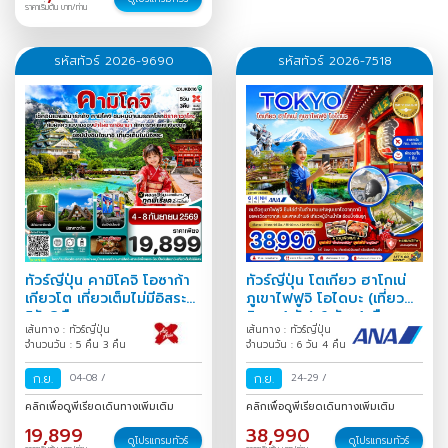
ราคาเริ่มต้น บาท/ท่าน
รหัสทัวร์ 2026-9690
รหัสทัวร์ 2026-7518
ทัวร์ญี่ปุ่น คามิโคจิ โอซาก้า
ทัวร์ญี่ปุ่น โตเกียว ฮาโกเน่
เกียวโต เที่ยวเต็มไม่มีอิสระ
ภูเขาไฟฟูจิ โอไดบะ (เที่ยว
5วัน3คืน
อิสระ 1 วัน) 6 วัน 4 คืน
เส้นทาง : ทัวร์ญี่ปุ่น
เส้นทาง : ทัวร์ญี่ปุ่น
จำนวนวัน : 5 คืน 3 คืน
จำนวนวัน : 6 วัน 4 คืน
ก.ย.
04-08
/
ก.ย.
24-29
/
คลิกเพื่อดูพีเรียดเดินทางเพิ่มเติม
คลิกเพื่อดูพีเรียดเดินทางเพิ่มเติม
19,899
38,990
ดูโปรแกรมทัวร์
ดูโปรแกรมทัวร์