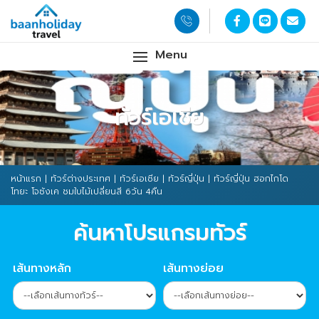
Menu
ทัวร์เอเชีย
หน้าแรก
|
ทัวร์ต่างประเทศ
|
ทัวร์เอเชีย
|
ทัวร์ญี่ปุ่น
| ทัวร์ญี่ปุ่น ฮอกไกโด
โทยะ โจซังเค ชมใบไม้เปลี่ยนสี 6วัน 4คืน
ค้นหาโปรแกรมทัวร์
เส้นทางหลัก
เส้นทางย่อย