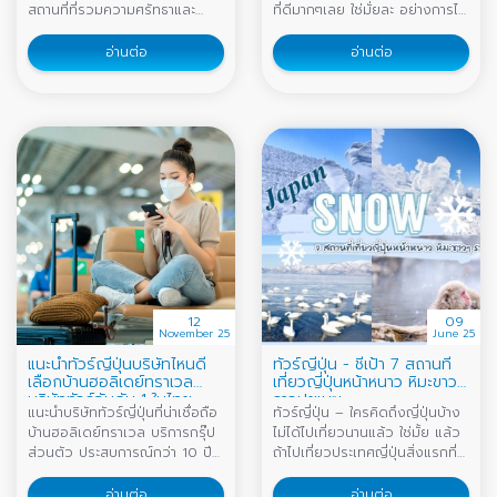
สถานที่ที่รวมความศรัทธาและ
ที่ดีมากๆเลย ใช่มั่ยละ อย่างการไป
วัฒนธรรมญี่ปุ่นไว้แน่นหนา
เที่ยวต่างประเทศ แบบประเทศ
ญี่ปุ่น (Japan) ก็ถือเป็นจุดมุ่ง
อ่านต่อ
อ่านต่อ
หมายของนักท่องเที่ยวทั่วโลกเลย
12
09
November 25
June 25
แนะนำทัวร์ญี่ปุ่นบริษัทไหนดี
ทัวร์ญี่ปุ่น - ชี้เป้า 7 สถานที่
เลือกบ้านฮอลิเดย์ทราเวล
เที่ยวญี่ปุ่นหน้าหนาว หิมะขาวๆ
บริษัททัวร์อันดับ 1 ในไทย
ราวปุยเมฆ
แนะนำบริษัททัวร์ญี่ปุ่นที่น่าเชื่อถือ
ทัวร์ญี่ปุ่น – ใครคิดถึงญี่ปุ่นบ้าง
บ้านฮอลิเดย์ทราเวล บริการกรุ๊ป
ไม่ได้ไปเที่ยวนานแล้ว ใช่มั้ย แล้ว
ส่วนตัว ประสบการณ์กว่า 10 ปี
ถ้าไปเที่ยวประเทศญี่ปุ่นสิ่งแรกที่
รีวิวจริงจากลูกค้า จองวันนี้เที่ยว
เราๆต้องนึกถึงคืออะไรนะ คงเป็น
ครบ
ภาพ ภูเขาไฟฟูจิ (Fujisan) หรือ
อ่านต่อ
อ่านต่อ