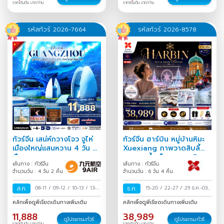
ราคาเริ่มต้น บาท/ท่าน
ราคาเริ่มต้น บาท/ท่าน
รหัสทัวร์ 2026-7664
รหัสทัวร์ 2026-8578
ทัวร์จีน เสน่ห์กวางโจว จูไห่
ทัวร์จีน ฮาร์บิน หมู่บ้านหิมะ
เมืองใหญ่แสนหวาน 4 วัน 2
Xuexiang ภาพวาดสิบลี้
คืน
เทศกาลน้ำแข็งนานาชาติ
เส้นทาง : ทัวร์จีน
เส้นทาง : ทัวร์จีน
6วัน 4คืน
จำนวนวัน : 4 วัน 2 คืน
จำนวนวัน : 6 วัน 4 คืน
ส.ค.
08-11
/
09-12
/
10-13
/
13-16
ธ.ค.
15-20
/
22-27
/
29 ธ.ค.-03
/
15-18
/
16-19
/
17-20
/
ม.ค.
/
คลิกเพื่อดูพีเรียดเดินทางเพิ่มเติม
คลิกเพื่อดูพีเรียดเดินทางเพิ่มเติม
20-23
/
22-25
/
23-26
/
11,888
38,989
24-27
/
27-30
/
29 ส.ค.-01
ดูโปรแกรมทัวร์
ดูโปรแกรมทัวร์
ราคาเริ่มต้น บาท/ท่าน
ราคาเริ่มต้น บาท/ท่าน