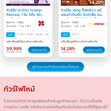
ทัวร์จีน ฮาร์บิน (รวมทุก
ทัวร์จีน เฉิงตู ปี้เผิงโกว หมี
กิจกรรม) 7วัน 5คืน พัก
แพนด้าปีนตึก วัดต้าสือ ถนน
หมู่บ้านหิมะ
คนเดินชุนซีลู่ 3 วัน 2 คืน
เส้นทาง : ทัวร์จีน
เส้นทาง : ทัวร์จีน
จำนวนวัน : 7 วัน 5 คืน
จำนวนวัน : 3 วัน 2 คืน
ธ.ค.
17-23
/
19-25
/
24-30
/
26
ส.ค.
11-13
/
ธ.ค.-01 ม.ค.
/
31 ธ.ค.-06 ม.ค.
คลิกเพื่อดูพีเรียดเดินทางเพิ่มเติม
คลิกเพื่อดูพีเรียดเดินทางเพิ่มเติม
/
39,989
14,289
ดูโปรแกรมทัวร์
ดูโปรแกรมทัวร์
ราคาเริ่มต้น บาท/ท่าน
ราคาเริ่มต้น บาท/ท่าน
ดูโปรแกรมทัวร์ยอดนิยมทั้งหมด
ทัวร์ไฟไหม้
โปรแกรมทัวร์ราคาสุดพิเศษสำหรับลูกค้าของเรา ไม่ว่าจะเป็นเส้น
ทางยุโรป เอเชีย หรือในประเทศพร้อมคัดสรรโปรแกรมที่ดีที่สุดมาให้