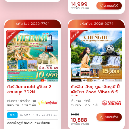
14,999
ดูโปรแกรมทัวร์
ราคาเริ่มต้น บาท/ท่าน
รหัสทัวร์ 2026-7764
รหัสทัวร์ 2026-6074
ทัวร์เวียดนามใต้ ฟูก๊วก 2
ทัวร์จีน เฉิงตู ภูเขาสี่ดรุณี ปี้
สวนสนุก 3D2N
เผิงโกว Good Vibes 6 วัน
5 คืน
เส้นทาง : ทัวร์เวียดนาม
เส้นทาง : ทัวร์จีน
จำนวนวัน : 3 วัน 2 คืน
จำนวนวัน : 6 วัน 5 คืน
14,888
ส.ค.
07-09
/
14-16
/
22-24
/
29-
ดูโปรแกรมทัวร์
10,888
31
/
คลิกเพื่อดูพีเรียดเดินทางเพิ่มเติม
ราคาเริ่มต้น บาท/ท่าน