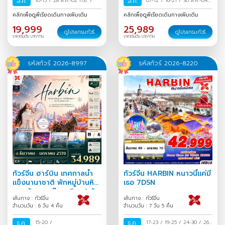
ส.ค.
10-15
/
28 ส.ค.-02 ก.ย.
/
ส.ค.
07-12
/
16-21
/
30 ส.ค.-04
ก.ย.
/
คลิกเพื่อดูพีเรียดเดินทางเพิ่มเติม
คลิกเพื่อดูพีเรียดเดินทางเพิ่มเติม
19,999
25,989
ดูโปรแกรมทัวร์
ดูโปรแกรมทัวร์
ราคาเริ่มต้น บาท/ท่าน
ราคาเริ่มต้น บาท/ท่าน
รหัสทัวร์ 2026-8997
รหัสทัวร์ 2026-8220
ทัวร์จีน ฮาร์บิน เทศกาลน้ำ
ทัวร์จีน HARBIN หนาวนี้แค่มี
แข็งนานาชาติ พักหมู่บ้านหิมะ
เธอ 7D5N
หยงอัน สวนตุ๊กตาหิมะ 6 วัน
เส้นทาง : ทัวร์จีน
เส้นทาง : ทัวร์จีน
4 คืน
จำนวนวัน : 6 วัน 4 คืน
จำนวนวัน : 7 วัน 5 คืน
ธ.ค.
15-20
/
ธ.ค.
17-23
/
19-25
/
24-30
/
26