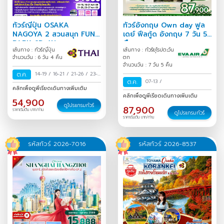
ทัวร์ญี่ปุ่น OSAKA
ทัวร์อังกฤษ Own day ฟูล
NAGOYA 2 สวนสนุก FUN
เดย์ ฟีลกู้ด อังกฤษ 7 วัน 5
PARK 6D 4N
คืน
เส้นทาง : ทัวร์ญี่ปุ่น
เส้นทาง : ทัวร์ยุโรปตะวัน
จำนวนวัน : 6 วัน 4 คืน
ตก
จำนวนวัน : 7 วัน 5 คืน
ต.ค.
14-19
/
16-21
/
21-26
/
23-
ต.ค.
07-13
/
28
/
คลิกเพื่อดูพีเรียดเดินทางเพิ่มเติม
คลิกเพื่อดูพีเรียดเดินทางเพิ่มเติม
54,900
ดูโปรแกรมทัวร์
87,900
ราคาเริ่มต้น บาท/ท่าน
ดูโปรแกรมทัวร์
ราคาเริ่มต้น บาท/ท่าน
รหัสทัวร์ 2026-7016
รหัสทัวร์ 2026-8537