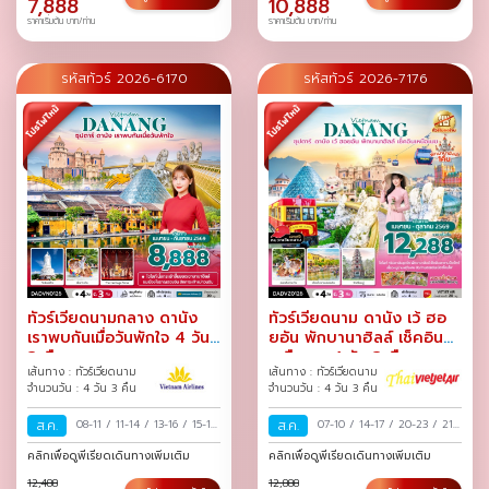
7,888
10,888
ราคาเริ่มต้น บาท/ท่าน
ราคาเริ่มต้น บาท/ท่าน
รหัสทัวร์ 2026-6170
รหัสทัวร์ 2026-7176
ทัวร์เวียดนามกลาง ดานัง
ทัวร์เวียดนาม ดานัง เว้ ฮอ
เราพบกันเมื่อวันพักใจ 4 วัน
ยอัน พักบานาฮิลล์ เช็คอิน
3 คืน
เหนือเมฆ 4 วัน 3 คืน
เส้นทาง : ทัวร์เวียดนาม
เส้นทาง : ทัวร์เวียดนาม
จำนวนวัน : 4 วัน 3 คืน
จำนวนวัน : 4 วัน 3 คืน
ส.ค.
08-11
/
11-14
/
13-16
/
15-18
ส.ค.
07-10
/
14-17
/
20-23
/
21-
/
17-20
/
18-21
/
20-23
/
24
/
27-30
/
28-31
/
คลิกเพื่อดูพีเรียดเดินทางเพิ่มเติม
คลิกเพื่อดูพีเรียดเดินทางเพิ่มเติม
22-25
/
24-27
/
25-28
/
12,488
12,888