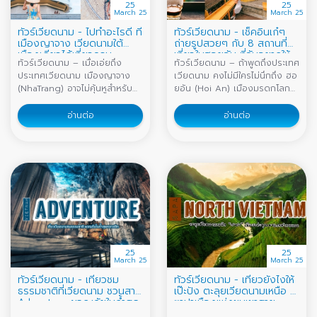
25
25
March 25
March 25
ทัวร์เวียดนาม - ไปทำอะไรดี ที่
ทัวร์เวียดนาม - เช็คอินเก๋ๆ
เมืองญาจาง เวียดนามใต้
ถ่ายรูปสวยๆ กับ 8 สถานที่
เมืองเดียวได้เที่ยวครบ
เที่ยวในฮอยอัน ที่ฉันอยากให้
ทัวร์เวียดนาม – เมื่อเอ่ยถึง
ทัวร์เวียดนาม – ถ้าพูดถึงประเทศ
เธอไป
ประเทศเวียดนาม เมืองญาจาง
เวียดนาม คงไม่มีใครไม่นึกถึง ฮอ
(NhaTrang) อาจไม่คุ้นหูสำหรับ
ยอัน (Hoi An) เมืองมรดกโลกสี
คนไทยมากนัก เป็นเมืองท่อง
เหลือง และคงจะอยู่ในลิสต์อันดับ
เที่ยวทางทะเล เมืองตากอากาศที่
ต้นๆ ของเมืองที่นักท่องเที่ยว
อ่านต่อ
อ่านต่อ
คนเวียดนามบอกว่า มีหาดที่สวย
อยากไปเยือนกันมากที่สุด รวมถึง
ที่สุดในประเทศ ด้วยความยาว
ตัวแอดเองก็อยากไปเช่นกัน
ของหาด และสีน้ำที่ใส บนชายหาด
เนื่องด้วยเป็นเมืองที่มีความน่ารัก
ที่สะท้อนแสงสีทองเมื่อโดนแดด
และมีเสน่ห์เเฝงไปด้วยความโร
ยามเช้า ญาจาง ไม่ได้มีแค่หาด
แมนติก แน่นอนทางเราก็ไม่รอช้า
สวยเท่านั้นนะ แต่ยังมีสถานที่ท่อง
ได้รวบรวมที่เที่ยวในฮอยอัน ที่ถ้า
เที่ยวที่หลากหลายให้ได้เที่ยว แถม
มาถึงที่นี่แล้ว ต้องมาเช็คอินเก๋ๆ
ยังเต็มไปด้วยกิจกรรมสนุกๆ
ถ่ายรูปสวยๆ กับ 8 ที่เที่ยวที่ต้อง
มากมายรอเราอยู่ สำหรับสายชิล
ไป ไม่ว่าจะเป็นคาเฟ่ ร้านอาหาร
เหมาะอย่างยิ่งสำหรับการมาพัก
ร้านขายของฝาก นี่ขนมาหมด พูด
25
25
ผ่อนกินลมชมวิวตามชายหาด
เลยว่าฮอยอันมีครบถึงขั้นอยากให้
March 25
March 25
หรือจิบเครื่องดื่มเย็นๆ นั่งคาเฟ่
พวกเธอหยุดเที
ทัวร์เวียดนาม - เที่ยวชม
ทัวร์เวียดนาม - เที่ยวยังไงให้
ชิคๆ ซึ่ง ญาจาง ค
ธรรมชาติที่เวียดนาม ชวนสาย
เป๊ะปัง ตะลุยเวียดนามเหนือ ที่
Adventure ผจญภัยในถ้ำสุด
ซาปาเมืองแห่งขุนเขาสาย
คลาสสิค
หมอก